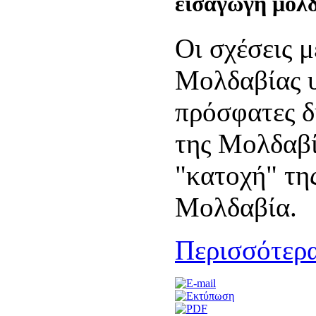
εισαγωγή μολ
Οι σχέσεις μ
Μολδαβίας υ
πρόσφατες δ
της Μολδαβί
"κατοχή" τη
Μολδαβία.
Περισσότερα