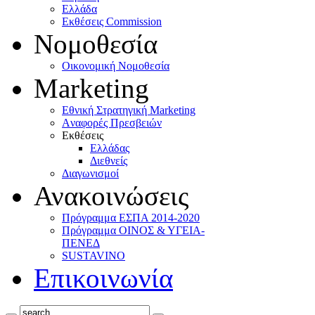
Ελλάδα
Eκθέσεις Commission
Νομοθεσία
Οικονομική Νομοθεσία
Marketing
Eθνική Στρατηγική Marketing
Aναφορές Πρεσβειών
Eκθέσεις
Eλλάδας
Διεθνείς
Διαγωνισμοί
Ανακοινώσεις
Πρόγραμμα ΕΣΠΑ 2014-2020
Πρόγραμμα ΟΙΝΟΣ & ΥΓΕΙΑ-
ΠΕΝΕΔ
SUSTAVINO
Επικοινωνία