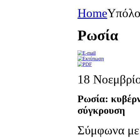
Home
Yπόλο
Pωσία
18 Νοεμβρί
Ρωσία: κυβέρν
σύγκρουση
Σύμφωνα με 