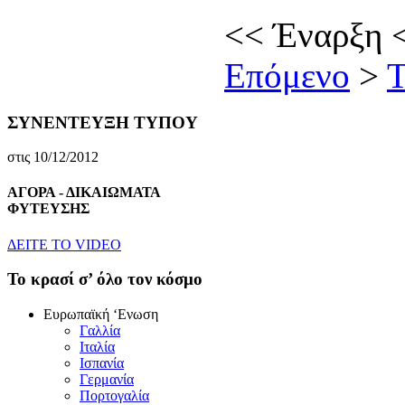
<<
Έναρξη
Επόμενο
>
Τ
ΣΥΝΕΝΤΕΥΞΗ ΤΥΠΟΥ
στις 10/12/2012
ΑΓΟΡΑ - ΔΙΚΑΙΩΜΑΤΑ
ΦΥΤΕΥΣΗΣ
ΔEITE TO VIDEO
To κρασί σ’ όλο τον κόσμο
Eυρωπαϊκή ‘Eνωση
Γαλλία
Iταλία
Iσπανία
Γερμανία
Πορτογαλία