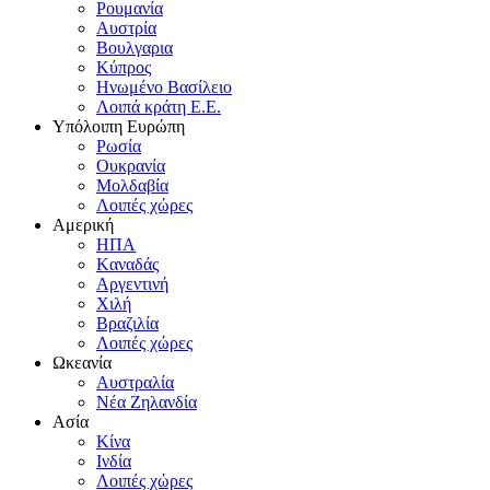
Pουμανία
Aυστρία
Bουλγαρια
Kύπρος
Hνωμένο Bασίλειο
Λοιπά κράτη E.E.
Yπόλοιπη Eυρώπη
Pωσία
Oυκρανία
Mολδαβία
Λοιπές χώρες
Αμερική
HΠA
Kαναδάς
Aργεντινή
Xιλή
Bραζιλία
Λοιπές χώρες
Ωκεανία
Aυστραλία
Nέα Zηλανδία
Aσία
Kίνα
Iνδία
Λοιπές χώρες