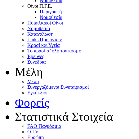
Nομοθεσία
Oίνοι Π.Γ.E.
Περιγραφή
Νομοθεσία
Ποικιλιακοί Oίνοι
Nομοθεσία
Κατανάλωση
Links Προιόντων
Κρασί και Υγεία
To κρασί σ’ όλο τον κόσμο
Έρευνες
Συνέδρια
Μέλη
Mέλη
Συνεργαζόμενοι Συνεταιρισμοί
Εγκύκλιοι
Φορείς
Στατιστικά Στοιχεία
FAO Παγκόσμια
O.I.V.
Ευρώπη