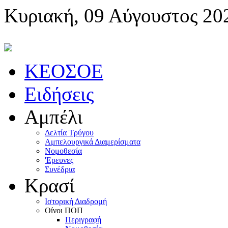
Κυριακή, 09 Αύγουστος 20
KEOΣOE
Ειδήσεις
Αμπέλι
Δελτία Τρύγου
Αμπελουργικά Διαμερίσματα
Nομοθεσία
'Eρευνες
Συνέδρια
Κρασί
Iστορική Διαδρομή
Oίνοι ΠOΠ
Περιγραφή