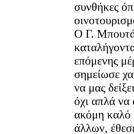
συνθήκες όπ
οινοτουρισμ
Ο Γ. Μπουτά
καταλήγοντα
επόμενης μέ
σημείωσε χα
να μας δείξε
όχι απλά να 
ακόμη καλό 
άλλων, έθεσ