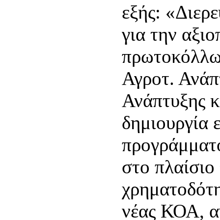
εξής: «Διερ
για την αξι
πρωτοκόλλω
Αγροτ. Ανάπ
Ανάπτυξης κ
δημιουργία 
προγράμματο
στο πλαίσιο
χρηματοδότη
νέας ΚΟΑ, α