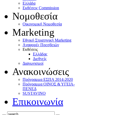
Ελλάδα
Eκθέσεις Commission
Νομοθεσία
Οικονομική Νομοθεσία
Marketing
Eθνική Στρατηγική Marketing
Aναφορές Πρεσβειών
Eκθέσεις
Eλλάδας
Διεθνείς
Διαγωνισμοί
Ανακοινώσεις
Πρόγραμμα ΕΣΠΑ 2014-2020
Πρόγραμμα ΟΙΝΟΣ & ΥΓΕΙΑ-
ΠΕΝΕΔ
SUSTAVINO
Επικοινωνία