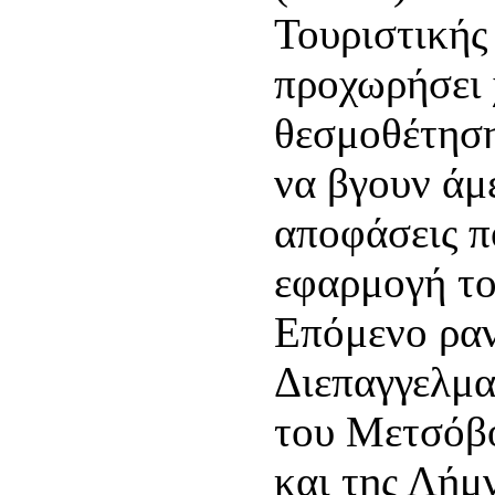
Τουριστικής
προχωρήσει 
θεσμοθέτηση
να βγουν άμ
αποφάσεις πο
εφαρμογή το
Επόμενο ραν
Διεπαγγελμα
του Μετσόβο
και της Λήμ