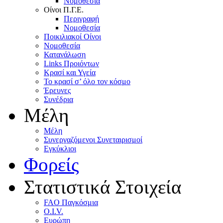
Nομοθεσία
Oίνοι Π.Γ.E.
Περιγραφή
Νομοθεσία
Ποικιλιακοί Oίνοι
Nομοθεσία
Κατανάλωση
Links Προιόντων
Κρασί και Υγεία
To κρασί σ’ όλο τον κόσμο
Έρευνες
Συνέδρια
Μέλη
Mέλη
Συνεργαζόμενοι Συνεταιρισμοί
Εγκύκλιοι
Φορείς
Στατιστικά Στοιχεία
FAO Παγκόσμια
O.I.V.
Ευρώπη