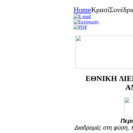
Home
Κρασί
Συνέδρι
EΘNIKH ΔI
A
Περι
Διαδρομές στη φύση, τη