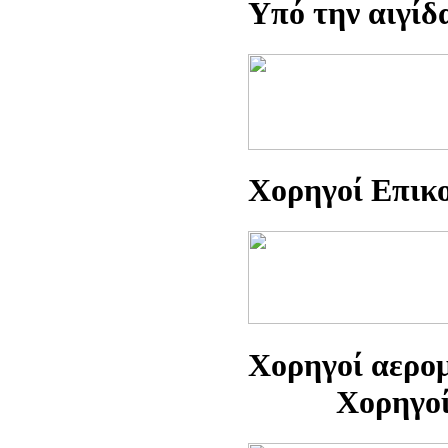
Yπό την αιγίδ
Xορηγοί Eπικο
Xορηγοί
Xορηγοί Hλε