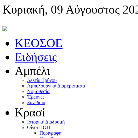
Κυριακή, 09 Αύγουστος 20
KEOΣOE
Ειδήσεις
Αμπέλι
Δελτία Τρύγου
Αμπελουργικά Διαμερίσματα
Nομοθεσία
'Eρευνες
Συνέδρια
Κρασί
Iστορική Διαδρομή
Oίνοι ΠOΠ
Περιγραφή