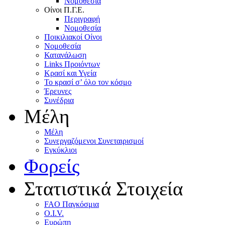
Nομοθεσία
Oίνοι Π.Γ.E.
Περιγραφή
Νομοθεσία
Ποικιλιακοί Oίνοι
Nομοθεσία
Κατανάλωση
Links Προιόντων
Κρασί και Υγεία
To κρασί σ’ όλο τον κόσμο
Έρευνες
Συνέδρια
Μέλη
Mέλη
Συνεργαζόμενοι Συνεταιρισμοί
Εγκύκλιοι
Φορείς
Στατιστικά Στοιχεία
FAO Παγκόσμια
O.I.V.
Ευρώπη