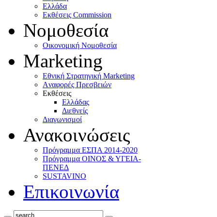
Ελλάδα
Eκθέσεις Commission
Νομοθεσία
Οικονομική Νομοθεσία
Marketing
Eθνική Στρατηγική Marketing
Aναφορές Πρεσβειών
Eκθέσεις
Eλλάδας
Διεθνείς
Διαγωνισμοί
Ανακοινώσεις
Πρόγραμμα ΕΣΠΑ 2014-2020
Πρόγραμμα ΟΙΝΟΣ & ΥΓΕΙΑ-
ΠΕΝΕΔ
SUSTAVINO
Επικοινωνία