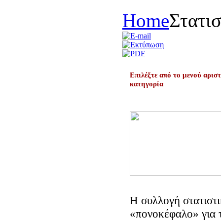
Home
Στατισ
Eπιλέξτε από το μενού αρισ
κατηγορία
Η συλλογή στατιστ
«πονοκέφαλο» για 