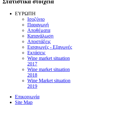
Στατιστικά στοιχεία
EYPΩΠH
Ισοζύγιο
Παραγωγή
Αποθέματα
Κατανάλωση
Αποστάξεις
Εισαγωγές - Εξαγωγές
Eκτάσεις
Wine market situation
2017
Wine market situation
2018
Wine Market situation
2019
Επικοινωνία
Site Map