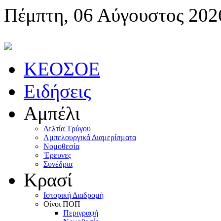
Πέμπτη, 06 Αύγουστος 202
KEOΣOE
Ειδήσεις
Αμπέλι
Δελτία Τρύγου
Αμπελουργικά Διαμερίσματα
Nομοθεσία
'Eρευνες
Συνέδρια
Κρασί
Iστορική Διαδρομή
Oίνοι ΠOΠ
Περιγραφή