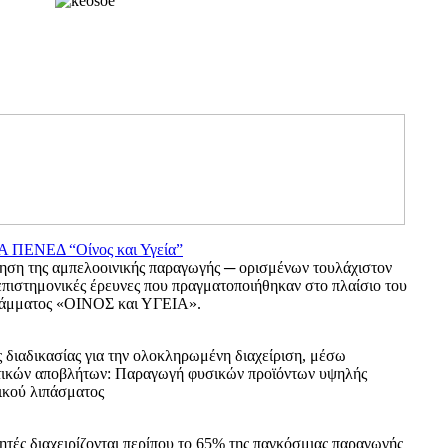
ΕΝΕΔ “Οίνος και Υγεία”
ίηση της αμπελοοινικής παραγωγής ─ ορισμένων τουλάχιστον
 επιστημονικές έρευνες που πραγματοποιήθηκαν στο πλαίσιο του
ράμματος «ΟΙΝΟΣ και ΥΓΕΙΑ».
 διαδικασίας για την ολοκληρωμένη διαχείριση, μέσω
ητικών αποβλήτων: Παραγωγή φυσικών προϊόντων υψηλής
νικού λιπάσματος
τές διαχειρίζονται περίπου το 65% της παγκόσμιας παραγωγής