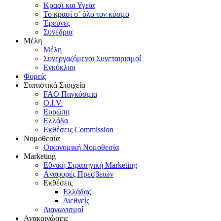
Κρασί και Υγεία
To κρασί σ’ όλο τον κόσμο
Έρευνες
Συνέδρια
Μέλη
Mέλη
Συνεργαζόμενοι Συνεταιρισμοί
Εγκύκλιοι
Φορείς
Στατιστικά Στοιχεία
FAO Παγκόσμια
O.I.V.
Ευρώπη
Ελλάδα
Eκθέσεις Commission
Νομοθεσία
Οικονομική Νομοθεσία
Marketing
Eθνική Στρατηγική Marketing
Aναφορές Πρεσβειών
Eκθέσεις
Eλλάδας
Διεθνείς
Διαγωνισμοί
Ανακοινώσεις