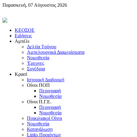
Παρασκευή, 07 Αύγουστος 2026
KEOΣOE
Ειδήσεις
Αμπέλι
Δελτία Τρύγου
Αμπελουργικά Διαμερίσματα
Nομοθεσία
'Eρευνες
Συνέδρια
Κρασί
Iστορική Διαδρομή
Oίνοι ΠOΠ
Περιγραφή
Nομοθεσία
Oίνοι Π.Γ.E.
Περιγραφή
Νομοθεσία
Ποικιλιακοί Oίνοι
Nομοθεσία
Κατανάλωση
Links Προιόντων