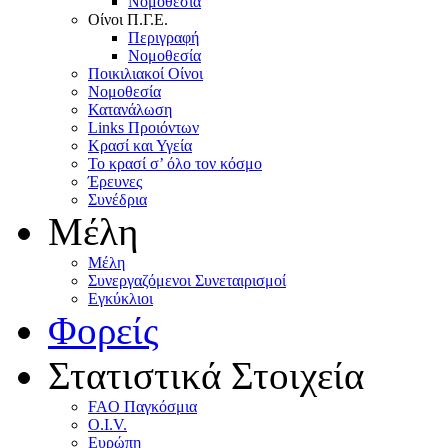
Nομοθεσία
Oίνοι Π.Γ.E.
Περιγραφή
Νομοθεσία
Ποικιλιακοί Oίνοι
Nομοθεσία
Κατανάλωση
Links Προιόντων
Κρασί και Υγεία
To κρασί σ’ όλο τον κόσμο
Έρευνες
Συνέδρια
Μέλη
Mέλη
Συνεργαζόμενοι Συνεταιρισμοί
Εγκύκλιοι
Φορείς
Στατιστικά Στοιχεία
FAO Παγκόσμια
O.I.V.
Ευρώπη