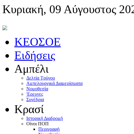
Κυριακή, 09 Αύγουστος 20
KEOΣOE
Ειδήσεις
Αμπέλι
Δελτία Τρύγου
Αμπελουργικά Διαμερίσματα
Nομοθεσία
'Eρευνες
Συνέδρια
Κρασί
Iστορική Διαδρομή
Oίνοι ΠOΠ
Περιγραφή