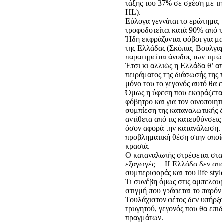
τάξης του 37% σε σχέση με τ
HL).
Εύλογα γεννάται το ερώτημα, 
τροφοδοτείται κατά 90% από 
Ήδη εκφράζονται φόβοι για μα
της Ελλάδας (Σκόπια, Βουλγαρί
παρατηρείται άνοδος των τιμώ
Έτσι κι αλλιώς η Ελλάδα θ’ α
πειράματος της διάσωσής της π
μόνο του το γεγονός αυτό θα 
Όμως η ύφεση που εκφράζεται
φόβητρο και για τον οινοποιητ
συμπίεση της καταναλωτικής 
αντίθετα από τις κατευθύνσει
όσον αφορά την κατανάλωση. 
προβληματική θέση στην οποία
κρασιά.
Ο καταναλωτής στρέφεται στα 
εξαγωγές… Η Ελλάδα δεν αποτ
συμπεριφοράς και του life styl
Τι συνέβη όμως στις αμπελουρ
στιγμή που γράφεται το παρόν
Τουλάχιστον φέτος δεν υπήρξα
τρυγητού, γεγονός που θα επι
πραγμάτων.