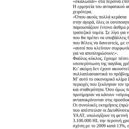
«σκάλωσαν» στα περσινά επί
Η ερμηνεία του αντιφατικού 
χειρότερα.
«Όπου ακούς πολλά κεράσια κ
στην αγορά, όλες οι οινοποιητ
παρουσιάζουν έντονο άσθμα ρε
τραπεζικό τομέα. Σε λίγο για 
που θα πρέπει να υποβάλλεις 
που θέλεις να δανειστείς, με 
«αυτοί που κλείνουν συμφωνίε
για να αποπληρώσουν;».
Φαύλος κύκλος, έχουμε πέσει 
υποπερίπτωση της παγίδας χρέ
Κι’ ακόμη δεν έχουν ακουστεί
πολλαπλασιαστικά το πρόβλημ
Μ’ αυτό το οικονομικό κλίμα 
περιοχές που ξεκίνησαν τον τ
και σταθερότητα. Όσο όμως π
προτίμησαν να κάνουν «σίγουρ
ανταποκρίνονταν στις προσδοκ
Οι συνολικές εκτιμήσεις (πρώτ
που απέστειλαν οι Διευθύνσει
ΥΑΑΤ, υπολογίζουν τη φετινή
3.100.000 HL την περσινή χρο
σχέση με το 2009 κατά 13%, ε