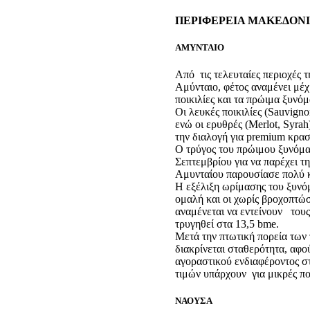
ΠΕΡΙΦΕΡΕΙΑ ΜΑΚΕΔΟΝΙ
ΑΜΥΝΤΑΙΟ
Aπό τις τελευταίες περιοχές 
Αμύνταιο, φέτος αναμένει μέχρ
ποικιλίες και τα πρώιμα ξυνό
Οι λευκές ποικιλίες (Sauvign
ενώ οι ερυθρές (Merlot, Syra
την διαλογή για premium κρασ
Ο τρύγος του πρώιμου ξυνόμ
Σεπτεμβρίου για να παρέχει τ
Αμυνταίου παρουσίασε πολύ κ
Η εξέλιξη ωρίμασης του ξυνό
ομαλή και οι χωρίς βροχοπτώσ
αναμένεται να εντείνουν του
τρυγηθεί στα 13,5 bme.
Μετά την πτωτική πορεία των 
διακρίνεται σταθερότητα, αφο
αγοραστικού ενδιαφέροντος στ
τιμών υπάρχουν για μικρές πο
ΝΑΟΥΣΑ