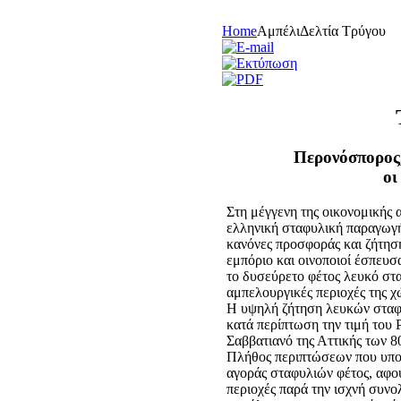
Home
Αμπέλι
Δελτία Τρύγου
Περονόσπορος,
οι
Στη μέγγενη της οικονομικής 
ελληνική σταφυλική παραγωγή
κανόνες προσφοράς και ζήτησ
εμπόριο και οινοποιοί έσπευσ
το δυσεύρετο φέτος λευκό στα
αμπελουργικές περιοχές της χ
Η υψηλή ζήτηση λευκών σταφυ
κατά περίπτωση την τιμή του Ρ
Σαββατιανό της Αττικής των 8
Πλήθος περιπτώσεων που υπο
αγοράς σταφυλιών φέτος, αφο
περιοχές παρά την ισχνή συνο