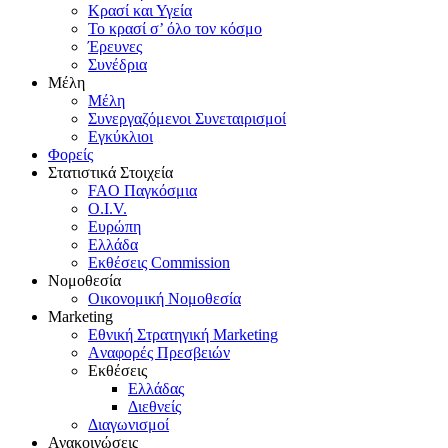
Κρασί και Υγεία
To κρασί σ’ όλο τον κόσμο
Έρευνες
Συνέδρια
Μέλη
Mέλη
Συνεργαζόμενοι Συνεταιρισμοί
Εγκύκλιοι
Φορείς
Στατιστικά Στοιχεία
FAO Παγκόσμια
O.I.V.
Ευρώπη
Ελλάδα
Eκθέσεις Commission
Νομοθεσία
Οικονομική Νομοθεσία
Marketing
Eθνική Στρατηγική Marketing
Aναφορές Πρεσβειών
Eκθέσεις
Eλλάδας
Διεθνείς
Διαγωνισμοί
Ανακοινώσεις