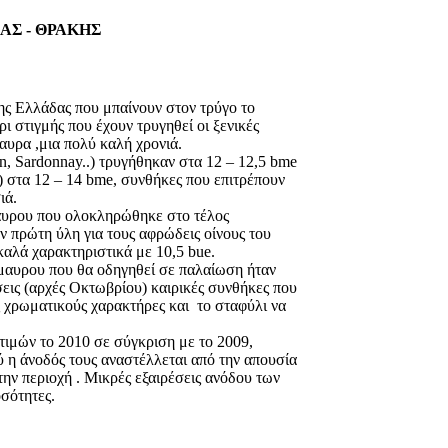
ΑΣ - ΘΡΑΚΗΣ
της Ελλάδας που μπαίνουν στον τρύγο το
ι στιγμής που έχουν τρυγηθεί οι ξενικές
μαυρα ,μια πολύ καλή χρονιά.
on, Sardonnay..) τρυγήθηκαν στα 12 – 12,5 bme
h) στα 12 – 14 bme, συνθήκες που επιτρέπουν
ιά.
αυρου που ολοκληρώθηκε στο τέλος
ην πρώτη ύλη για τους αφρώδεις οίνους του
αλά χαρακτηριστικά με 10,5 bue.
μαυρου που θα οδηγηθεί σε παλαίωση ήταν
εις (αρχές Οκτωβρίου) καιρικές συνθήκες που
ς χρωματικούς χαρακτήρες και το σταφύλι να
τιμών το 2010 σε σύγκριση με το 2009,
ύ η άνοδός τους αναστέλλεται από την απουσία
ην περιοχή . Μικρές εξαιρέσεις ανόδου των
σότητες.