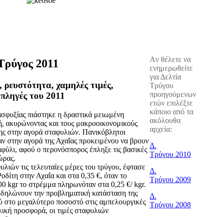
Aν θέλετε να
Τρύγος 2011
ενημερωθείτε
για Δελτία
 ρευστότητα, χαμηλές τιμές,
Tρύγου
προηγούμενων
 πληγές του 2011
ετών επιλέξτε
κάποιο από τα
ασφυξίας πιάστηκε η δραστικά μειωμένη
ακόλουθα
, ακυρώνοντας και τους μακροοικονομικούς
αρχεία:
ης στην αγορά σταφυλιών. Πανικόβλητοι
αν στην αγορά της Αχαΐας προκειμένου να βρουν
Δ.
φύλι, αφού ο περονόσπορος έπληξε τις βασικές
Tρύγου 2010
ώρας.
λιών τις τελευταίες μέρες του τρύγου, έφτασε
Δ.
οδίτη στην Αχαΐα και στα 0,35 €, όταν το
Tρύγου 2009
00 kgr το στρέμμα πληρωνόταν στα 0,25 €/ kgr.
δηλώνουν την προβληματική κατάσταση της
Δ.
ύ στο μεγαλύτερο ποσοστό στις αμπελουργικές
Tρύγου 2008
λική προσφορά, οι τιμές σταφυλιών