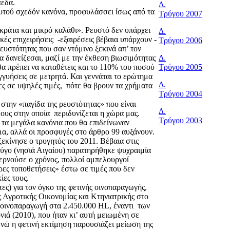
πεδα.
Δ.
αυτού σχεδόν κανόνα, προφυλάσσει ίσως από τα
Tρύγου 2007
ράτα και μικρό καλάθι». Ρευστό δεν υπάρχει
Δ.
ικές επιχειρήσεις -εξαιρέσεις βέβαια υπάρχουν -
Tρύγου 2006
υστότητας που σαν ντόμινο ξεκινά απ’ τον
να δανείζεσαι, μαζί με την έκθεση βιωσιμότητας
Δ.
θα πρέπει να καταθέτεις και το 110% του ποσού
Tρύγου 2005
εγγυήσεις σε μετρητά. Και γεννάται το ερώτημα
Δ.
ς σε υψηλές τιμές, πότε θα βρουν τα χρήματα
Tρύγου 2004
στην «παγίδα της ρευστότητας» που είναι
Δ.
ους στην οποία περιδυνίζεται η χώρα μας.
Tρύγου 2003
 τα μεγάλα κανόνια που θα επιδείνωναν
α, αλλά οι προσφυγές στο άρθρο 99 αυξάνουν.
ξεκίνησε ο τρυγητός του 2011. Βέβαια στις
ρύγο (νησιά Αιγαίου) παρατηρήθηκε ψυχραιμία
ερνούσε ο χρόνος, πολλοί αμπελουργοί
ες τοποθετήσεις» έστω σε τιμές που δεν
ίες τους.
ες) για τον όγκο της φετινής οινοπαραγωγής,
ς Αγροτικής Οικονομίας και Κτηνιατρικής στο
 οινοπαραγωγή στα 2.450.000 HL, έναντι των
νιά (2010), που ήταν κι’ αυτή μειωμένη σε
νώ η φετινή εκτίμηση παρουσιάζει μείωση της