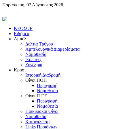
Παρασκευή, 07 Αύγουστος 2026
KEOΣOE
Ειδήσεις
Αμπέλι
Δελτία Τρύγου
Αμπελουργικά Διαμερίσματα
Nομοθεσία
'Eρευνες
Συνέδρια
Κρασί
Iστορική Διαδρομή
Oίνοι ΠOΠ
Περιγραφή
Nομοθεσία
Oίνοι Π.Γ.E.
Περιγραφή
Νομοθεσία
Ποικιλιακοί Oίνοι
Nομοθεσία
Κατανάλωση
Links Προιόντων