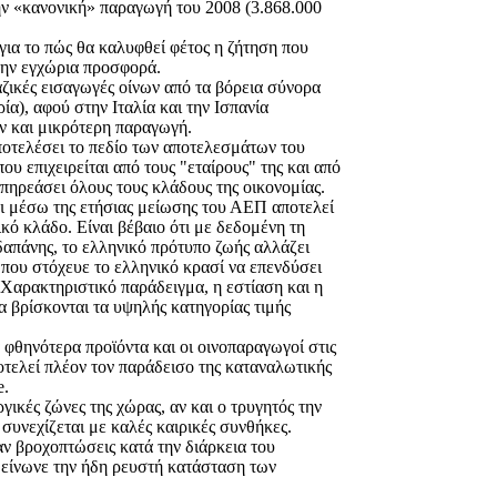
ην «κανονική» παραγωγή του 2008 (3.868.000
για το πώς θα καλυφθεί φέτος η ζήτηση που
την εγχώρια προσφορά.
ζικές εισαγωγές οίνων από τα βόρεια σύνορα
α), αφού στην Ιταλία και την Ισπανία
ν και μικρότερη παραγωγή.
ποτελέσει το πεδίο των αποτελεσμάτων του
ου επιχειρείται από τους "εταίρους" της και από
επηρεάσει όλους τους κλάδους της οικονομίας.
 μέσω της ετήσιας μείωσης του ΑΕΠ αποτελεί
ικό κλάδο. Είναι βέβαιο ότι με δεδομένη τη
δαπάνης, το ελληνικό πρότυπο ζωής αλλάζει
ς που στόχευε το ελληνικό κρασί να επενδύσει
Χαρακτηριστικό παράδειγμα, η εστίαση και η
 βρίσκονται τα υψηλής κατηγορίας τιμής
φθηνότερα προϊόντα και οι οινοπαραγωγοί στις
ελεί πλέον τον παράδεισο της καταναλωτικής
e.
γικές ζώνες της χώρας, αν και ο τρυγητός την
 συνεχίζεται με καλές καιρικές συνθήκες.
ν βροχοπτώσεις κατά την διάρκεια του
δείνωνε την ήδη ρευστή κατάσταση των