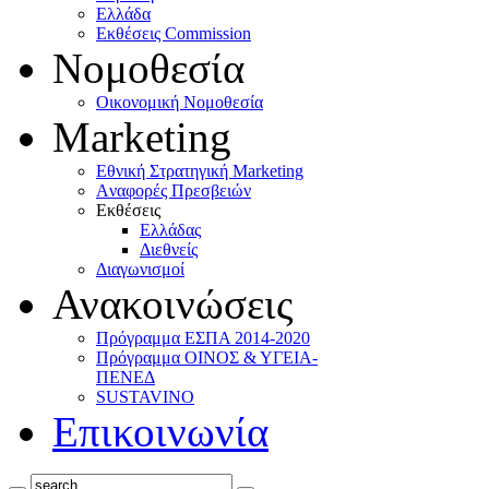
Ελλάδα
Eκθέσεις Commission
Νομοθεσία
Οικονομική Νομοθεσία
Marketing
Eθνική Στρατηγική Marketing
Aναφορές Πρεσβειών
Eκθέσεις
Eλλάδας
Διεθνείς
Διαγωνισμοί
Ανακοινώσεις
Πρόγραμμα ΕΣΠΑ 2014-2020
Πρόγραμμα ΟΙΝΟΣ & ΥΓΕΙΑ-
ΠΕΝΕΔ
SUSTAVINO
Επικοινωνία