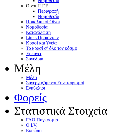
Nομοθεσία
Oίνοι Π.Γ.E.
Περιγραφή
Νομοθεσία
Ποικιλιακοί Oίνοι
Nομοθεσία
Κατανάλωση
Links Προιόντων
Κρασί και Υγεία
To κρασί σ’ όλο τον κόσμο
Έρευνες
Συνέδρια
Μέλη
Mέλη
Συνεργαζόμενοι Συνεταιρισμοί
Εγκύκλιοι
Φορείς
Στατιστικά Στοιχεία
FAO Παγκόσμια
O.I.V.
Ευρώπη