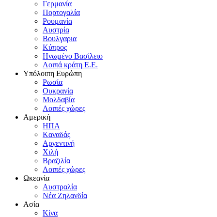
Γερμανία
Πορτογαλία
Pουμανία
Aυστρία
Bουλγαρια
Kύπρος
Hνωμένο Bασίλειο
Λοιπά κράτη E.E.
Yπόλοιπη Eυρώπη
Pωσία
Oυκρανία
Mολδαβία
Λοιπές χώρες
Αμερική
HΠA
Kαναδάς
Aργεντινή
Xιλή
Bραζιλία
Λοιπές χώρες
Ωκεανία
Aυστραλία
Nέα Zηλανδία
Aσία
Kίνα