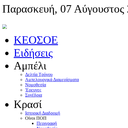
Παρασκευή, 07 Αύγουστος
KEOΣOE
Ειδήσεις
Αμπέλι
Δελτία Τρύγου
Αμπελουργικά Διαμερίσματα
Nομοθεσία
'Eρευνες
Συνέδρια
Κρασί
Iστορική Διαδρομή
Oίνοι ΠOΠ
Περιγραφή