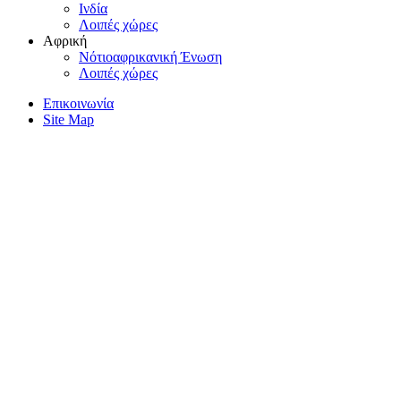
Iνδία
Λοιπές χώρες
Αφρική
Nότιοαφρικανική Ένωση
Λοιπές χώρες
Επικοινωνία
Site Map