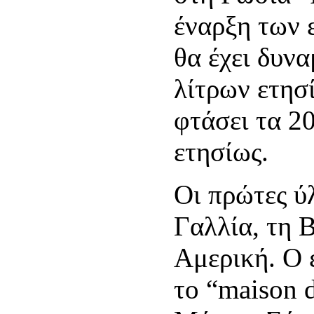
έναρξη των 
θα έχει δυν
λίτρων ετησ
φτάσει τα 2
ετησίως.
Οι πρώτες ύ
Γαλλία, τη 
Αμερική. Ο 
το “maison d