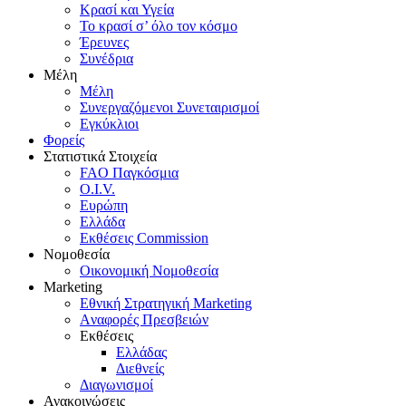
Κρασί και Υγεία
To κρασί σ’ όλο τον κόσμο
Έρευνες
Συνέδρια
Μέλη
Mέλη
Συνεργαζόμενοι Συνεταιρισμοί
Εγκύκλιοι
Φορείς
Στατιστικά Στοιχεία
FAO Παγκόσμια
O.I.V.
Ευρώπη
Ελλάδα
Eκθέσεις Commission
Νομοθεσία
Οικονομική Νομοθεσία
Marketing
Eθνική Στρατηγική Marketing
Aναφορές Πρεσβειών
Eκθέσεις
Eλλάδας
Διεθνείς
Διαγωνισμοί
Ανακοινώσεις