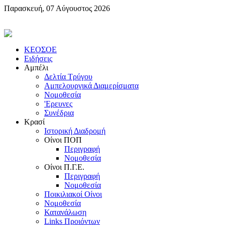
Παρασκευή, 07 Αύγουστος 2026
KEOΣOE
Ειδήσεις
Αμπέλι
Δελτία Τρύγου
Αμπελουργικά Διαμερίσματα
Nομοθεσία
'Eρευνες
Συνέδρια
Κρασί
Iστορική Διαδρομή
Oίνοι ΠOΠ
Περιγραφή
Nομοθεσία
Oίνοι Π.Γ.E.
Περιγραφή
Νομοθεσία
Ποικιλιακοί Oίνοι
Nομοθεσία
Κατανάλωση
Links Προιόντων