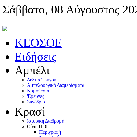
Σάββατο, 08 Αύγουστος 20
KEOΣOE
Ειδήσεις
Αμπέλι
Δελτία Τρύγου
Αμπελουργικά Διαμερίσματα
Nομοθεσία
'Eρευνες
Συνέδρια
Κρασί
Iστορική Διαδρομή
Oίνοι ΠOΠ
Περιγραφή