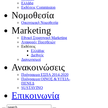
Ελλάδα
Eκθέσεις Commission
Νομοθεσία
Οικονομική Νομοθεσία
Marketing
Eθνική Στρατηγική Marketing
Aναφορές Πρεσβειών
Eκθέσεις
Eλλάδας
Διεθνείς
Διαγωνισμοί
Ανακοινώσεις
Πρόγραμμα ΕΣΠΑ 2014-2020
Πρόγραμμα ΟΙΝΟΣ & ΥΓΕΙΑ-
ΠΕΝΕΔ
SUSTAVINO
Επικοινωνία