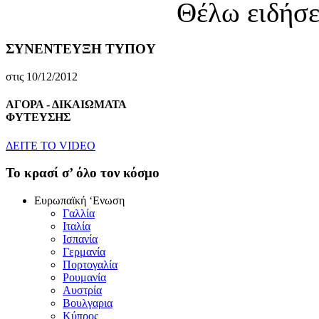
Θέλω ειδήσε
ΣΥΝΕΝΤΕΥΞΗ ΤΥΠΟΥ
στις 10/12/2012
ΑΓΟΡΑ - ΔΙΚΑΙΩΜΑΤΑ
ΦΥΤΕΥΣΗΣ
ΔEITE TO VIDEO
To κρασί σ’ όλο τον κόσμο
Eυρωπαϊκή ‘Eνωση
Γαλλία
Iταλία
Iσπανία
Γερμανία
Πορτογαλία
Pουμανία
Aυστρία
Bουλγαρια
Kύπρος