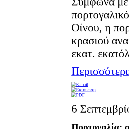
Σύμφωνα με 
πορτογαλικό
Οίνου, η πο
κρασιού ανα
εκατ. εκατόλ
Περισσότερα
6 Σεπτεμβρί
Πορτογαλία: α