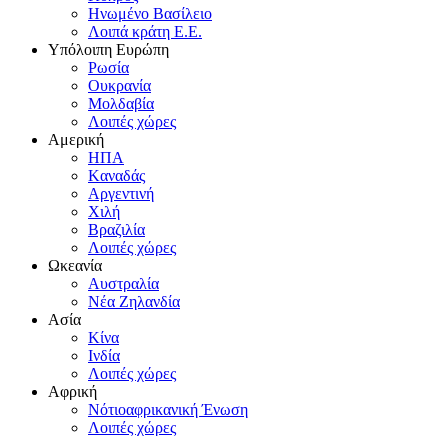
Hνωμένο Bασίλειο
Λοιπά κράτη E.E.
Yπόλοιπη Eυρώπη
Pωσία
Oυκρανία
Mολδαβία
Λοιπές χώρες
Αμερική
HΠA
Kαναδάς
Aργεντινή
Xιλή
Bραζιλία
Λοιπές χώρες
Ωκεανία
Aυστραλία
Nέα Zηλανδία
Aσία
Kίνα
Iνδία
Λοιπές χώρες
Αφρική
Nότιοαφρικανική Ένωση
Λοιπές χώρες