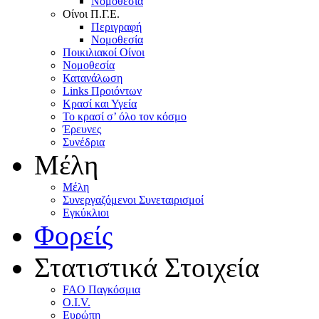
Nομοθεσία
Oίνοι Π.Γ.E.
Περιγραφή
Νομοθεσία
Ποικιλιακοί Oίνοι
Nομοθεσία
Κατανάλωση
Links Προιόντων
Κρασί και Υγεία
To κρασί σ’ όλο τον κόσμο
Έρευνες
Συνέδρια
Μέλη
Mέλη
Συνεργαζόμενοι Συνεταιρισμοί
Εγκύκλιοι
Φορείς
Στατιστικά Στοιχεία
FAO Παγκόσμια
O.I.V.
Ευρώπη