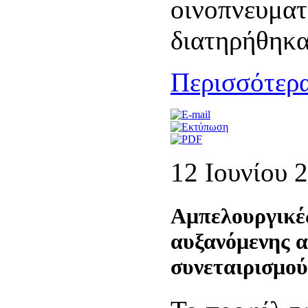
οινοπνευμα
διατηρήθηκα
Περισσότερα
12 Ιουνίου 
Αμπελουργικές
αυξανόμενης α
συνεταιρισμού