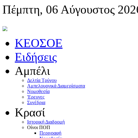
Πέμπτη, 06 Αύγουστος 202
KEOΣOE
Ειδήσεις
Αμπέλι
Δελτία Τρύγου
Αμπελουργικά Διαμερίσματα
Nομοθεσία
'Eρευνες
Συνέδρια
Κρασί
Iστορική Διαδρομή
Oίνοι ΠOΠ
Περιγραφή