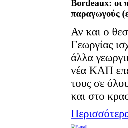
Bordeaux: οι 
παραγωγούς (ε
Αν και ο θε
Γεωργίας ισχ
άλλα γεωργικ
νέα ΚΑΠ επε
τους σε όλου
και στο κρασ
Περισσότερα