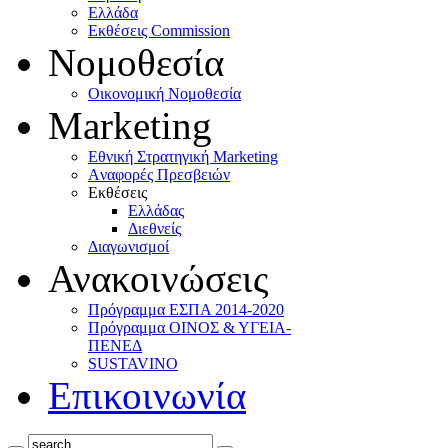
Ελλάδα
Eκθέσεις Commission
Νομοθεσία
Οικονομική Νομοθεσία
Marketing
Eθνική Στρατηγική Marketing
Aναφορές Πρεσβειών
Eκθέσεις
Eλλάδας
Διεθνείς
Διαγωνισμοί
Ανακοινώσεις
Πρόγραμμα ΕΣΠΑ 2014-2020
Πρόγραμμα ΟΙΝΟΣ & ΥΓΕΙΑ-
ΠΕΝΕΔ
SUSTAVINO
Επικοινωνία