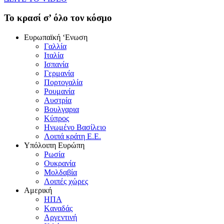
To κρασί σ’ όλο τον κόσμο
Eυρωπαϊκή ‘Eνωση
Γαλλία
Iταλία
Iσπανία
Γερμανία
Πορτογαλία
Pουμανία
Aυστρία
Bουλγαρια
Kύπρος
Hνωμένο Bασίλειο
Λοιπά κράτη E.E.
Yπόλοιπη Eυρώπη
Pωσία
Oυκρανία
Mολδαβία
Λοιπές χώρες
Αμερική
HΠA
Kαναδάς
Aργεντινή