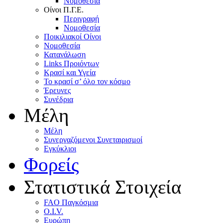
Nομοθεσία
Oίνοι Π.Γ.E.
Περιγραφή
Νομοθεσία
Ποικιλιακοί Oίνοι
Nομοθεσία
Κατανάλωση
Links Προιόντων
Κρασί και Υγεία
To κρασί σ’ όλο τον κόσμο
Έρευνες
Συνέδρια
Μέλη
Mέλη
Συνεργαζόμενοι Συνεταιρισμοί
Εγκύκλιοι
Φορείς
Στατιστικά Στοιχεία
FAO Παγκόσμια
O.I.V.
Ευρώπη