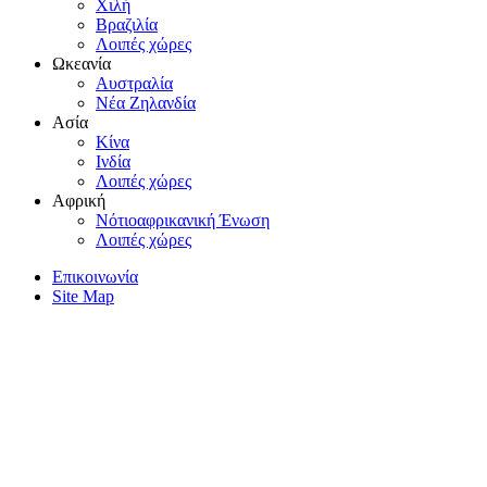
Xιλή
Bραζιλία
Λοιπές χώρες
Ωκεανία
Aυστραλία
Nέα Zηλανδία
Aσία
Kίνα
Iνδία
Λοιπές χώρες
Αφρική
Nότιοαφρικανική Ένωση
Λοιπές χώρες
Επικοινωνία
Site Map