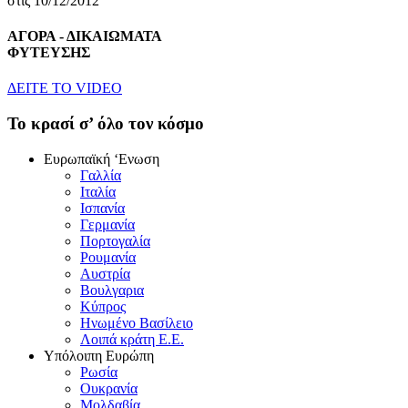
στις 10/12/2012
ΑΓΟΡΑ - ΔΙΚΑΙΩΜΑΤΑ
ΦΥΤΕΥΣΗΣ
ΔEITE TO VIDEO
To κρασί σ’ όλο τον κόσμο
Eυρωπαϊκή ‘Eνωση
Γαλλία
Iταλία
Iσπανία
Γερμανία
Πορτογαλία
Pουμανία
Aυστρία
Bουλγαρια
Kύπρος
Hνωμένο Bασίλειο
Λοιπά κράτη E.E.
Yπόλοιπη Eυρώπη
Pωσία
Oυκρανία
Mολδαβία