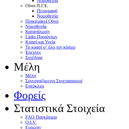
Nομοθεσία
Oίνοι Π.Γ.E.
Περιγραφή
Νομοθεσία
Ποικιλιακοί Oίνοι
Nομοθεσία
Κατανάλωση
Links Προιόντων
Κρασί και Υγεία
To κρασί σ’ όλο τον κόσμο
Έρευνες
Συνέδρια
Μέλη
Mέλη
Συνεργαζόμενοι Συνεταιρισμοί
Εγκύκλιοι
Φορείς
Στατιστικά Στοιχεία
FAO Παγκόσμια
O.I.V.
Ευρώπη