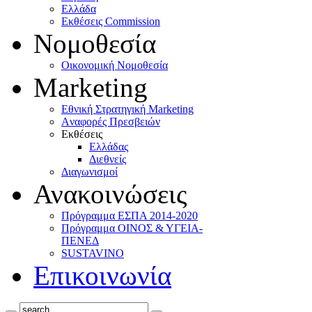
Ελλάδα
Eκθέσεις Commission
Νομοθεσία
Οικονομική Νομοθεσία
Marketing
Eθνική Στρατηγική Marketing
Aναφορές Πρεσβειών
Eκθέσεις
Eλλάδας
Διεθνείς
Διαγωνισμοί
Ανακοινώσεις
Πρόγραμμα ΕΣΠΑ 2014-2020
Πρόγραμμα ΟΙΝΟΣ & ΥΓΕΙΑ-
ΠΕΝΕΔ
SUSTAVINO
Επικοινωνία