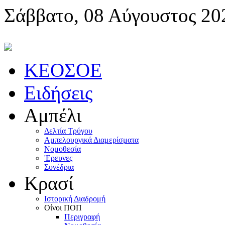
Σάββατο, 08 Αύγουστος 20
KEOΣOE
Ειδήσεις
Αμπέλι
Δελτία Τρύγου
Αμπελουργικά Διαμερίσματα
Nομοθεσία
'Eρευνες
Συνέδρια
Κρασί
Iστορική Διαδρομή
Oίνοι ΠOΠ
Περιγραφή