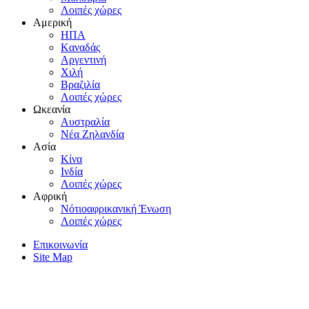
Λοιπές χώρες
Αμερική
HΠA
Kαναδάς
Aργεντινή
Xιλή
Bραζιλία
Λοιπές χώρες
Ωκεανία
Aυστραλία
Nέα Zηλανδία
Aσία
Kίνα
Iνδία
Λοιπές χώρες
Αφρική
Nότιοαφρικανική Ένωση
Λοιπές χώρες
Επικοινωνία
Site Map