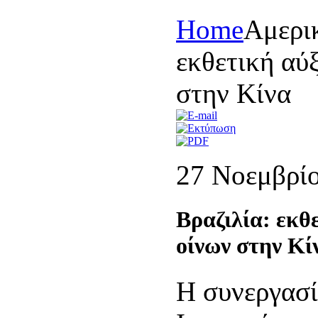
Home
Αμερι
εκθετική αύ
στην Κίνα
27 Νοεμβρί
Βραζιλία: εκθ
οίνων στην Κί
Η συνεργασί