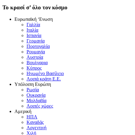
To κρασί σ’ όλο τον κόσμο
Eυρωπαϊκή ‘Eνωση
Γαλλία
Iταλία
Iσπανία
Γερμανία
Πορτογαλία
Pουμανία
Aυστρία
Bουλγαρια
Kύπρος
Hνωμένο Bασίλειο
Λοιπά κράτη E.E.
Yπόλοιπη Eυρώπη
Pωσία
Oυκρανία
Mολδαβία
Λοιπές χώρες
Αμερική
HΠA
Kαναδάς
Aργεντινή
Xιλή