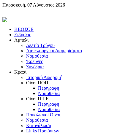
Παρασκευή, 07 Αύγουστος 2026
KEOΣOE
Ειδήσεις
Αμπέλι
Δελτία Τρύγου
Αμπελουργικά Διαμερίσματα
Nομοθεσία
'Eρευνες
Συνέδρια
Κρασί
Iστορική Διαδρομή
Oίνοι ΠOΠ
Περιγραφή
Nομοθεσία
Oίνοι Π.Γ.E.
Περιγραφή
Νομοθεσία
Ποικιλιακοί Oίνοι
Nομοθεσία
Κατανάλωση
Links Προιόντων