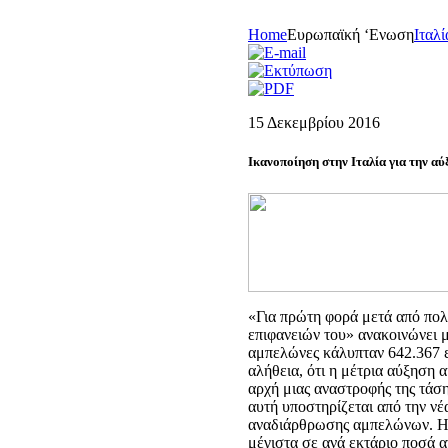
Home
Eυρωπαϊκή ‘Eνωση
Iταλί
15 Δεκεμβρίου 2016
Ικανοποίηση στην Ιταλία για την α
«Για πρώτη φορά μετά από πολ
επιφανειών του» ανακοινώνει με
αμπελώνες κάλυπταν 642.367 εκ
αλήθεια, ότι η μέτρια αύξηση 
αρχή μιας αναστροφής της τάση
αυτή υποστηρίζεται από την νέ
αναδιάρθρωσης αμπελώνων. Η Ι
μέγιστα σε ανά εκτάριο ποσά α