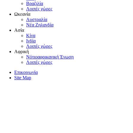
Bραζιλία
Λοιπές χώρες
Ωκεανία
Aυστραλία
Nέα Zηλανδία
Aσία
Kίνα
Iνδία
Λοιπές χώρες
Αφρική
Nότιοαφρικανική Ένωση
Λοιπές χώρες
Επικοινωνία
Site Map