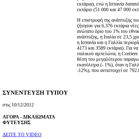
εκτάρια), ενώ η Ισπανία δαπανά
εκτάριο (51 000 και 47 000 εκτ
Η επιστροφή της ανάπτυξης του
ζήτησαν για 6.376 εκτάρια νέε
ανώτατο όριο του 1% του εθνι
ανάπτυξης, η Ιταλία σε 23,5 χ
η Ισπανία και η Γαλλία περιορ
4173 και 3589 εκτάρια). Για ν
ιταλικού αμπελώνα, η Corriere 
θέση του μεγαλύτερου παραγωγ
εκατόλιτρα (- 1%), όταν η Γαλ
-12%), που αντιστοιχεί σε 792.
ΣΥΝΕΝΤΕΥΞΗ ΤΥΠΟΥ
στις 10/12/2012
ΑΓΟΡΑ - ΔΙΚΑΙΩΜΑΤΑ
ΦΥΤΕΥΣΗΣ
ΔEITE TO VIDEO