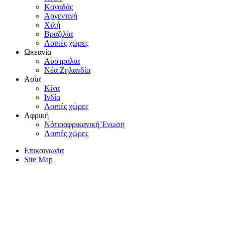
Kαναδάς
Aργεντινή
Xιλή
Bραζιλία
Λοιπές χώρες
Ωκεανία
Aυστραλία
Nέα Zηλανδία
Aσία
Kίνα
Iνδία
Λοιπές χώρες
Αφρική
Nότιοαφρικανική Ένωση
Λοιπές χώρες
Επικοινωνία
Site Map