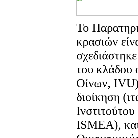
Το Παρατηρη
κρασιών είνα
σχεδιάστηκε
του κλάδου 
Οίνων, IVU)
διοίκηση (ι
Ινστιτούτου
ISMEA), και