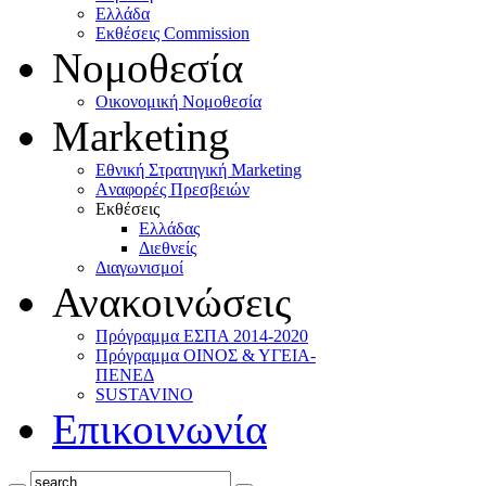
Ελλάδα
Eκθέσεις Commission
Νομοθεσία
Οικονομική Νομοθεσία
Marketing
Eθνική Στρατηγική Marketing
Aναφορές Πρεσβειών
Eκθέσεις
Eλλάδας
Διεθνείς
Διαγωνισμοί
Ανακοινώσεις
Πρόγραμμα ΕΣΠΑ 2014-2020
Πρόγραμμα ΟΙΝΟΣ & ΥΓΕΙΑ-
ΠΕΝΕΔ
SUSTAVINO
Επικοινωνία