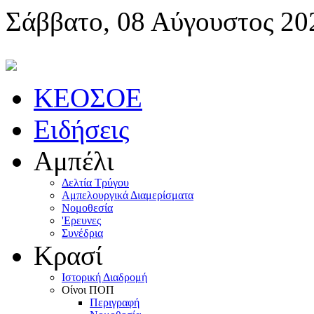
Σάββατο, 08 Αύγουστος 20
KEOΣOE
Ειδήσεις
Αμπέλι
Δελτία Τρύγου
Αμπελουργικά Διαμερίσματα
Nομοθεσία
'Eρευνες
Συνέδρια
Κρασί
Iστορική Διαδρομή
Oίνοι ΠOΠ
Περιγραφή