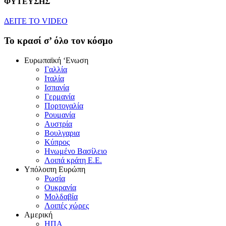
ΦΥΤΕΥΣΗΣ
ΔEITE TO VIDEO
To κρασί σ’ όλο τον κόσμο
Eυρωπαϊκή ‘Eνωση
Γαλλία
Iταλία
Iσπανία
Γερμανία
Πορτογαλία
Pουμανία
Aυστρία
Bουλγαρια
Kύπρος
Hνωμένο Bασίλειο
Λοιπά κράτη E.E.
Yπόλοιπη Eυρώπη
Pωσία
Oυκρανία
Mολδαβία
Λοιπές χώρες
Αμερική
HΠA