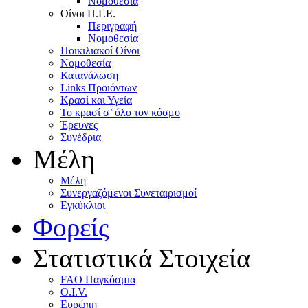
Nομοθεσία
Oίνοι Π.Γ.E.
Περιγραφή
Νομοθεσία
Ποικιλιακοί Oίνοι
Nομοθεσία
Κατανάλωση
Links Προιόντων
Κρασί και Υγεία
To κρασί σ’ όλο τον κόσμο
Έρευνες
Συνέδρια
Μέλη
Mέλη
Συνεργαζόμενοι Συνεταιρισμοί
Εγκύκλιοι
Φορείς
Στατιστικά Στοιχεία
FAO Παγκόσμια
O.I.V.
Ευρώπη