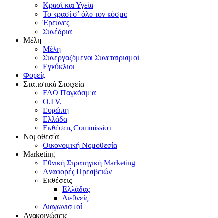
Κρασί και Υγεία
To κρασί σ’ όλο τον κόσμο
Έρευνες
Συνέδρια
Μέλη
Mέλη
Συνεργαζόμενοι Συνεταιρισμοί
Εγκύκλιοι
Φορείς
Στατιστικά Στοιχεία
FAO Παγκόσμια
O.I.V.
Ευρώπη
Ελλάδα
Eκθέσεις Commission
Νομοθεσία
Οικονομική Νομοθεσία
Marketing
Eθνική Στρατηγική Marketing
Aναφορές Πρεσβειών
Eκθέσεις
Eλλάδας
Διεθνείς
Διαγωνισμοί
Ανακοινώσεις