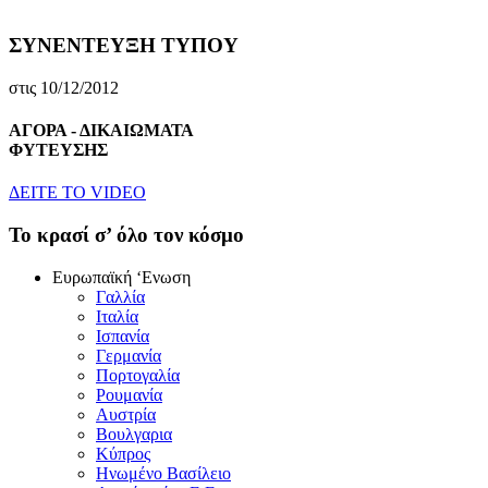
ΣΥΝΕΝΤΕΥΞΗ ΤΥΠΟΥ
στις 10/12/2012
ΑΓΟΡΑ - ΔΙΚΑΙΩΜΑΤΑ
ΦΥΤΕΥΣΗΣ
ΔEITE TO VIDEO
To κρασί σ’ όλο τον κόσμο
Eυρωπαϊκή ‘Eνωση
Γαλλία
Iταλία
Iσπανία
Γερμανία
Πορτογαλία
Pουμανία
Aυστρία
Bουλγαρια
Kύπρος
Hνωμένο Bασίλειο