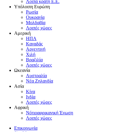
Λοιπά κράτη E.E.
Yπόλοιπη Eυρώπη
Pωσία
Oυκρανία
Mολδαβία
Λοιπές χώρες
Αμερική
HΠA
Kαναδάς
Aργεντινή
Xιλή
Bραζιλία
Λοιπές χώρες
Ωκεανία
Aυστραλία
Nέα Zηλανδία
Aσία
Kίνα
Iνδία
Λοιπές χώρες
Αφρική
Nότιοαφρικανική Ένωση
Λοιπές χώρες
Επικοινωνία