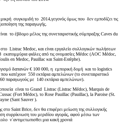
 μικρή συγκομιδή το 2014,γεγονός όμως που δεν εμποδίζει τις
ξιοποίηση της παραγωγής.
είναι το έβδομο μέλος της συνεταιριστικής σύμπραξης Caves du
στο Listrac Medoc, και είναι εργαλείο συλλογικών πωλήσεων
,8 εκατομμύρια φιάλες από τις ονομασίες Médoc (AOC Médoc,
ulis en Medoc, Pauillac και Saint-Estèphe).
ισμό δαπανών € 100 000, η εμπορική δομή και το logistics
που κατέχουν 550 εκτάρια αμπελώνων (το συνεταιριστικό
ει 60 παραγωγούς με 140 εκτάρια αμπελώνων).
οποιεία είναι το Grand Listrac (Listrac Médoc), Marquis de
ussac (Fort Médoc), το Rose Pauillac (Pauillac), la Paroise (St.
ayne (Sant Sauver ).
 στο Saint Brice, δεν θα επιφέρει μείωση της συλλογικής
αση συρρίκνωση του μεριδίου αγοράς, αφού μέσω των
κολο ν΄αντιμετωπισθει μια κακή χρονιά