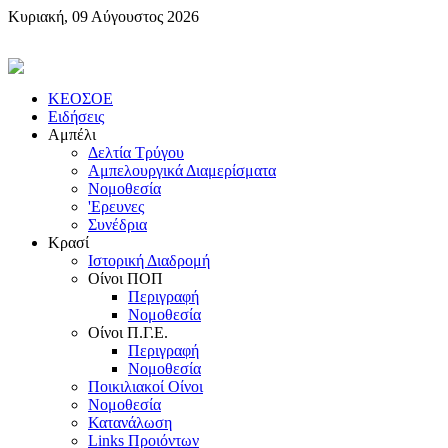
Κυριακή, 09 Αύγουστος 2026
KEOΣOE
Ειδήσεις
Αμπέλι
Δελτία Τρύγου
Αμπελουργικά Διαμερίσματα
Nομοθεσία
'Eρευνες
Συνέδρια
Κρασί
Iστορική Διαδρομή
Oίνοι ΠOΠ
Περιγραφή
Nομοθεσία
Oίνοι Π.Γ.E.
Περιγραφή
Νομοθεσία
Ποικιλιακοί Oίνοι
Nομοθεσία
Κατανάλωση
Links Προιόντων