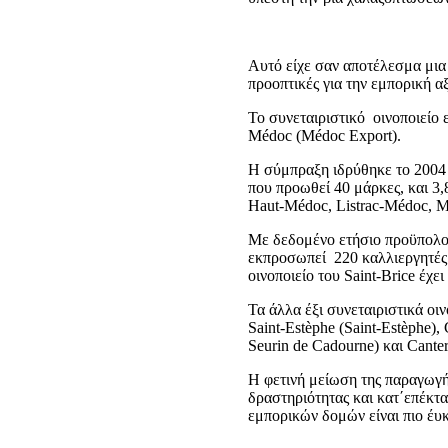
Αυτό είχε σαν αποτέλεσμα μια
προοπτικές για την εμπορική α
Το συνεταιριστικό οινοποιείο 
Médoc (Médoc Export).
Η σύμπραξη ιδρύθηκε το 2004 
που προωθεί 40 μάρκες, και 3
Haut-Médoc, Listrac-Médoc, Mo
Με δεδομένο ετήσιο προϋπολογ
εκπροσωπεί 220 καλλιεργητές 
οινοποιείο του Saint-Brice έχ
Τα άλλα έξι συνεταιριστικά οιν
Saint-Estèphe (Saint-Estèphe), C
Seurin de Cadourne) και Canter
H φετινή μείωση της παραγωγής
δραστηριότητας και κατ΄επέκτ
εμπορικών δομών είναι πιο έυ