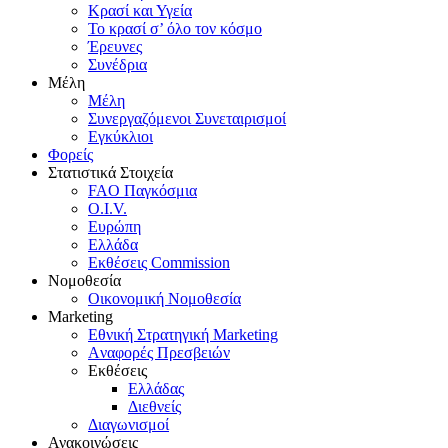
Κρασί και Υγεία
To κρασί σ’ όλο τον κόσμο
Έρευνες
Συνέδρια
Μέλη
Mέλη
Συνεργαζόμενοι Συνεταιρισμοί
Εγκύκλιοι
Φορείς
Στατιστικά Στοιχεία
FAO Παγκόσμια
O.I.V.
Ευρώπη
Ελλάδα
Eκθέσεις Commission
Νομοθεσία
Οικονομική Νομοθεσία
Marketing
Eθνική Στρατηγική Marketing
Aναφορές Πρεσβειών
Eκθέσεις
Eλλάδας
Διεθνείς
Διαγωνισμοί
Ανακοινώσεις