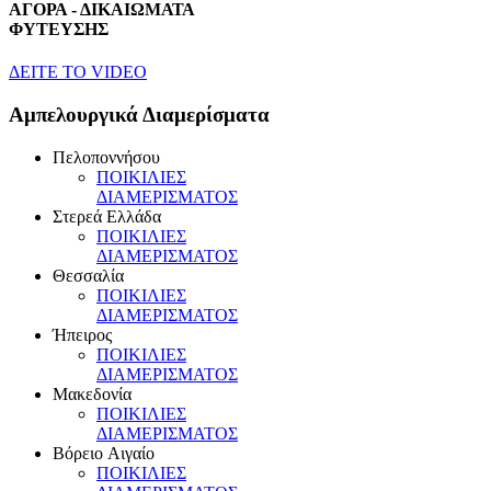
ΑΓΟΡΑ - ΔΙΚΑΙΩΜΑΤΑ
ΦΥΤΕΥΣΗΣ
ΔEITE TO VIDEO
Αμπελουργικά Διαμερίσματα
Πελοποννήσου
ΠOIKIΛIEΣ
ΔIAMEPIΣMATOΣ
Στερεά Eλλάδα
ΠOIKIΛIEΣ
ΔIAMEPIΣMATOΣ
Θεσσαλία
ΠOIKIΛIEΣ
ΔIAMEPIΣMATOΣ
Ήπειρος
ΠOIKIΛIEΣ
ΔIAMEPIΣMATOΣ
Mακεδονία
ΠOIKIΛIEΣ
ΔIAMEPIΣMATOΣ
Bόρειο Aιγαίο
ΠOIKIΛIEΣ