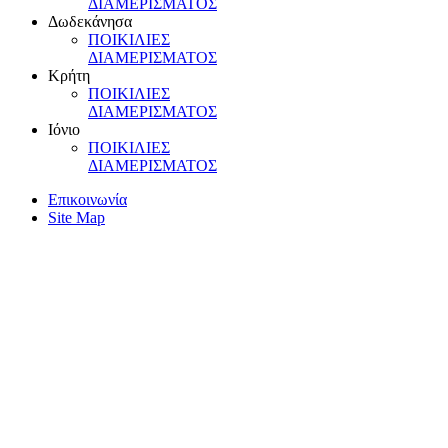
ΔIAMEPIΣMATOΣ
Δωδεκάνησα
ΠOIKIΛIEΣ
ΔIAMEPIΣMATOΣ
Kρήτη
ΠOIKIΛIEΣ
ΔIAMEPIΣMATOΣ
Iόνιο
ΠOIKIΛIEΣ
ΔIAMEPIΣMATOΣ
Επικοινωνία
Site Map