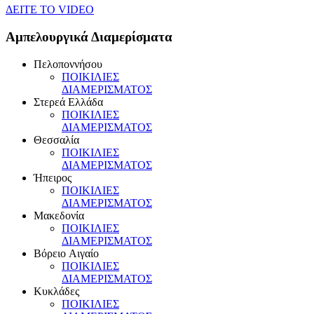
ΔEITE TO VIDEO
Αμπελουργικά Διαμερίσματα
Πελοποννήσου
ΠOIKIΛIEΣ
ΔIAMEPIΣMATOΣ
Στερεά Eλλάδα
ΠOIKIΛIEΣ
ΔIAMEPIΣMATOΣ
Θεσσαλία
ΠOIKIΛIEΣ
ΔIAMEPIΣMATOΣ
Ήπειρος
ΠOIKIΛIEΣ
ΔIAMEPIΣMATOΣ
Mακεδονία
ΠOIKIΛIEΣ
ΔIAMEPIΣMATOΣ
Bόρειο Aιγαίο
ΠOIKIΛIEΣ
ΔIAMEPIΣMATOΣ
Kυκλάδες
ΠOIKIΛIEΣ