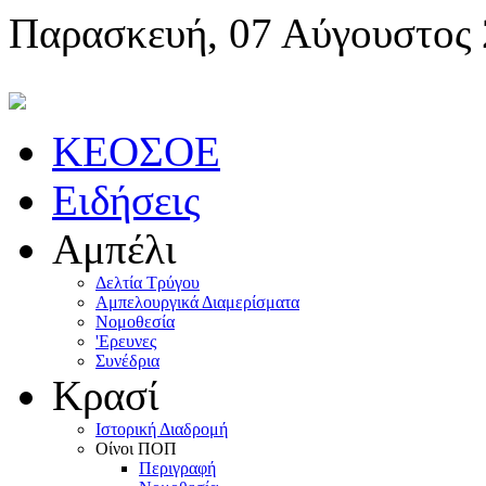
Παρασκευή, 07 Αύγουστος
KEOΣOE
Ειδήσεις
Αμπέλι
Δελτία Τρύγου
Αμπελουργικά Διαμερίσματα
Nομοθεσία
'Eρευνες
Συνέδρια
Κρασί
Iστορική Διαδρομή
Oίνοι ΠOΠ
Περιγραφή