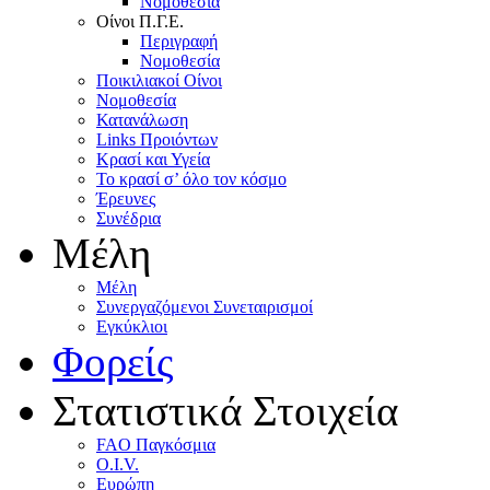
Nομοθεσία
Oίνοι Π.Γ.E.
Περιγραφή
Νομοθεσία
Ποικιλιακοί Oίνοι
Nομοθεσία
Κατανάλωση
Links Προιόντων
Κρασί και Υγεία
To κρασί σ’ όλο τον κόσμο
Έρευνες
Συνέδρια
Μέλη
Mέλη
Συνεργαζόμενοι Συνεταιρισμοί
Εγκύκλιοι
Φορείς
Στατιστικά Στοιχεία
FAO Παγκόσμια
O.I.V.
Ευρώπη