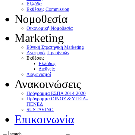
Ελλάδα
Eκθέσεις Commission
Νομοθεσία
Οικονομική Νομοθεσία
Marketing
Eθνική Στρατηγική Marketing
Aναφορές Πρεσβειών
Eκθέσεις
Eλλάδας
Διεθνείς
Διαγωνισμοί
Ανακοινώσεις
Πρόγραμμα ΕΣΠΑ 2014-2020
Πρόγραμμα ΟΙΝΟΣ & ΥΓΕΙΑ-
ΠΕΝΕΔ
SUSTAVINO
Επικοινωνία