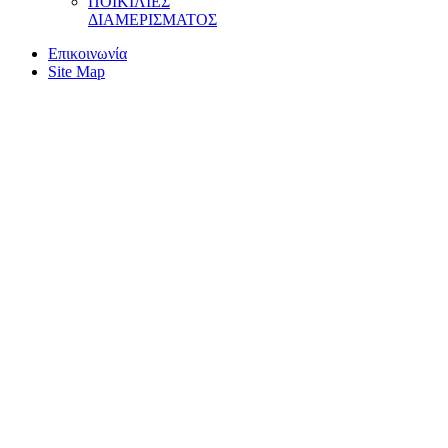
ΠOIKIΛIEΣ
ΔIAMEPIΣMATOΣ
Επικοινωνία
Site Map