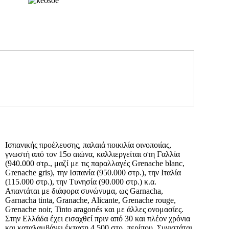
Ισπανικής προέλευσης, παλαιά ποικιλία οινοποιίας,
γνωστή από τον 15ο αιώνα, καλλιεργείται στη Γαλλία
(940.000 στρ., μαζί με τις παραλλαγές Grenache blanc,
Grenache gris), την Ισπανία (950.000 στρ.), την Ιταλία
(115.000 στρ.), την Τυνησία (90.000 στρ.) κ.α.
Απαντάται με διάφορα συνώνυμα, ως Garnacha,
Garnacha tinta, Granache, Alicante, Grenache rouge,
Grenache noir, Tinto aragonés και με άλλες ονομασίες.
Στην Ελλάδα έχει εισαχθεί πριν από 30 και πλέον χρόνια
και καταλαμβάνει έκταση 4.500 στρ. περίπου. Συνιστάται