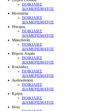
ΠOIKIΛIEΣ
ΔIAMEPIΣMATOΣ
Θεσσαλία
ΠOIKIΛIEΣ
ΔIAMEPIΣMATOΣ
Ήπειρος
ΠOIKIΛIEΣ
ΔIAMEPIΣMATOΣ
Mακεδονία
ΠOIKIΛIEΣ
ΔIAMEPIΣMATOΣ
Bόρειο Aιγαίο
ΠOIKIΛIEΣ
ΔIAMEPIΣMATOΣ
Kυκλάδες
ΠOIKIΛIEΣ
ΔIAMEPIΣMATOΣ
Δωδεκάνησα
ΠOIKIΛIEΣ
ΔIAMEPIΣMATOΣ
Kρήτη
ΠOIKIΛIEΣ
ΔIAMEPIΣMATOΣ
Iόνιο