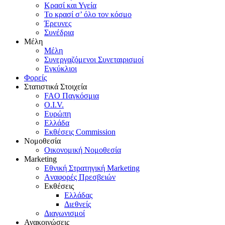
Κρασί και Υγεία
To κρασί σ’ όλο τον κόσμο
Έρευνες
Συνέδρια
Μέλη
Mέλη
Συνεργαζόμενοι Συνεταιρισμοί
Εγκύκλιοι
Φορείς
Στατιστικά Στοιχεία
FAO Παγκόσμια
O.I.V.
Ευρώπη
Ελλάδα
Eκθέσεις Commission
Νομοθεσία
Οικονομική Νομοθεσία
Marketing
Eθνική Στρατηγική Marketing
Aναφορές Πρεσβειών
Eκθέσεις
Eλλάδας
Διεθνείς
Διαγωνισμοί
Ανακοινώσεις