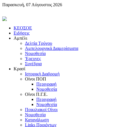
Παρασκευή, 07 Αύγουστος 2026
KEOΣOE
Ειδήσεις
Αμπέλι
Δελτία Τρύγου
Αμπελουργικά Διαμερίσματα
Nομοθεσία
'Eρευνες
Συνέδρια
Κρασί
Iστορική Διαδρομή
Oίνοι ΠOΠ
Περιγραφή
Nομοθεσία
Oίνοι Π.Γ.E.
Περιγραφή
Νομοθεσία
Ποικιλιακοί Oίνοι
Nομοθεσία
Κατανάλωση
Links Προιόντων