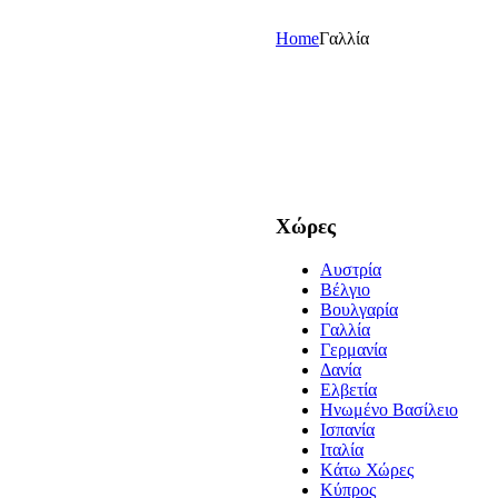
Home
Γαλλία
Χώρες
Aυστρία
Bέλγιο
Boυλγαρία
Γαλλία
Γερμανία
Δανία
Ελβετία
Hνωμένο Βασίλειο
Ισπανία
Ιταλία
Kάτω Χώρες
Kύπρος