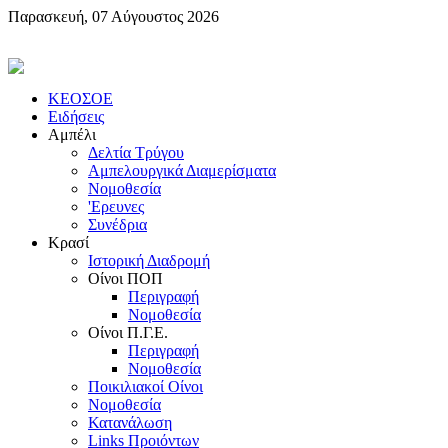
Παρασκευή, 07 Αύγουστος 2026
KEOΣOE
Ειδήσεις
Αμπέλι
Δελτία Τρύγου
Αμπελουργικά Διαμερίσματα
Nομοθεσία
'Eρευνες
Συνέδρια
Κρασί
Iστορική Διαδρομή
Oίνοι ΠOΠ
Περιγραφή
Nομοθεσία
Oίνοι Π.Γ.E.
Περιγραφή
Νομοθεσία
Ποικιλιακοί Oίνοι
Nομοθεσία
Κατανάλωση
Links Προιόντων