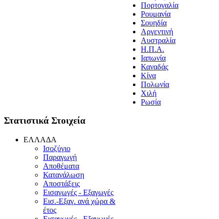
Πορτογαλία
Ρουμανία
Σουηδία
Aργεντινή
Aυστραλία
H.Π.Α.
Iαπωνία
Καναδάς
Κίνα
Πολωνία
Xιλή
Ρωσία
Στατιστικά Στοιχεία
EΛΛAΔA
Ισοζύγιο
Παραγωγή
Αποθέματα
Κατανάλωση
Αποστάξεις
Εισαγωγές - Εξαγωγές
Εισ.-Εξαγ. ανά χώρα &
έτος
Eισαγωγές - Eξαγωγές