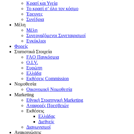
Κρασί και Υγεία
To κρασί σ’ όλο τον κόσμο
Έρευνες
Συνέδρια
Μέλη
Mέλη
Συνεργαζόμενοι Συνεταιρισμοί
Εγκύκλιοι
Φορείς
Στατιστικά Στοιχεία
FAO Παγκόσμια
O.I.V.
Ευρώπη
Ελλάδα
Eκθέσεις Commission
Νομοθεσία
Οικονομική Νομοθεσία
Marketing
Eθνική Στρατηγική Marketing
Aναφορές Πρεσβειών
Eκθέσεις
Eλλάδας
Διεθνείς
Διαγωνισμοί
Ανακοινώσεις