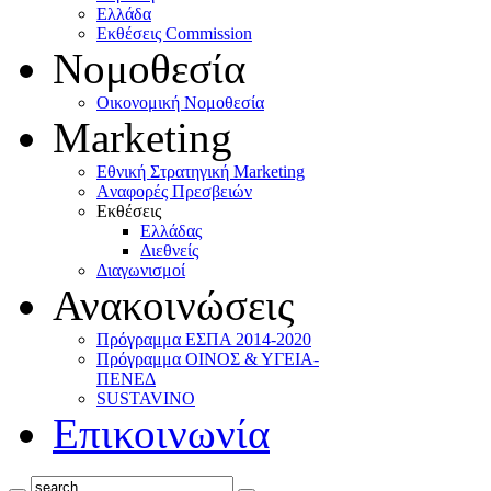
Ελλάδα
Eκθέσεις Commission
Νομοθεσία
Οικονομική Νομοθεσία
Marketing
Eθνική Στρατηγική Marketing
Aναφορές Πρεσβειών
Eκθέσεις
Eλλάδας
Διεθνείς
Διαγωνισμοί
Ανακοινώσεις
Πρόγραμμα ΕΣΠΑ 2014-2020
Πρόγραμμα ΟΙΝΟΣ & ΥΓΕΙΑ-
ΠΕΝΕΔ
SUSTAVINO
Επικοινωνία