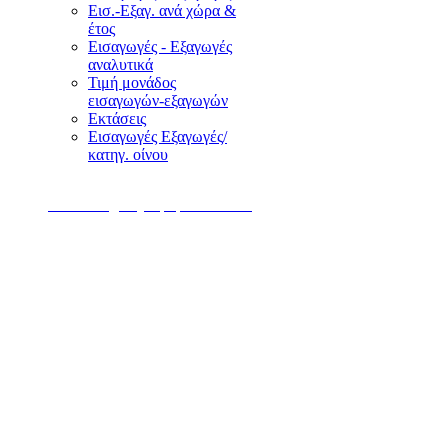
Εισ.-Εξαγ. ανά χώρα &
έτος
Eισαγωγές - Eξαγωγές
αναλυτικά
Τιμή μονάδος
εισαγωγών-εξαγωγών
Eκτάσεις
Εισαγωγές Εξαγωγές/
κατηγ. οίνου
Web Design by Epopsis © 2010