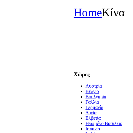
Home
Κίνα
Χώρες
Aυστρία
Bέλγιο
Boυλγαρία
Γαλλία
Γερμανία
Δανία
Ελβετία
Hνωμένο Βασίλειο
Ισπανία