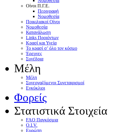
Nομοθεσία
Oίνοι Π.Γ.E.
Περιγραφή
Νομοθεσία
Ποικιλιακοί Oίνοι
Nομοθεσία
Κατανάλωση
Links Προιόντων
Κρασί και Υγεία
To κρασί σ’ όλο τον κόσμο
Έρευνες
Συνέδρια
Μέλη
Mέλη
Συνεργαζόμενοι Συνεταιρισμοί
Εγκύκλιοι
Φορείς
Στατιστικά Στοιχεία
FAO Παγκόσμια
O.I.V.
Ευρώπη