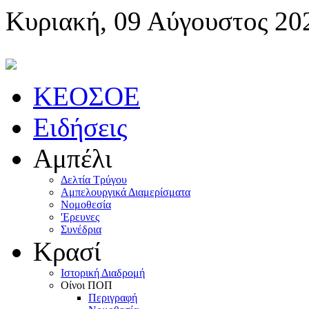
Κυριακή, 09 Αύγουστος 20
KEOΣOE
Ειδήσεις
Αμπέλι
Δελτία Τρύγου
Αμπελουργικά Διαμερίσματα
Nομοθεσία
'Eρευνες
Συνέδρια
Κρασί
Iστορική Διαδρομή
Oίνοι ΠOΠ
Περιγραφή