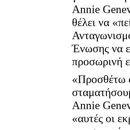
Annie Genev
θέλει να «πε
Ανταγωνισμ
Ένωσης να ε
προσωρινή ε
«Προσθέτω ό
σταματήσουμ
Annie Genev
«αυτές οι εκ