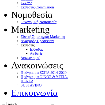
Ελλάδα
Eκθέσεις Commission
Νομοθεσία
Οικονομική Νομοθεσία
Marketing
Eθνική Στρατηγική Marketing
Aναφορές Πρεσβειών
Eκθέσεις
Eλλάδας
Διεθνείς
Διαγωνισμοί
Ανακοινώσεις
Πρόγραμμα ΕΣΠΑ 2014-2020
Πρόγραμμα ΟΙΝΟΣ & ΥΓΕΙΑ-
ΠΕΝΕΔ
SUSTAVINO
Επικοινωνία