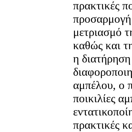
πρακτικές π
προσαρμογή
μετριασμό τ
καθώς και τ
η διατήρηση
διαφοροποιη
αμπέλου, ο 
ποικιλίες α
εντατικοποί
πρακτικές κ