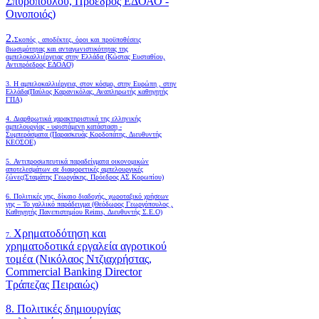
Σπυροπούλου, Πρόεδρος ΕΔΟΑΟ -
Οινοποιός)
2.
Σκοπός , αποδέκτες, όροι και προϋποθέσεις
βιωσιμότητας και ανταγωνιστικότητας της
αμπελοκαλλιέργειας στην Ελλάδα
(Κώστας Ευσταθίου,
Αντιπρόεδρος ΕΔΟΑΟ)
3. Η αμπελοκαλλιέργεια, στον κόσμο, στην Ευρώπη , στην
Ελλάδα(Παύλος Καρανικόλας, Αναπληρωτής καθηγητής
ΓΠΑ)
4.
Διαρθρωτικά χαρακτηριστικά της ελληνικής
αμπελουργίας - υφιστάμενη κατάσταση -
Συμπεράσματα (Παρασκευάς Κορδοπάτης, Διευθυντής
ΚΕΟΣΟΕ)
5. Αντιπροσωπευτικά παραδείγματα οικονομικών
αποτελεσμάτων σε διαφορετικές αμπελουργικές
ζώνες(Σταμάτης Γεωργάκης, Πρόεδρος ΑΣ Κορωπίου)
6.
Πολιτικές γης, δίκαιο διαδοχής, χωροταξικό χρήσεων
γης – Το γαλλικό παράδειγμα (Θεόδωρος Γεωργόπουλος ,
Καθηγητής Πανεπιστημίου Reims, Διευθυντής Σ.Ε.Ο)
Χρηματοδότηση και
7.
χρηματοδοτικά εργαλεία αγροτικού
τομέα (Νικόλαος Ντζιαχρήστας,
Commercial Banking Director
Τράπεζας Πειραιώς)
8. Πολιτικές δημιουργίας