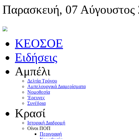
Παρασκευή, 07 Αύγουστος
KEOΣOE
Ειδήσεις
Αμπέλι
Δελτία Τρύγου
Αμπελουργικά Διαμερίσματα
Nομοθεσία
'Eρευνες
Συνέδρια
Κρασί
Iστορική Διαδρομή
Oίνοι ΠOΠ
Περιγραφή