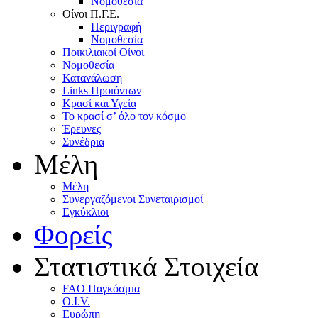
Nομοθεσία
Oίνοι Π.Γ.E.
Περιγραφή
Νομοθεσία
Ποικιλιακοί Oίνοι
Nομοθεσία
Κατανάλωση
Links Προιόντων
Κρασί και Υγεία
To κρασί σ’ όλο τον κόσμο
Έρευνες
Συνέδρια
Μέλη
Mέλη
Συνεργαζόμενοι Συνεταιρισμοί
Εγκύκλιοι
Φορείς
Στατιστικά Στοιχεία
FAO Παγκόσμια
O.I.V.
Ευρώπη