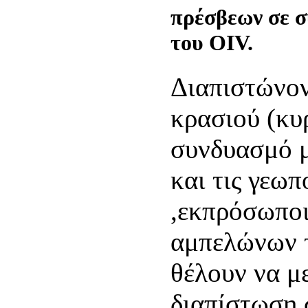
πρέσβεων σε σ
του OIV.
Διαπιστώνο
κρασιού (κυ
συνδυασμό μ
και τις γεωπ
,εκπρόσωπο
αμπελώνων τ
θέλουν να μ
διαπίστωση 