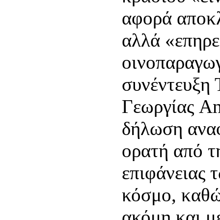
αφορά αποκλ
αλλά «επηρεά
οινοπαραγωγ
συνέντευξη 
Γεωργίας An
δήλωση αναφέ
ορατή από τ
επιφάνειας 
κόσμο, καθώ
ακόμη και μ