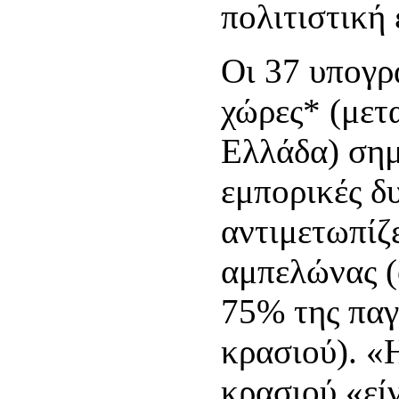
πολιτιστική
Οι 37 υπογρ
χώρες* (μετ
Ελλάδα) σημ
εμπορικές δ
αντιμετωπίζ
αμπελώνας (
75% της πα
κρασιού). 
κρασιού «είν