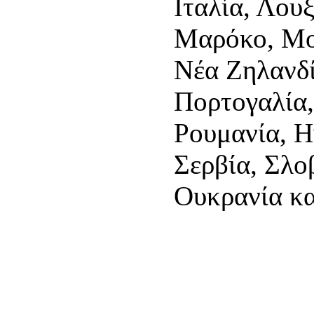
Ιταλία, Λου
Μαρόκο, Μο
Νέα Ζηλανδί
Πορτογαλία,
Ρουμανία, Η
Σερβία, Σλο
Ουκρανία κ