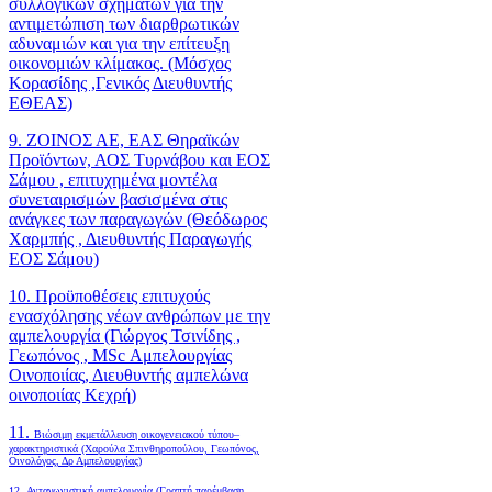
συλλογικών σχημάτων για την
αντιμετώπιση των διαρθρωτικών
αδυναμιών και για την επίτευξη
οικονομιών κλίμακος. (Μόσχος
Κορασίδης ,Γενικός Διευθυντής
ΕΘΕΑΣ)
9. ΖΟΙΝΟΣ ΑΕ, ΕΑΣ Θηραϊκών
Προϊόντων, ΑΟΣ Τυρνάβου και ΕΟΣ
Σάμου , επιτυχημένα μοντέλα
συνεταιρισμών βασισμένα στις
ανάγκες των παραγωγών (Θεόδωρος
Χαρμπής , Διευθυντής Παραγωγής
ΕΟΣ Σάμου)
10. Προϋποθέσεις επιτυχούς
ενασχόλησης νέων ανθρώπων με την
αμπελουργία (Γιώργος Τσινίδης ,
Γεωπόνος , MSc Αμπελουργίας
Οινοποιίας, Διευθυντής αμπελώνα
οινοποιίας Κεχρή)
11.
Βιώσιμη εκμετάλλευση οικογενειακού τύπου–
χαρακτηριστικά (Χαρούλα Σπινθηροπούλου, Γεωπόνος,
Οινολόγος, Δρ Αμπελουργίας)
12. Ανταγωνιστική αμπελουργία (Γραπτή παρέμβαση