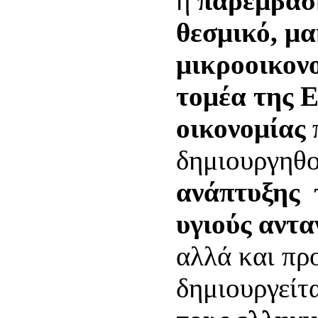
η
παρέμβασή
θεσμικό, μ
μικροοικονο
τομέα της 
οικονομίας
δημιουργηθ
ανάπτυξης 
υγιούς αντ
αλλά και πρ
δημιουργείτ