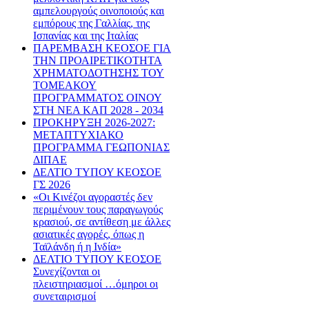
αμπελουργούς οινοποιούς και
εμπόρους της Γαλλίας, της
Ισπανίας και της Ιταλίας
ΠΑΡΕΜΒΑΣΗ ΚΕΟΣΟΕ ΓΙΑ
ΤΗΝ ΠΡΟΑΙΡΕΤΙΚΟΤΗΤΑ
ΧΡΗΜΑΤΟΔΟΤΗΣΗΣ ΤΟΥ
ΤΟΜΕΑΚΟΥ
ΠΡΟΓΡΑΜΜΑΤΟΣ ΟΙΝΟΥ
ΣΤΗ ΝΕΑ ΚΑΠ 2028 - 2034
ΠΡΟΚΗΡΥΞΗ 2026-2027:
ΜΕΤΑΠΤΥΧΙΑΚΟ
ΠΡΟΓΡΑΜΜΑ ΓΕΩΠΟΝΙΑΣ
ΔΙΠΑΕ
ΔΕΛΤΙΟ ΤΥΠΟΥ ΚΕΟΣΟΕ
ΓΣ 2026
«Οι Κινέζοι αγοραστές δεν
περιμένουν τους παραγωγούς
κρασιού, σε αντίθεση με άλλες
ασιατικές αγορές, όπως η
Ταϊλάνδη ή η Ινδία»
ΔΕΛΤΙΟ ΤΥΠΟΥ ΚΕΟΣΟΕ
Συνεχίζονται οι
πλειστηριασμοί …όμηροι οι
συνεταιρισμοί