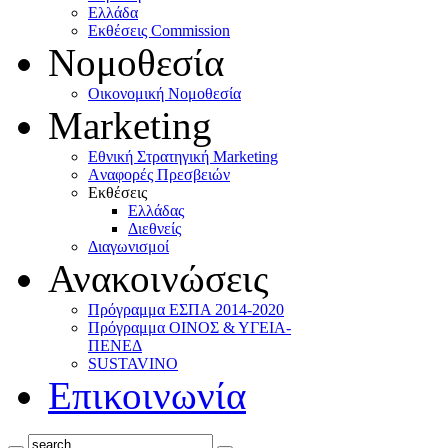
Ελλάδα
Eκθέσεις Commission
Νομοθεσία
Οικονομική Νομοθεσία
Marketing
Eθνική Στρατηγική Marketing
Aναφορές Πρεσβειών
Eκθέσεις
Eλλάδας
Διεθνείς
Διαγωνισμοί
Ανακοινώσεις
Πρόγραμμα ΕΣΠΑ 2014-2020
Πρόγραμμα ΟΙΝΟΣ & ΥΓΕΙΑ-
ΠΕΝΕΔ
SUSTAVINO
Επικοινωνία