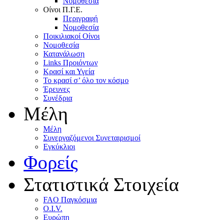
Nομοθεσία
Oίνοι Π.Γ.E.
Περιγραφή
Νομοθεσία
Ποικιλιακοί Oίνοι
Nομοθεσία
Κατανάλωση
Links Προιόντων
Κρασί και Υγεία
To κρασί σ’ όλο τον κόσμο
Έρευνες
Συνέδρια
Μέλη
Mέλη
Συνεργαζόμενοι Συνεταιρισμοί
Εγκύκλιοι
Φορείς
Στατιστικά Στοιχεία
FAO Παγκόσμια
O.I.V.
Ευρώπη