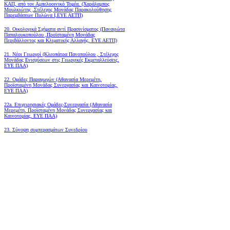
ΚΑΠ, από τον Αμπελοοινικό Τομέα.
(Χαράλαμπος
Μουλκιώτης ,Στέλεχος Μονάδας Παρακολούθησης
Παρεμβάσεων Πυλώνα Ι,ΕΥΕ ΑΕΤΠ)
20. Οικολογικά Σχήματα αντί Πρασινίσματος (Παναγιώτα
Παπαλουκοπούλου ,Προϊσταμένη Μονάδας
Περιβάλλοντος και Κλιματικής Αλλαγής, ΕΥΕ ΑΕΤΠ)
21. Νέοι Γεωργοί (Κλεοπάτρα Πανοπούλου , Στέλεχος
Μονάδας Ενισχύσεων στις Γεωργικές Εκμεταλλεύσεις,
ΕΥΕ ΠΑΑ)
22. Ομάδες Παραγωγών (Αθανασία Μερεμέτη,
Προϊσταμένη Μονάδας Συνεργασίας και Καινοτομίας,
ΕΥΕ ΠΑΑ)
22a. Επιχειρησιακές Ομάδες-Συνεργασία (Αθανασία
Μερεμέτη, Προϊσταμένη Μονάδας Συνεργασίας και
Καινοτομίας, ΕΥΕ ΠΑΑ)
23. Σύνοψη συμπερασμάτων Συνεδρίου