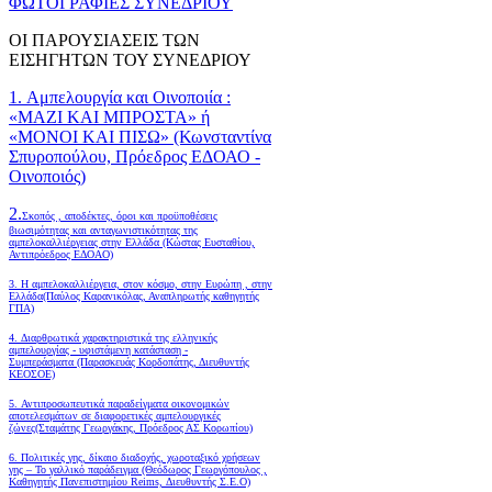
ΦΩΤΟΓΡΑΦΙΕΣ ΣΥΝΕΔΡΙΟΥ
ΟΙ ΠΑΡΟΥΣΙΑΣΕΙΣ ΤΩΝ
ΕΙΣΗΓΗΤΩΝ ΤΟΥ ΣΥΝΕΔΡΙΟΥ
1. Αμπελουργία και Οινοποιία :
«ΜΑΖΙ ΚΑΙ ΜΠΡΟΣΤΑ» ή
«ΜΟΝΟΙ ΚΑΙ ΠΙΣΩ» (Κωνσταντίνα
Σπυροπούλου, Πρόεδρος ΕΔΟΑΟ -
Οινοποιός)
2.
Σκοπός , αποδέκτες, όροι και προϋποθέσεις
βιωσιμότητας και ανταγωνιστικότητας της
αμπελοκαλλιέργειας στην Ελλάδα
(Κώστας Ευσταθίου,
Αντιπρόεδρος ΕΔΟΑΟ)
3. Η αμπελοκαλλιέργεια, στον κόσμο, στην Ευρώπη , στην
Ελλάδα(Παύλος Καρανικόλας, Αναπληρωτής καθηγητής
ΓΠΑ)
4.
Διαρθρωτικά χαρακτηριστικά της ελληνικής
αμπελουργίας - υφιστάμενη κατάσταση -
Συμπεράσματα (Παρασκευάς Κορδοπάτης, Διευθυντής
ΚΕΟΣΟΕ)
5. Αντιπροσωπευτικά παραδείγματα οικονομικών
αποτελεσμάτων σε διαφορετικές αμπελουργικές
ζώνες(Σταμάτης Γεωργάκης, Πρόεδρος ΑΣ Κορωπίου)
6.
Πολιτικές γης, δίκαιο διαδοχής, χωροταξικό χρήσεων
γης – Το γαλλικό παράδειγμα (Θεόδωρος Γεωργόπουλος ,
Καθηγητής Πανεπιστημίου Reims, Διευθυντής Σ.Ε.Ο)