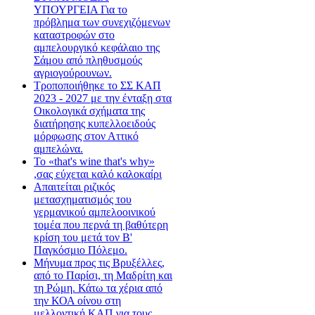
ΥΠΟΥΡΓΕΙΑ Για το
πρόβλημα των συνεχιζόμενων
καταστροφών στο
αμπελουργικό κεφάλαιο της
Σάμου από πληθυσμούς
αγριογούρουνων.
Τροποποιήθηκε το ΣΣ ΚΑΠ
2023 - 2027 με την ένταξη στα
Οικολογικά σχήματα της
διατήρησης κυπελλοειδούς
μόρφωσης στον Αττικό
αμπελώνα.
Το «that's wine that's why»
,σας εύχεται καλό καλοκαίρι
Απαιτείται ριζικός
μετασχηματισμός του
γερμανικού αμπελοοινικού
τομέα που περνά τη βαθύτερη
κρίση του μετά τον Β'
Παγκόσμιο Πόλεμο.
Μήνυμα προς τις Βρυξέλλες,
από το Παρίσι, τη Μαδρίτη και
τη Ρώμη. Κάτω τα χέρια από
την ΚΟΑ οίνου στη
μελλοντική ΚΑΠ για τους