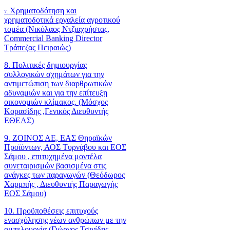
Χρηματοδότηση και
7.
χρηματοδοτικά εργαλεία αγροτικού
τομέα (Νικόλαος Ντζιαχρήστας,
Commercial Banking Director
Τράπεζας Πειραιώς)
8. Πολιτικές δημιουργίας
συλλογικών σχημάτων για την
αντιμετώπιση των διαρθρωτικών
αδυναμιών και για την επίτευξη
οικονομιών κλίμακος. (Μόσχος
Κορασίδης ,Γενικός Διευθυντής
ΕΘΕΑΣ)
9. ΖΟΙΝΟΣ ΑΕ, ΕΑΣ Θηραϊκών
Προϊόντων, ΑΟΣ Τυρνάβου και ΕΟΣ
Σάμου , επιτυχημένα μοντέλα
συνεταιρισμών βασισμένα στις
ανάγκες των παραγωγών (Θεόδωρος
Χαρμπής , Διευθυντής Παραγωγής
ΕΟΣ Σάμου)
10. Προϋποθέσεις επιτυχούς
ενασχόλησης νέων ανθρώπων με την
αμπελουργία (Γιώργος Τσινίδης ,