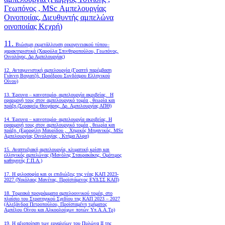
Γεωπόνος , MSc Αμπελουργίας
Οινοποιίας, Διευθυντής αμπελώνα
οινοποιίας Κεχρή)
11.
Βιώσιμη εκμετάλλευση οικογενειακού τύπου–
χαρακτηριστικά (Χαρούλα Σπινθηροπούλου, Γεωπόνος,
Οινολόγος, Δρ Αμπελουργίας)
12. Ανταγωνιστική αμπελουργία (Γραπτή παρέμβαση
Γιάννη Βογιατζή, Προέδρου Συνδέσμου Ελληνικού
Οίνου)
13. Έρευνα – καινοτομία- αμπελουργία ακριβείας. Η
εφαρμογή τους στον αμπελουργικό τομέα , θεωρία και
πράξη.(Σεραφείμ Θεοχάρης, Δρ. Αμπελουργίας ΑΠΘ)
14. Έρευνα – καινοτομία- αμπελουργία ακριβείας. Η
εφαρμογή τους στον αμπελουργικό τομέα , θεωρία και
πράξη. (Εμορφίλη Μαυρίδου , Χημικός Μηχανικός, MSc
Αμπελουργίας Οινολογίας , Κτήμα Άλφα)
15. Αναπτυξιακή αμπελουργία, κλιματική κρίση και
ελληνικός αμπελώνας (Μανόλης Σταυρακάκης, Ομότιμος
καθηγητής Γ.Π.Α.)
17. Η φιλοσοφία και οι επιδιώξεις της νέας ΚΑΠ 2023-
2027 (Νικόλαος Μανέτας, Προϊστάμενος ΕΥΔ ΣΣ ΚΑΠ)
18. Tομεακά προγράμματα αμπελοοινικού τομέα, στο
πλαίσιο του Στρατηγικού Σχεδίου της ΚΑΠ 2023 – 2027
(Αλεξάνδρα Πετροπούλου, Προϊσταμένη τμήματος
Αμπέλου Οίνου και Αλκοολούχων ποτών Υπ.Α.Α.Τρ)
19.
Η αξιοποίηση των εργαλείων του Πυλώνα ΙΙ της