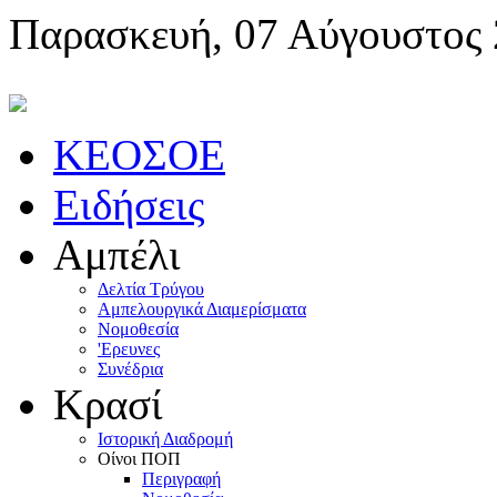
Παρασκευή, 07 Αύγουστος
KEOΣOE
Ειδήσεις
Αμπέλι
Δελτία Τρύγου
Αμπελουργικά Διαμερίσματα
Nομοθεσία
'Eρευνες
Συνέδρια
Κρασί
Iστορική Διαδρομή
Oίνοι ΠOΠ
Περιγραφή