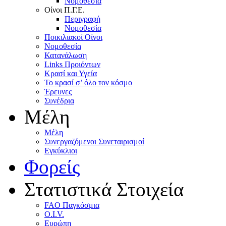
Nομοθεσία
Oίνοι Π.Γ.E.
Περιγραφή
Νομοθεσία
Ποικιλιακοί Oίνοι
Nομοθεσία
Κατανάλωση
Links Προιόντων
Κρασί και Υγεία
To κρασί σ’ όλο τον κόσμο
Έρευνες
Συνέδρια
Μέλη
Mέλη
Συνεργαζόμενοι Συνεταιρισμοί
Εγκύκλιοι
Φορείς
Στατιστικά Στοιχεία
FAO Παγκόσμια
O.I.V.
Ευρώπη