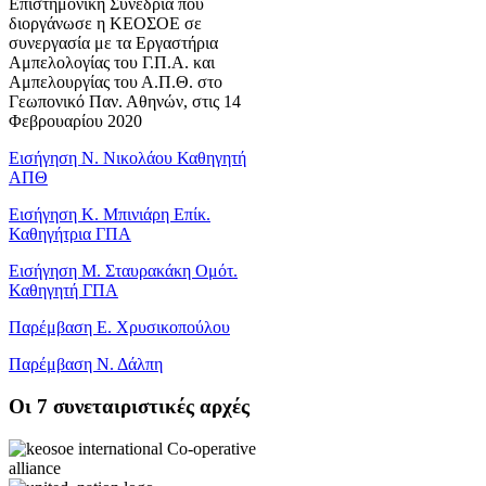
Επιστημονική Συνεδρία που
διοργάνωσε η ΚΕΟΣΟΕ σε
συνεργασία με τα Εργαστήρια
Αμπελολογίας του Γ.Π.Α. και
Αμπελουργίας του Α.Π.Θ. στο
Γεωπονικό Παν. Αθηνών, στις 14
Φεβρουαρίου 2020
Εισήγηση Ν. Νικολάου Καθηγητή
ΑΠΘ
Εισήγηση Κ. Μπινιάρη Επίκ.
Καθηγήτρια ΓΠΑ
Εισήγηση Μ. Σταυρακάκη Ομότ.
Καθηγητή ΓΠΑ
Παρέμβαση Ε. Χρυσικοπούλου
Παρέμβαση Ν. Δάλπη
Oι 7 συνεταιριστικές αρχές