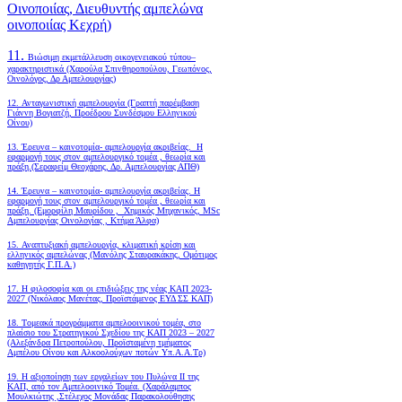
Οινοποιίας, Διευθυντής αμπελώνα
οινοποιίας Κεχρή)
11.
Βιώσιμη εκμετάλλευση οικογενειακού τύπου–
χαρακτηριστικά (Χαρούλα Σπινθηροπούλου, Γεωπόνος,
Οινολόγος, Δρ Αμπελουργίας)
12. Ανταγωνιστική αμπελουργία (Γραπτή παρέμβαση
Γιάννη Βογιατζή, Προέδρου Συνδέσμου Ελληνικού
Οίνου)
13. Έρευνα – καινοτομία- αμπελουργία ακριβείας. Η
εφαρμογή τους στον αμπελουργικό τομέα , θεωρία και
πράξη.(Σεραφείμ Θεοχάρης, Δρ. Αμπελουργίας ΑΠΘ)
14. Έρευνα – καινοτομία- αμπελουργία ακριβείας. Η
εφαρμογή τους στον αμπελουργικό τομέα , θεωρία και
πράξη. (Εμορφίλη Μαυρίδου , Χημικός Μηχανικός, MSc
Αμπελουργίας Οινολογίας , Κτήμα Άλφα)
15. Αναπτυξιακή αμπελουργία, κλιματική κρίση και
ελληνικός αμπελώνας (Μανόλης Σταυρακάκης, Ομότιμος
καθηγητής Γ.Π.Α.)
17. Η φιλοσοφία και οι επιδιώξεις της νέας ΚΑΠ 2023-
2027 (Νικόλαος Μανέτας, Προϊστάμενος ΕΥΔ ΣΣ ΚΑΠ)
18. Tομεακά προγράμματα αμπελοοινικού τομέα, στο
πλαίσιο του Στρατηγικού Σχεδίου της ΚΑΠ 2023 – 2027
(Αλεξάνδρα Πετροπούλου, Προϊσταμένη τμήματος
Αμπέλου Οίνου και Αλκοολούχων ποτών Υπ.Α.Α.Τρ)
19.
Η αξιοποίηση των εργαλείων του Πυλώνα ΙΙ της
ΚΑΠ, από τον Αμπελοοινικό Τομέα.
(Χαράλαμπος
Μουλκιώτης ,Στέλεχος Μονάδας Παρακολούθησης