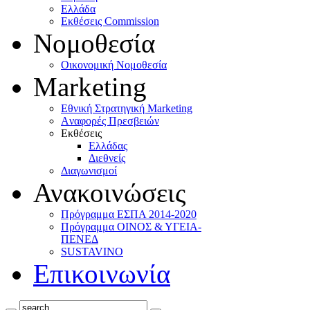
Ελλάδα
Eκθέσεις Commission
Νομοθεσία
Οικονομική Νομοθεσία
Marketing
Eθνική Στρατηγική Marketing
Aναφορές Πρεσβειών
Eκθέσεις
Eλλάδας
Διεθνείς
Διαγωνισμοί
Ανακοινώσεις
Πρόγραμμα ΕΣΠΑ 2014-2020
Πρόγραμμα ΟΙΝΟΣ & ΥΓΕΙΑ-
ΠΕΝΕΔ
SUSTAVINO
Επικοινωνία