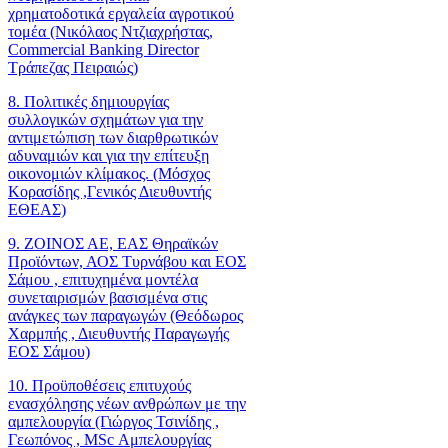
χρηματοδοτικά εργαλεία αγροτικού
τομέα (Νικόλαος Ντζιαχρήστας,
Commercial Banking Director
Τράπεζας Πειραιώς)
8. Πολιτικές δημιουργίας
συλλογικών σχημάτων για την
αντιμετώπιση των διαρθρωτικών
αδυναμιών και για την επίτευξη
οικονομιών κλίμακος. (Μόσχος
Κορασίδης ,Γενικός Διευθυντής
ΕΘΕΑΣ)
9. ΖΟΙΝΟΣ ΑΕ, ΕΑΣ Θηραϊκών
Προϊόντων, ΑΟΣ Τυρνάβου και ΕΟΣ
Σάμου , επιτυχημένα μοντέλα
συνεταιρισμών βασισμένα στις
ανάγκες των παραγωγών (Θεόδωρος
Χαρμπής , Διευθυντής Παραγωγής
ΕΟΣ Σάμου)
10. Προϋποθέσεις επιτυχούς
ενασχόλησης νέων ανθρώπων με την
αμπελουργία (Γιώργος Τσινίδης ,
Γεωπόνος , MSc Αμπελουργίας