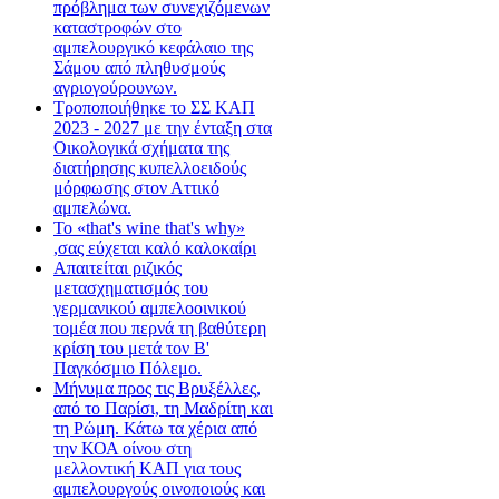
πρόβλημα των συνεχιζόμενων
καταστροφών στο
αμπελουργικό κεφάλαιο της
Σάμου από πληθυσμούς
αγριογούρουνων.
Τροποποιήθηκε το ΣΣ ΚΑΠ
2023 - 2027 με την ένταξη στα
Οικολογικά σχήματα της
διατήρησης κυπελλοειδούς
μόρφωσης στον Αττικό
αμπελώνα.
Το «that's wine that's why»
,σας εύχεται καλό καλοκαίρι
Απαιτείται ριζικός
μετασχηματισμός του
γερμανικού αμπελοοινικού
τομέα που περνά τη βαθύτερη
κρίση του μετά τον Β'
Παγκόσμιο Πόλεμο.
Μήνυμα προς τις Βρυξέλλες,
από το Παρίσι, τη Μαδρίτη και
τη Ρώμη. Κάτω τα χέρια από
την ΚΟΑ οίνου στη
μελλοντική ΚΑΠ για τους
αμπελουργούς οινοποιούς και