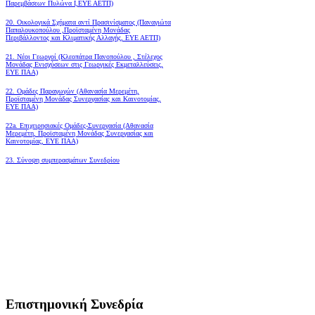
Παρεμβάσεων Πυλώνα Ι,ΕΥΕ ΑΕΤΠ)
20. Οικολογικά Σχήματα αντί Πρασινίσματος (Παναγιώτα
Παπαλουκοπούλου ,Προϊσταμένη Μονάδας
Περιβάλλοντος και Κλιματικής Αλλαγής, ΕΥΕ ΑΕΤΠ)
21. Νέοι Γεωργοί (Κλεοπάτρα Πανοπούλου , Στέλεχος
Μονάδας Ενισχύσεων στις Γεωργικές Εκμεταλλεύσεις,
ΕΥΕ ΠΑΑ)
22. Ομάδες Παραγωγών (Αθανασία Μερεμέτη,
Προϊσταμένη Μονάδας Συνεργασίας και Καινοτομίας,
ΕΥΕ ΠΑΑ)
22a. Επιχειρησιακές Ομάδες-Συνεργασία (Αθανασία
Μερεμέτη, Προϊσταμένη Μονάδας Συνεργασίας και
Καινοτομίας, ΕΥΕ ΠΑΑ)
23. Σύνοψη συμπερασμάτων Συνεδρίου
Επιστημονική Συνεδρία