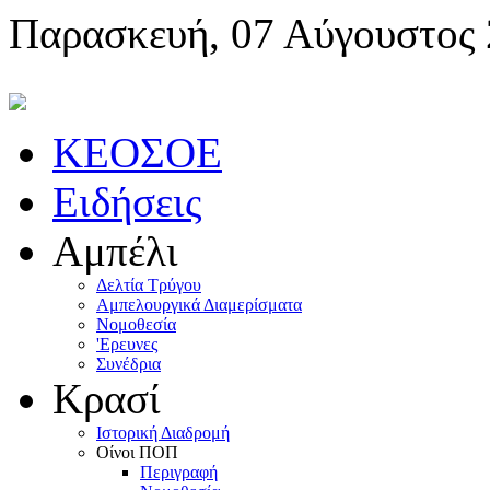
Παρασκευή, 07 Αύγουστος
KEOΣOE
Ειδήσεις
Αμπέλι
Δελτία Τρύγου
Αμπελουργικά Διαμερίσματα
Nομοθεσία
'Eρευνες
Συνέδρια
Κρασί
Iστορική Διαδρομή
Oίνοι ΠOΠ
Περιγραφή