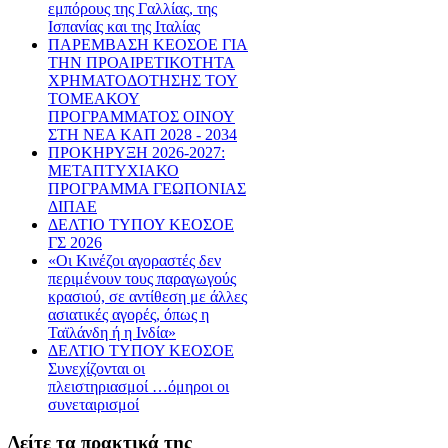
εμπόρους της Γαλλίας, της
Ισπανίας και της Ιταλίας
ΠΑΡΕΜΒΑΣΗ ΚΕΟΣΟΕ ΓΙΑ
ΤΗΝ ΠΡΟΑΙΡΕΤΙΚΟΤΗΤΑ
ΧΡΗΜΑΤΟΔΟΤΗΣΗΣ ΤΟΥ
ΤΟΜΕΑΚΟΥ
ΠΡΟΓΡΑΜΜΑΤΟΣ ΟΙΝΟΥ
ΣΤΗ ΝΕΑ ΚΑΠ 2028 - 2034
ΠΡΟΚΗΡΥΞΗ 2026-2027:
ΜΕΤΑΠΤΥΧΙΑΚΟ
ΠΡΟΓΡΑΜΜΑ ΓΕΩΠΟΝΙΑΣ
ΔΙΠΑΕ
ΔΕΛΤΙΟ ΤΥΠΟΥ ΚΕΟΣΟΕ
ΓΣ 2026
«Οι Κινέζοι αγοραστές δεν
περιμένουν τους παραγωγούς
κρασιού, σε αντίθεση με άλλες
ασιατικές αγορές, όπως η
Ταϊλάνδη ή η Ινδία»
ΔΕΛΤΙΟ ΤΥΠΟΥ ΚΕΟΣΟΕ
Συνεχίζονται οι
πλειστηριασμοί …όμηροι οι
συνεταιρισμοί
Δείτε τα πρακτικά της