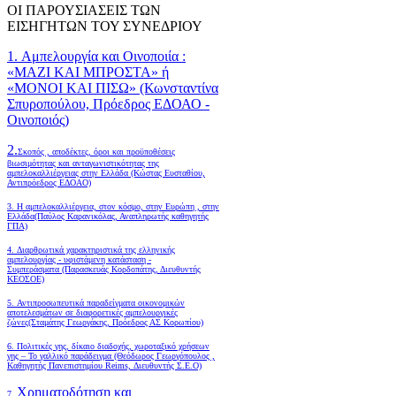
ΟΙ ΠΑΡΟΥΣΙΑΣΕΙΣ ΤΩΝ
ΕΙΣΗΓΗΤΩΝ ΤΟΥ ΣΥΝΕΔΡΙΟΥ
1. Αμπελουργία και Οινοποιία :
«ΜΑΖΙ ΚΑΙ ΜΠΡΟΣΤΑ» ή
«ΜΟΝΟΙ ΚΑΙ ΠΙΣΩ» (Κωνσταντίνα
Σπυροπούλου, Πρόεδρος ΕΔΟΑΟ -
Οινοποιός)
2.
Σκοπός , αποδέκτες, όροι και προϋποθέσεις
βιωσιμότητας και ανταγωνιστικότητας της
αμπελοκαλλιέργειας στην Ελλάδα
(Κώστας Ευσταθίου,
Αντιπρόεδρος ΕΔΟΑΟ)
3. Η αμπελοκαλλιέργεια, στον κόσμο, στην Ευρώπη , στην
Ελλάδα(Παύλος Καρανικόλας, Αναπληρωτής καθηγητής
ΓΠΑ)
4.
Διαρθρωτικά χαρακτηριστικά της ελληνικής
αμπελουργίας - υφιστάμενη κατάσταση -
Συμπεράσματα (Παρασκευάς Κορδοπάτης, Διευθυντής
ΚΕΟΣΟΕ)
5. Αντιπροσωπευτικά παραδείγματα οικονομικών
αποτελεσμάτων σε διαφορετικές αμπελουργικές
ζώνες(Σταμάτης Γεωργάκης, Πρόεδρος ΑΣ Κορωπίου)
6.
Πολιτικές γης, δίκαιο διαδοχής, χωροταξικό χρήσεων
γης – Το γαλλικό παράδειγμα (Θεόδωρος Γεωργόπουλος ,
Καθηγητής Πανεπιστημίου Reims, Διευθυντής Σ.Ε.Ο)
Χρηματοδότηση και
7.