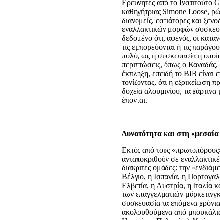
Ερευνητές από το Ινστιτούτο G
καθηγήτριας Simone Loose, ρώ
διανομείς, εστιάτορες και ξεν
εναλλακτικών μορφών συσκευασ
δεδομένο ότι, αφενός, οι καταν
τις εμπορεύονται ή τις παράγου
πολύ, ως η συσκευασία η οποία
περιπτώσεις, όπως ο Καναδάς, 
έκπληξη, επειδή το BIB είναι 
τονίζοντας, ότι η εξοικείωση 
δοχεία αλουμινίου, τα χάρτινα
έπονται.
Δυνατότητα και στη «μεσαία
Εκτός από τους «πρωτοπόρους
ανταποκριθούν σε εναλλακτικέ
διακριτές ομάδες: την «ενδιάμ
Βέλγιο, η Ισπανία, η Πορτογαλ
Ελβετία, η Αυστρία, η Ιταλία 
των επαγγελματιών μάρκετινγκ
συσκευασία τα επόμενα χρόνια:
ακολουθούμενα από μπουκάλια 