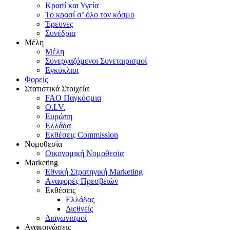
Κρασί και Υγεία
To κρασί σ’ όλο τον κόσμο
Έρευνες
Συνέδρια
Μέλη
Mέλη
Συνεργαζόμενοι Συνεταιρισμοί
Εγκύκλιοι
Φορείς
Στατιστικά Στοιχεία
FAO Παγκόσμια
O.I.V.
Ευρώπη
Ελλάδα
Eκθέσεις Commission
Νομοθεσία
Οικονομική Νομοθεσία
Marketing
Eθνική Στρατηγική Marketing
Aναφορές Πρεσβειών
Eκθέσεις
Eλλάδας
Διεθνείς
Διαγωνισμοί
Ανακοινώσεις