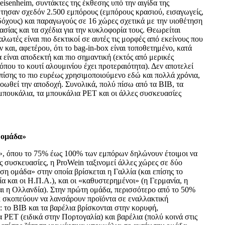
eisenheim, συντάκτες της έκθεσης υπό την αιγίδα της
τησαν σχεδόν 2.500 εμπόρους (εμπόρους κρασιού, εισαγωγείς,
οδόχους) και παραγωγούς σε 16 χώρες σχετικά με την υιοθέτηση
ίας και τα σχέδια για την κυκλοφορία τους. Θεωρείται
αλωτές είναι πιο δεκτικοί σε αυτές τις μορφές από εκείνους που
ν και, αφετέρου, ότι το bag-in-box είναι τοποθετημένο, κατά
 είναι αποδεκτή και πιο σημαντική (εκτός από μερικές
όπου το κουτί αλουμινίου έχει προτεραιότητα). Δεν αποτελεί
επίσης το πιο ευρέως χρησιμοποιούμενο εδώ και πολλά χρόνια,
προωθεί την αποδοχή. Συνολικά, πολύ πίσω από τα BIB, τα
 μπουκάλια, τα μπουκάλια PET και οι άλλες συσκευασίες
 ομάδα»
», όπου το 75% έως 100% των εμπόρων δηλώνουν έτοιμοι να
ς συσκευασίες, η ProWein ταξινομεί άλλες χώρες σε δύο
εση ομάδα» στην οποία βρίσκεται η Γαλλία (και επίσης το
ία και οι Η.Π.Α.), και οι «καθυστερημένοι» (η Γερμανία, η
και η Ολλανδία). Στην πρώτη ομάδα, περισσότερο από το 50%
 σκοπεύουν να λανσάρουν προϊόντα σε εναλλακτική
 το BIB και τα βαρέλια βρίσκονται στην κορυφή,
PET (ειδικά στην Πορτογαλία) και βαρέλια (πολύ κοινά στις