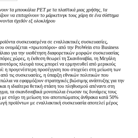
νουν τα μπουκάλια PET με τα πλαστικά μιας χρήσης, τα
ζουν να επιταχύνουν το μάρκετινγκ τους χάρη σε ένα σύστημα
ώνονται σχεδόν εξ ολοκλήρου
ροϊόντα συσκευασμένα σε εναλλακτικές συσκευασίες,
υ ονομάζεται «πρωτοπόροι» από την ProWein στο Business
φάλαιο για την υιοθέτηση διαφορετικών μορφών συσκευασίας
πόρες χώρες, η έκθεση θεωρεί τη Σκανδιναβία, τη Μεγάλη
αινοτόμος πλευρά τους μπορεί να ερμηνευθεί από μερικούς
νοί: η προγενέστερη προσέγγιση που στοχεύει στη μείωση των
από τις συσκευασίες, η ύπαρξη εθνικών πολιτικών που
πώλια να εφαρμόζουν στρατηγικές βιώσιμης ανάπτυξης για την
και η ιδιαίτερα θετική στάση του πληθυσμού απέναντι στη
γμα, τα σκανδιναβικά μονοπώλια ένωσαν τις δυνάμεις τους
ή με στόχο τη μείωση του αποτυπώματος άνθρακα κατά 50%
γωγή προϊόντων με εναλλακτική συσκευασία αποτελεί μέρος