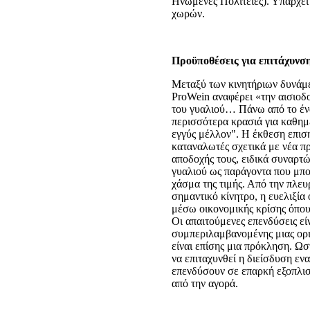
Ηνωμένες Πολιτείες). Υπάρχει 
χωρών.
Προϋποθέσεις για επιτάχυνσ
Μεταξύ των κινητήριων δυνάμ
ProWein αναφέρει «την αισιοδο
του γυαλιού… Πάνω από το ένα
περισσότερα κρασιά για καθημ
εγγύς μέλλον". Η έκθεση επιση
καταναλωτές σχετικά με νέα πρ
αποδοχής τους, ειδικά συναρτώ
γυαλιού ως παράγοντα που μπορ
χάσμα της τιμής. Από την πλευ
σημαντικό κίνητρο, η ευελιξία 
μέσω οικονομικής κρίσης όπου
Οι απαιτούμενες επενδύσεις εί
συμπεριλαμβανομένης μιας ορι
είναι επίσης μια πρόκληση. Ωσ
να επιταχυνθεί η διείσδυση ε
επενδύσουν σε επαρκή εξοπλι
από την αγορά.