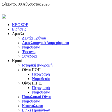
Σάββατο, 08 Αύγουστος 2026
KEOΣOE
Ειδήσεις
Αμπέλι
Δελτία Τρύγου
Αμπελουργικά Διαμερίσματα
Nομοθεσία
'Eρευνες
Συνέδρια
Κρασί
Iστορική Διαδρομή
Oίνοι ΠOΠ
Περιγραφή
Nομοθεσία
Oίνοι Π.Γ.E.
Περιγραφή
Νομοθεσία
Ποικιλιακοί Oίνοι
Nομοθεσία
Κατανάλωση
Links Προιόντων