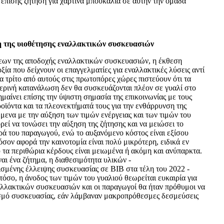
επίσης ζήτηση για χάρτινα μπουκάλια σε αυτήν την ομάδα
η της υιοθέτησης εναλλακτικών συσκευασιών
εων της αποδοχής εναλλακτικών συσκευασιών, η έκθεση
ξία που δείχνουν οι επαγγελματίες για εναλλακτικές λύσεις αντί
 τρίτο από αυτούς στις πρωτοπόρες χώρες πιστεύουν ότι τα
ερινή κατανάλωση δεν θα συσκευάζονται πλέον σε γυαλί στο
μαίνει επίσης την ύψιστη σημασία της επικοινωνίας με τους
οϊόντα και τα πλεονεκτήματά τους για την ενθάρρυνση της
μενα με την αύξηση των τιμών ενέργειας και των τιμών του
εί να τονώσει την αύξηση της ζήτησης και να μειώσει το
ρά του παραγωγού, ενώ το αυξανόμενο κόστος είναι εξίσου
όσον αφορά την καινοτομία είναι πολύ μικρότερη, ειδικά εν
 τα περιθώρια κέρδους είναι μειωμένα ή ακόμη και ανύπαρκτα.
ναι ένα ζήτημα, η διαθεσιμότητα υλικών -
σμένης έλλειψης συσκευασίας σε BIB στα τέλη του 2022 -
τόσο, η άνοδος των τιμών του γυαλιού θεωρείται ευκαιρία για
ναλλακτικών συσκευασιών και οι παραγωγοί θα ήταν πρόθυμοι να
σμό συσκευασίας, εάν λάμβαναν μακροπρόθεσμες δεσμεύσεις