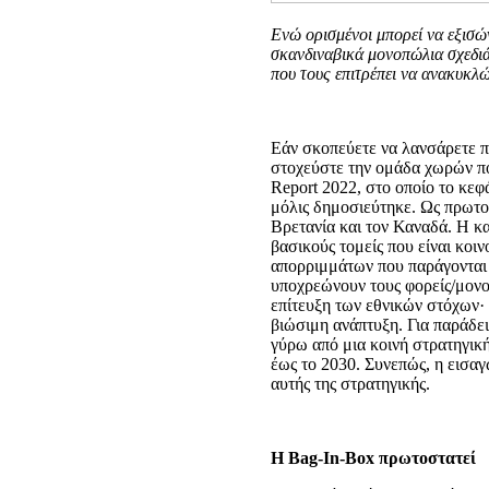
Ενώ ορισμένοι μπορεί να εξισώ
σκανδιναβικά μονοπώλια σχεδιά
που τους επιτρέπει να ανακυκλ
Εάν σκοπεύετε να λανσάρετε π
στοχεύστε την ομάδα χωρών πο
Report 2022, στο οποίο το κε
μόλις δημοσιεύτηκε. Ως πρωτο
Βρετανία και τον Καναδά. Η κ
βασικούς τομείς που είναι κοι
απορριμμάτων που παράγονται 
υποχρεώνουν τους φορείς/μονο
επίτευξη των εθνικών στόχων· 
βιώσιμη ανάπτυξη. Για παράδει
γύρω από μια κοινή στρατηγικ
έως το 2030. Συνεπώς, η εισα
αυτής της στρατηγικής.
Η Bag-In-Box πρωτοστατεί