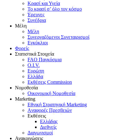
Κρασί και Υγεία
To κρασί σ’ όλο τον κόσμο
Έρευνες
Συνέδρια
Μέλη
Mέλη
Συνεργαζόμενοι Συνεταιρισμοί
Εγκύκλιοι
Φορείς
Στατιστικά Στοιχεία
FAO Παγκόσμια
O.I.V.
Ευρώπη
Ελλάδα
Eκθέσεις Commission
Νομοθεσία
Οικονομική Νομοθεσία
Marketing
Eθνική Στρατηγική Marketing
Aναφορές Πρεσβειών
Eκθέσεις
Eλλάδας
Διεθνείς
Διαγωνισμοί
Ανακοινώσεις