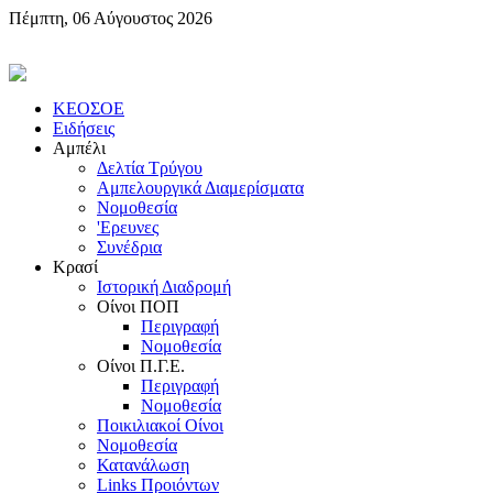
Πέμπτη, 06 Αύγουστος 2026
KEOΣOE
Ειδήσεις
Αμπέλι
Δελτία Τρύγου
Αμπελουργικά Διαμερίσματα
Nομοθεσία
'Eρευνες
Συνέδρια
Κρασί
Iστορική Διαδρομή
Oίνοι ΠOΠ
Περιγραφή
Nομοθεσία
Oίνοι Π.Γ.E.
Περιγραφή
Νομοθεσία
Ποικιλιακοί Oίνοι
Nομοθεσία
Κατανάλωση
Links Προιόντων