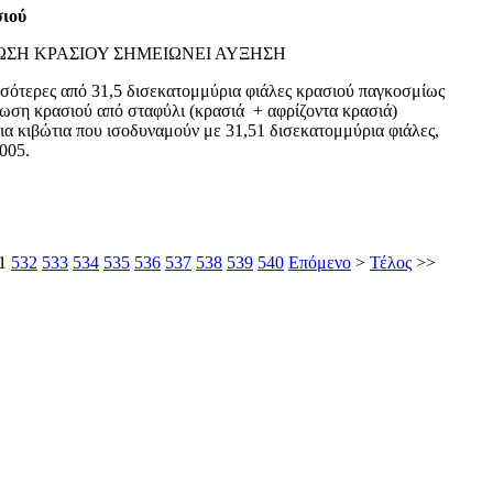
σιού
ΣΗ ΚΡΑΣΙΟΥ ΣΗΜΕΙΩΝΕΙ ΑΥΞΗΣΗ
σότερες από 31,5 δισεκατομμύρια φιάλες κρασιού παγκοσμίως
ωση κρασιού από σταφύλι (κρασιά + αφρίζοντα κρασιά)
ια κιβώτια που ισοδυναμούν με 31,51 δισεκατομμύρια φιάλες,
005.
1
532
533
534
535
536
537
538
539
540
Επόμενο
>
Τέλος
>>