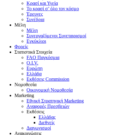
Κρασί και Υγεία
To κρασί σ’ όλο τον κόσμο
Έρευνες
Συνέδρια
Μέλη
Mέλη
Συνεργαζόμενοι Συνεταιρισμοί
Εγκύκλιοι
Φορείς
Στατιστικά Στοιχεία
FAO Παγκόσμια
O.I.V.
Ευρώπη
Ελλάδα
Eκθέσεις Commission
Νομοθεσία
Οικονομική Νομοθεσία
Marketing
Eθνική Στρατηγική Marketing
Aναφορές Πρεσβειών
Eκθέσεις
Eλλάδας
Διεθνείς
Διαγωνισμοί
Ανακοινώσεις