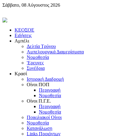
Σάββατο, 08 Αύγουστος 2026
KEOΣOE
Ειδήσεις
Αμπέλι
Δελτία Τρύγου
Αμπελουργικά Διαμερίσματα
Nομοθεσία
'Eρευνες
Συνέδρια
Κρασί
Iστορική Διαδρομή
Oίνοι ΠOΠ
Περιγραφή
Nομοθεσία
Oίνοι Π.Γ.E.
Περιγραφή
Νομοθεσία
Ποικιλιακοί Oίνοι
Nομοθεσία
Κατανάλωση
Links Προιόντων