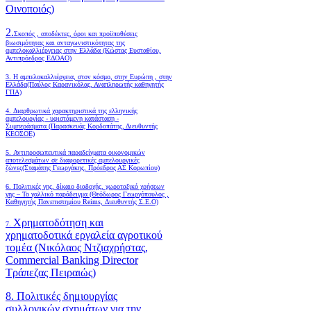
Οινοποιός)
2.
Σκοπός , αποδέκτες, όροι και προϋποθέσεις
βιωσιμότητας και ανταγωνιστικότητας της
αμπελοκαλλιέργειας στην Ελλάδα
(Κώστας Ευσταθίου,
Αντιπρόεδρος ΕΔΟΑΟ)
3. Η αμπελοκαλλιέργεια, στον κόσμο, στην Ευρώπη , στην
Ελλάδα(Παύλος Καρανικόλας, Αναπληρωτής καθηγητής
ΓΠΑ)
4.
Διαρθρωτικά χαρακτηριστικά της ελληνικής
αμπελουργίας - υφιστάμενη κατάσταση -
Συμπεράσματα (Παρασκευάς Κορδοπάτης, Διευθυντής
ΚΕΟΣΟΕ)
5. Αντιπροσωπευτικά παραδείγματα οικονομικών
αποτελεσμάτων σε διαφορετικές αμπελουργικές
ζώνες(Σταμάτης Γεωργάκης, Πρόεδρος ΑΣ Κορωπίου)
6.
Πολιτικές γης, δίκαιο διαδοχής, χωροταξικό χρήσεων
γης – Το γαλλικό παράδειγμα (Θεόδωρος Γεωργόπουλος ,
Καθηγητής Πανεπιστημίου Reims, Διευθυντής Σ.Ε.Ο)
Χρηματοδότηση και
7.
χρηματοδοτικά εργαλεία αγροτικού
τομέα (Νικόλαος Ντζιαχρήστας,
Commercial Banking Director
Τράπεζας Πειραιώς)
8. Πολιτικές δημιουργίας
συλλογικών σχημάτων για την