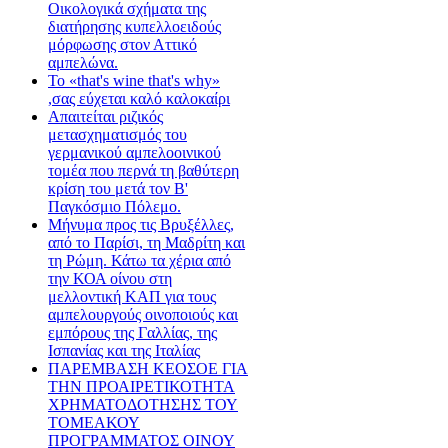
Οικολογικά σχήματα της
διατήρησης κυπελλοειδούς
μόρφωσης στον Αττικό
αμπελώνα.
Το «that's wine that's why»
,σας εύχεται καλό καλοκαίρι
Απαιτείται ριζικός
μετασχηματισμός του
γερμανικού αμπελοοινικού
τομέα που περνά τη βαθύτερη
κρίση του μετά τον Β'
Παγκόσμιο Πόλεμο.
Μήνυμα προς τις Βρυξέλλες,
από το Παρίσι, τη Μαδρίτη και
τη Ρώμη. Κάτω τα χέρια από
την ΚΟΑ οίνου στη
μελλοντική ΚΑΠ για τους
αμπελουργούς οινοποιούς και
εμπόρους της Γαλλίας, της
Ισπανίας και της Ιταλίας
ΠΑΡΕΜΒΑΣΗ ΚΕΟΣΟΕ ΓΙΑ
ΤΗΝ ΠΡΟΑΙΡΕΤΙΚΟΤΗΤΑ
ΧΡΗΜΑΤΟΔΟΤΗΣΗΣ ΤΟΥ
ΤΟΜΕΑΚΟΥ
ΠΡΟΓΡΑΜΜΑΤΟΣ ΟΙΝΟΥ