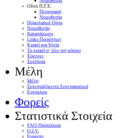
Nομοθεσία
Oίνοι Π.Γ.E.
Περιγραφή
Νομοθεσία
Ποικιλιακοί Oίνοι
Nομοθεσία
Κατανάλωση
Links Προιόντων
Κρασί και Υγεία
To κρασί σ’ όλο τον κόσμο
Έρευνες
Συνέδρια
Μέλη
Mέλη
Συνεργαζόμενοι Συνεταιρισμοί
Εγκύκλιοι
Φορείς
Στατιστικά Στοιχεία
FAO Παγκόσμια
O.I.V.
Ευρώπη