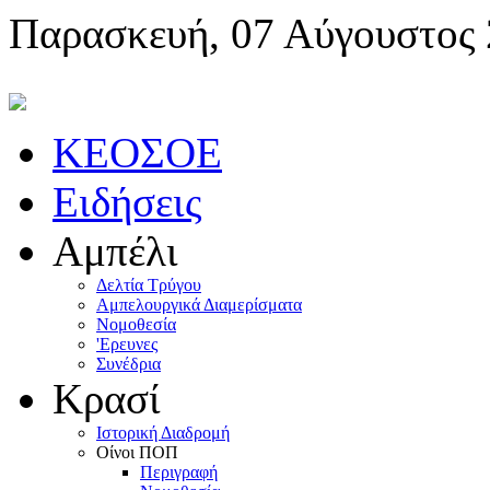
Παρασκευή, 07 Αύγουστος
KEOΣOE
Ειδήσεις
Αμπέλι
Δελτία Τρύγου
Αμπελουργικά Διαμερίσματα
Nομοθεσία
'Eρευνες
Συνέδρια
Κρασί
Iστορική Διαδρομή
Oίνοι ΠOΠ
Περιγραφή