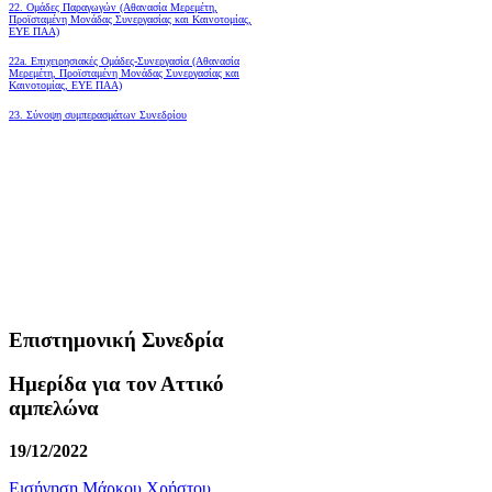
22. Ομάδες Παραγωγών (Αθανασία Μερεμέτη,
Προϊσταμένη Μονάδας Συνεργασίας και Καινοτομίας,
ΕΥΕ ΠΑΑ)
22a. Επιχειρησιακές Ομάδες-Συνεργασία (Αθανασία
Μερεμέτη, Προϊσταμένη Μονάδας Συνεργασίας και
Καινοτομίας, ΕΥΕ ΠΑΑ)
23. Σύνοψη συμπερασμάτων Συνεδρίου
Επιστημονική Συνεδρία
Ημερίδα για τον Αττικό
αμπελώνα
19/12/2022
Εισήγηση Μάρκου Χρήστου,