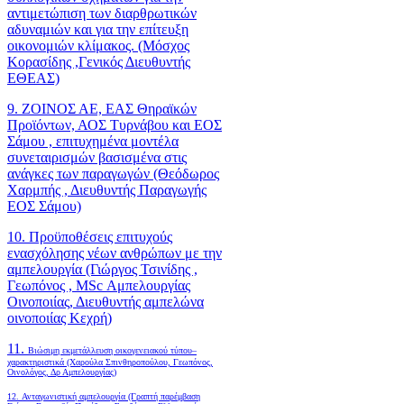
αντιμετώπιση των διαρθρωτικών
αδυναμιών και για την επίτευξη
οικονομιών κλίμακος. (Μόσχος
Κορασίδης ,Γενικός Διευθυντής
ΕΘΕΑΣ)
9. ΖΟΙΝΟΣ ΑΕ, ΕΑΣ Θηραϊκών
Προϊόντων, ΑΟΣ Τυρνάβου και ΕΟΣ
Σάμου , επιτυχημένα μοντέλα
συνεταιρισμών βασισμένα στις
ανάγκες των παραγωγών (Θεόδωρος
Χαρμπής , Διευθυντής Παραγωγής
ΕΟΣ Σάμου)
10. Προϋποθέσεις επιτυχούς
ενασχόλησης νέων ανθρώπων με την
αμπελουργία (Γιώργος Τσινίδης ,
Γεωπόνος , MSc Αμπελουργίας
Οινοποιίας, Διευθυντής αμπελώνα
οινοποιίας Κεχρή)
11.
Βιώσιμη εκμετάλλευση οικογενειακού τύπου–
χαρακτηριστικά (Χαρούλα Σπινθηροπούλου, Γεωπόνος,
Οινολόγος, Δρ Αμπελουργίας)
12. Ανταγωνιστική αμπελουργία (Γραπτή παρέμβαση