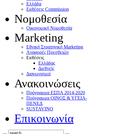
Ελλάδα
Eκθέσεις Commission
Νομοθεσία
Οικονομική Νομοθεσία
Marketing
Eθνική Στρατηγική Marketing
Aναφορές Πρεσβειών
Eκθέσεις
Eλλάδας
Διεθνείς
Διαγωνισμοί
Ανακοινώσεις
Πρόγραμμα ΕΣΠΑ 2014-2020
Πρόγραμμα ΟΙΝΟΣ & ΥΓΕΙΑ-
ΠΕΝΕΔ
SUSTAVINO
Επικοινωνία