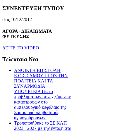
ΣΥΝΕΝΤΕΥΞΗ ΤΥΠΟΥ
στις 10/12/2012
ΑΓΟΡΑ - ΔΙΚΑΙΩΜΑΤΑ
ΦΥΤΕΥΣΗΣ
ΔEITE TO VIDEO
Tελευταία Nέα
ΑΝΟΙΚΤΗ ΕΠΙΣΤΟΛΗ
Ε.Ο.Σ ΣΑΜΟΥ ΠΡΟΣ ΤΗΝ
ΠΟΛΙΤΕΙΑ ΚΑΙ ΤΑ
ΣΥΝΑΡΜΟΔΙΑ
ΥΠΟΥΡΓΕΙΑ Για το
πρόβλημα των συνεχιζόμενων
καταστροφών στο
αμπελουργικό κεφάλαιο της
Σάμου από πληθυσμούς
αγριογούρουνων.
Τροποποιήθηκε το ΣΣ ΚΑΠ
2023 - 2027 με την ένταξη στα