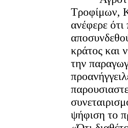
Τροφίμων, 
ανέφερε ότι 
αποσυνδεθού
κράτος και 
την παραγωγ
προανήγγειλε
παρουσιαστε
συνεταιρισμο
ψήφιση το π
«Ότι διαθέτε