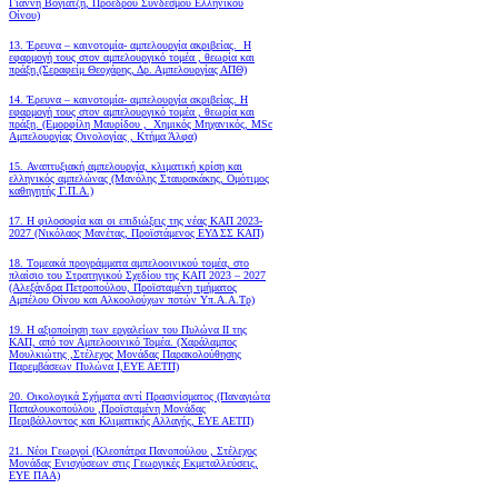
Γιάννη Βογιατζή, Προέδρου Συνδέσμου Ελληνικού
Οίνου)
13. Έρευνα – καινοτομία- αμπελουργία ακριβείας. Η
εφαρμογή τους στον αμπελουργικό τομέα , θεωρία και
πράξη.(Σεραφείμ Θεοχάρης, Δρ. Αμπελουργίας ΑΠΘ)
14. Έρευνα – καινοτομία- αμπελουργία ακριβείας. Η
εφαρμογή τους στον αμπελουργικό τομέα , θεωρία και
πράξη. (Εμορφίλη Μαυρίδου , Χημικός Μηχανικός, MSc
Αμπελουργίας Οινολογίας , Κτήμα Άλφα)
15. Αναπτυξιακή αμπελουργία, κλιματική κρίση και
ελληνικός αμπελώνας (Μανόλης Σταυρακάκης, Ομότιμος
καθηγητής Γ.Π.Α.)
17. Η φιλοσοφία και οι επιδιώξεις της νέας ΚΑΠ 2023-
2027 (Νικόλαος Μανέτας, Προϊστάμενος ΕΥΔ ΣΣ ΚΑΠ)
18. Tομεακά προγράμματα αμπελοοινικού τομέα, στο
πλαίσιο του Στρατηγικού Σχεδίου της ΚΑΠ 2023 – 2027
(Αλεξάνδρα Πετροπούλου, Προϊσταμένη τμήματος
Αμπέλου Οίνου και Αλκοολούχων ποτών Υπ.Α.Α.Τρ)
19.
Η αξιοποίηση των εργαλείων του Πυλώνα ΙΙ της
ΚΑΠ, από τον Αμπελοοινικό Τομέα.
(Χαράλαμπος
Μουλκιώτης ,Στέλεχος Μονάδας Παρακολούθησης
Παρεμβάσεων Πυλώνα Ι,ΕΥΕ ΑΕΤΠ)
20. Οικολογικά Σχήματα αντί Πρασινίσματος (Παναγιώτα
Παπαλουκοπούλου ,Προϊσταμένη Μονάδας
Περιβάλλοντος και Κλιματικής Αλλαγής, ΕΥΕ ΑΕΤΠ)
21. Νέοι Γεωργοί (Κλεοπάτρα Πανοπούλου , Στέλεχος
Μονάδας Ενισχύσεων στις Γεωργικές Εκμεταλλεύσεις,
ΕΥΕ ΠΑΑ)