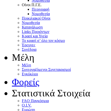
Nομοθεσία
Oίνοι Π.Γ.E.
Περιγραφή
Νομοθεσία
Ποικιλιακοί Oίνοι
Nομοθεσία
Κατανάλωση
Links Προιόντων
Κρασί και Υγεία
To κρασί σ’ όλο τον κόσμο
Έρευνες
Συνέδρια
Μέλη
Mέλη
Συνεργαζόμενοι Συνεταιρισμοί
Εγκύκλιοι
Φορείς
Στατιστικά Στοιχεία
FAO Παγκόσμια
O.I.V.
Ευρώπη