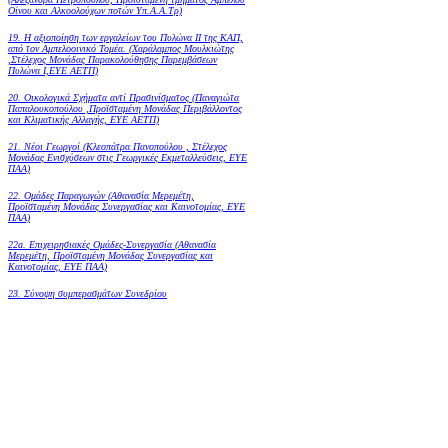
Οίνου και Αλκοολούχων ποτών Υπ.Α.Α.Τρ)
19.
Η αξιοποίηση των εργαλείων του Πυλώνα ΙΙ της ΚΑΠ,
από τον Αμπελοοινικό Τομέα.
(Χαράλαμπος Μουλκιώτης
,Στέλεχος Μονάδας Παρακολούθησης Παρεμβάσεων
Πυλώνα Ι,ΕΥΕ ΑΕΤΠ)
20. Οικολογικά Σχήματα αντί Πρασινίσματος (Παναγιώτα
Παπαλουκοπούλου ,Προϊσταμένη Μονάδας Περιβάλλοντος
και Κλιματικής Αλλαγής, ΕΥΕ ΑΕΤΠ)
21. Νέοι Γεωργοί (Κλεοπάτρα Πανοπούλου , Στέλεχος
Μονάδας Ενισχύσεων στις Γεωργικές Εκμεταλλεύσεις, ΕΥΕ
ΠΑΑ)
22. Ομάδες Παραγωγών (Αθανασία Μερεμέτη,
Προϊσταμένη Μονάδας Συνεργασίας και Καινοτομίας, ΕΥΕ
ΠΑΑ)
22a. Επιχειρησιακές Ομάδες-Συνεργασία (Αθανασία
Μερεμέτη, Προϊσταμένη Μονάδας Συνεργασίας και
Καινοτομίας, ΕΥΕ ΠΑΑ)
23. Σύνοψη συμπερασμάτων Συνεδρίου