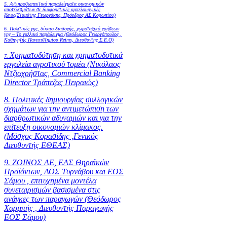
5. Αντιπροσωπευτικά παραδείγματα οικονομικών
αποτελεσμάτων σε διαφορετικές αμπελουργικές
ζώνες(Σταμάτης Γεωργάκης, Πρόεδρος ΑΣ Κορωπίου)
6.
Πολιτικές γης, δίκαιο διαδοχής, χωροταξικό χρήσεων
γης – Το γαλλικό παράδειγμα (Θεόδωρος Γεωργόπουλος ,
Καθηγητής Πανεπιστημίου Reims, Διευθυντής Σ.Ε.Ο)
Χρηματοδότηση και χρηματοδοτικά
7.
εργαλεία αγροτικού τομέα (Νικόλαος
Ντζιαχρήστας, Commercial Banking
Director Τράπεζας Πειραιώς)
8. Πολιτικές δημιουργίας συλλογικών
σχημάτων για την αντιμετώπιση των
διαρθρωτικών αδυναμιών και για την
επίτευξη οικονομιών κλίμακος.
(Μόσχος Κορασίδης ,Γενικός
Διευθυντής ΕΘΕΑΣ)
9. ΖΟΙΝΟΣ ΑΕ, ΕΑΣ Θηραϊκών
Προϊόντων, ΑΟΣ Τυρνάβου και ΕΟΣ
Σάμου , επιτυχημένα μοντέλα
συνεταιρισμών βασισμένα στις
ανάγκες των παραγωγών (Θεόδωρος
Χαρμπής , Διευθυντής Παραγωγής
ΕΟΣ Σάμου)