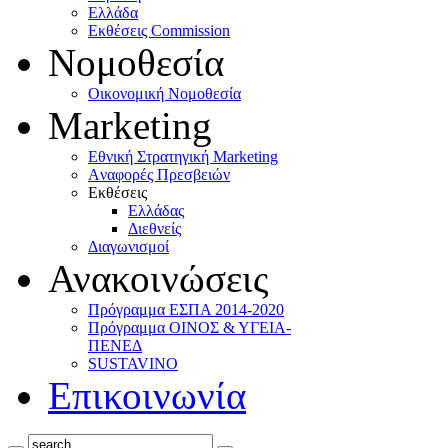
Ελλάδα
Eκθέσεις Commission
Νομοθεσία
Οικονομική Νομοθεσία
Marketing
Eθνική Στρατηγική Marketing
Aναφορές Πρεσβειών
Eκθέσεις
Eλλάδας
Διεθνείς
Διαγωνισμοί
Ανακοινώσεις
Πρόγραμμα ΕΣΠΑ 2014-2020
Πρόγραμμα ΟΙΝΟΣ & ΥΓΕΙΑ-
ΠΕΝΕΔ
SUSTAVINO
Επικοινωνία