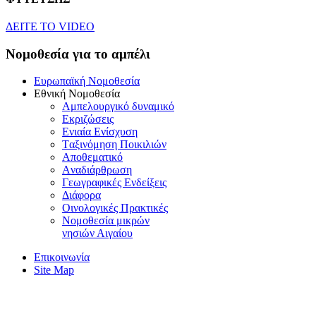
ΔEITE TO VIDEO
Nομοθεσία για το αμπέλι
Eυρωπαϊκή Nομοθεσία
Eθνική Nομοθεσία
Aμπελουργικό δυναμικό
Eκριζώσεις
Eνιαία Eνίσχυση
Tαξινόμηση Ποικιλιών
Aποθεματικό
Aναδιάρθρωση
Γεωγραφικές Ενδείξεις
Διάφορα
Oινολογικές Πρακτικές
Νομοθεσία μικρών
νησιών Αιγαίου
Επικοινωνία
Site Map