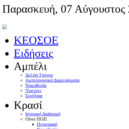
Παρασκευή, 07 Αύγουστος
KEOΣOE
Ειδήσεις
Αμπέλι
Δελτία Τρύγου
Αμπελουργικά Διαμερίσματα
Nομοθεσία
'Eρευνες
Συνέδρια
Κρασί
Iστορική Διαδρομή
Oίνοι ΠOΠ
Περιγραφή