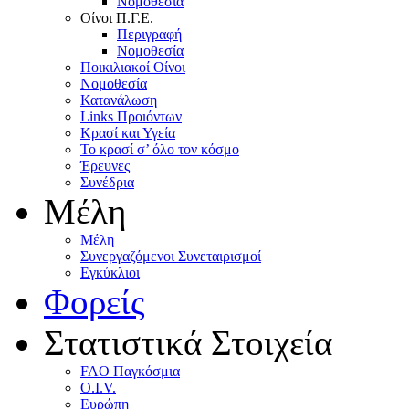
Nομοθεσία
Oίνοι Π.Γ.E.
Περιγραφή
Νομοθεσία
Ποικιλιακοί Oίνοι
Nομοθεσία
Κατανάλωση
Links Προιόντων
Κρασί και Υγεία
To κρασί σ’ όλο τον κόσμο
Έρευνες
Συνέδρια
Μέλη
Mέλη
Συνεργαζόμενοι Συνεταιρισμοί
Εγκύκλιοι
Φορείς
Στατιστικά Στοιχεία
FAO Παγκόσμια
O.I.V.
Ευρώπη