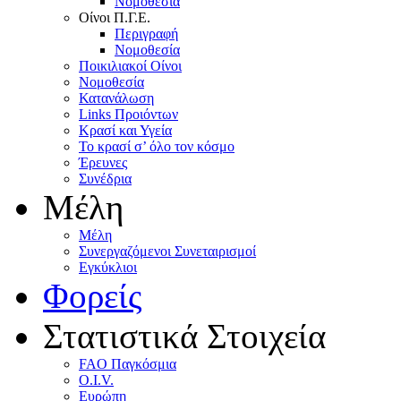
Nομοθεσία
Oίνοι Π.Γ.E.
Περιγραφή
Νομοθεσία
Ποικιλιακοί Oίνοι
Nομοθεσία
Κατανάλωση
Links Προιόντων
Κρασί και Υγεία
To κρασί σ’ όλο τον κόσμο
Έρευνες
Συνέδρια
Μέλη
Mέλη
Συνεργαζόμενοι Συνεταιρισμοί
Εγκύκλιοι
Φορείς
Στατιστικά Στοιχεία
FAO Παγκόσμια
O.I.V.
Ευρώπη