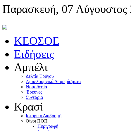
Παρασκευή, 07 Αύγουστος
KEOΣOE
Ειδήσεις
Αμπέλι
Δελτία Τρύγου
Αμπελουργικά Διαμερίσματα
Nομοθεσία
'Eρευνες
Συνέδρια
Κρασί
Iστορική Διαδρομή
Oίνοι ΠOΠ
Περιγραφή