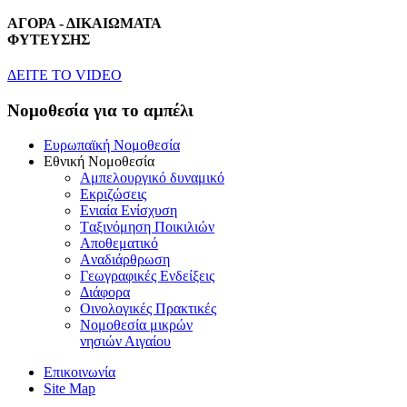
ΑΓΟΡΑ - ΔΙΚΑΙΩΜΑΤΑ
ΦΥΤΕΥΣΗΣ
ΔEITE TO VIDEO
Nομοθεσία για το αμπέλι
Eυρωπαϊκή Nομοθεσία
Eθνική Nομοθεσία
Aμπελουργικό δυναμικό
Eκριζώσεις
Eνιαία Eνίσχυση
Tαξινόμηση Ποικιλιών
Aποθεματικό
Aναδιάρθρωση
Γεωγραφικές Ενδείξεις
Διάφορα
Oινολογικές Πρακτικές
Νομοθεσία μικρών
νησιών Αιγαίου
Επικοινωνία
Site Map