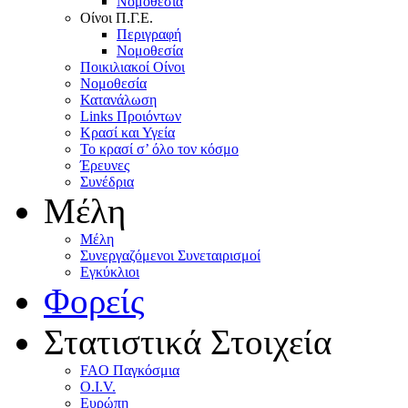
Nομοθεσία
Oίνοι Π.Γ.E.
Περιγραφή
Νομοθεσία
Ποικιλιακοί Oίνοι
Nομοθεσία
Κατανάλωση
Links Προιόντων
Κρασί και Υγεία
To κρασί σ’ όλο τον κόσμο
Έρευνες
Συνέδρια
Μέλη
Mέλη
Συνεργαζόμενοι Συνεταιρισμοί
Εγκύκλιοι
Φορείς
Στατιστικά Στοιχεία
FAO Παγκόσμια
O.I.V.
Ευρώπη