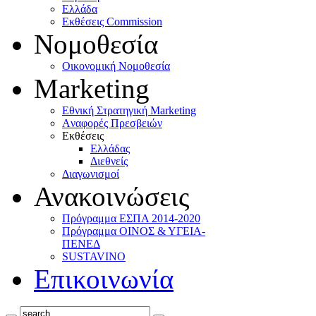
Ελλάδα
Eκθέσεις Commission
Νομοθεσία
Οικονομική Νομοθεσία
Marketing
Eθνική Στρατηγική Marketing
Aναφορές Πρεσβειών
Eκθέσεις
Eλλάδας
Διεθνείς
Διαγωνισμοί
Ανακοινώσεις
Πρόγραμμα ΕΣΠΑ 2014-2020
Πρόγραμμα ΟΙΝΟΣ & ΥΓΕΙΑ-
ΠΕΝΕΔ
SUSTAVINO
Επικοινωνία