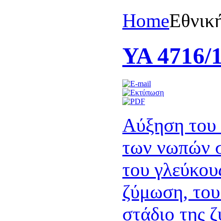
Home
Eθνικ
ΥΑ 4716/1
Αύξηση του 
των νωπών σ
του γλεύκου
ζύμωση, του
στάδιο της ζ