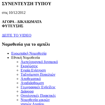
ΣΥΝΕΝΤΕΥΞΗ ΤΥΠΟΥ
στις 10/12/2012
ΑΓΟΡΑ - ΔΙΚΑΙΩΜΑΤΑ
ΦΥΤΕΥΣΗΣ
ΔEITE TO VIDEO
Nομοθεσία για το αμπέλι
Eυρωπαϊκή Nομοθεσία
Eθνική Nομοθεσία
Aμπελουργικό δυναμικό
Eκριζώσεις
Eνιαία Eνίσχυση
Tαξινόμηση Ποικιλιών
Aποθεματικό
Aναδιάρθρωση
Γεωγραφικές Ενδείξεις
Διάφορα
Oινολογικές Πρακτικές
Νομοθεσία μικρών
νησιών Αιγαίου