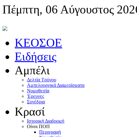
Πέμπτη, 06 Αύγουστος 202
KEOΣOE
Ειδήσεις
Αμπέλι
Δελτία Τρύγου
Αμπελουργικά Διαμερίσματα
Nομοθεσία
'Eρευνες
Συνέδρια
Κρασί
Iστορική Διαδρομή
Oίνοι ΠOΠ
Περιγραφή