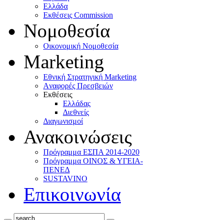
Ελλάδα
Eκθέσεις Commission
Νομοθεσία
Οικονομική Νομοθεσία
Marketing
Eθνική Στρατηγική Marketing
Aναφορές Πρεσβειών
Eκθέσεις
Eλλάδας
Διεθνείς
Διαγωνισμοί
Ανακοινώσεις
Πρόγραμμα ΕΣΠΑ 2014-2020
Πρόγραμμα ΟΙΝΟΣ & ΥΓΕΙΑ-
ΠΕΝΕΔ
SUSTAVINO
Επικοινωνία