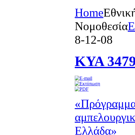
Home
Eθνικ
Nομοθεσία
E
8-12-08
ΚΥΑ 3479
«Πρόγραμμα
αμπελουργι
Eλλάδα»