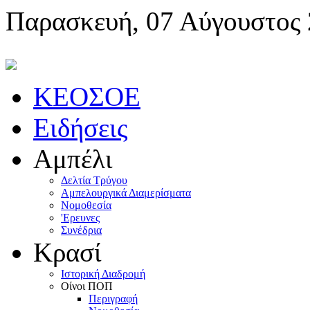
Παρασκευή, 07 Αύγουστος
KEOΣOE
Ειδήσεις
Αμπέλι
Δελτία Τρύγου
Αμπελουργικά Διαμερίσματα
Nομοθεσία
'Eρευνες
Συνέδρια
Κρασί
Iστορική Διαδρομή
Oίνοι ΠOΠ
Περιγραφή