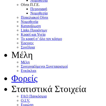
Nομοθεσία
Oίνοι Π.Γ.E.
Περιγραφή
Νομοθεσία
Ποικιλιακοί Oίνοι
Nομοθεσία
Κατανάλωση
Links Προιόντων
Κρασί και Υγεία
To κρασί σ’ όλο τον κόσμο
Έρευνες
Συνέδρια
Μέλη
Mέλη
Συνεργαζόμενοι Συνεταιρισμοί
Εγκύκλιοι
Φορείς
Στατιστικά Στοιχεία
FAO Παγκόσμια
O.I.V.
Ευρώπη