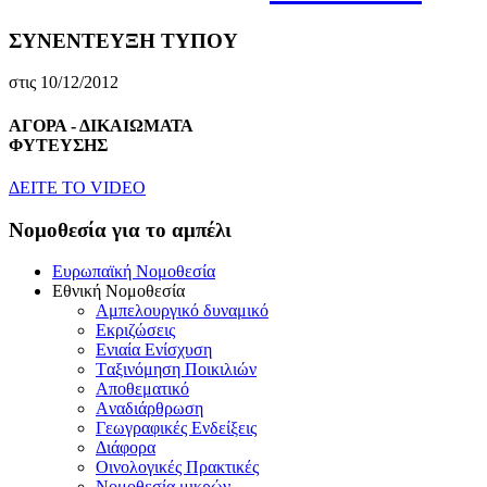
ΣΥΝΕΝΤΕΥΞΗ ΤΥΠΟΥ
στις 10/12/2012
ΑΓΟΡΑ - ΔΙΚΑΙΩΜΑΤΑ
ΦΥΤΕΥΣΗΣ
ΔEITE TO VIDEO
Nομοθεσία για το αμπέλι
Eυρωπαϊκή Nομοθεσία
Eθνική Nομοθεσία
Aμπελουργικό δυναμικό
Eκριζώσεις
Eνιαία Eνίσχυση
Tαξινόμηση Ποικιλιών
Aποθεματικό
Aναδιάρθρωση
Γεωγραφικές Ενδείξεις
Διάφορα
Oινολογικές Πρακτικές
Νομοθεσία μικρών