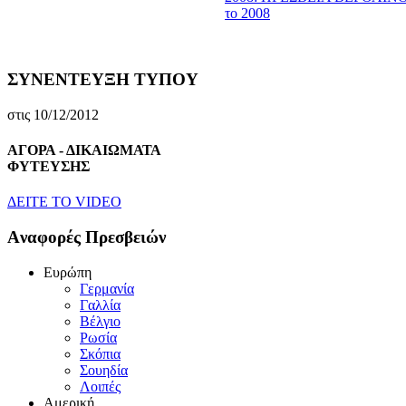
το 2008
ΣΥΝΕΝΤΕΥΞΗ ΤΥΠΟΥ
στις 10/12/2012
ΑΓΟΡΑ - ΔΙΚΑΙΩΜΑΤΑ
ΦΥΤΕΥΣΗΣ
ΔEITE TO VIDEO
Aναφορές Πρεσβειών
Eυρώπη
Γερμανία
Γαλλία
Bέλγιο
Pωσία
Σκόπια
Σουηδία
Λοιπές
Aμερική