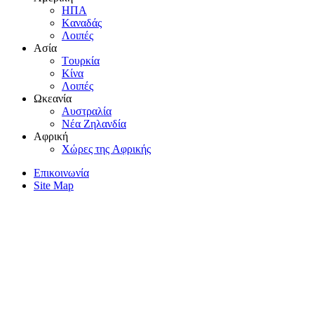
HΠA
Kαναδάς
Λοιπές
Aσία
Tουρκία
Kίνα
Λοιπές
Ωκεανία
Aυστραλία
Nέα Zηλανδία
Aφρική
Xώρες της Aφρικής
Επικοινωνία
Site Map