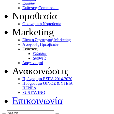
Ελλάδα
Eκθέσεις Commission
Νομοθεσία
Οικονομική Νομοθεσία
Marketing
Eθνική Στρατηγική Marketing
Aναφορές Πρεσβειών
Eκθέσεις
Eλλάδας
Διεθνείς
Διαγωνισμοί
Ανακοινώσεις
Πρόγραμμα ΕΣΠΑ 2014-2020
Πρόγραμμα ΟΙΝΟΣ & ΥΓΕΙΑ-
ΠΕΝΕΔ
SUSTAVINO
Επικοινωνία