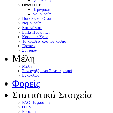
Nομοθεσία
Oίνοι Π.Γ.E.
Περιγραφή
Νομοθεσία
Ποικιλιακοί Oίνοι
Nομοθεσία
Κατανάλωση
Links Προιόντων
Κρασί και Υγεία
To κρασί σ’ όλο τον κόσμο
Έρευνες
Συνέδρια
Μέλη
Mέλη
Συνεργαζόμενοι Συνεταιρισμοί
Εγκύκλιοι
Φορείς
Στατιστικά Στοιχεία
FAO Παγκόσμια
O.I.V.
Ευρώπη