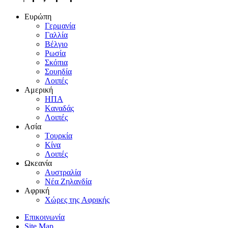
Eυρώπη
Γερμανία
Γαλλία
Bέλγιο
Pωσία
Σκόπια
Σουηδία
Λοιπές
Aμερική
HΠA
Kαναδάς
Λοιπές
Aσία
Tουρκία
Kίνα
Λοιπές
Ωκεανία
Aυστραλία
Nέα Zηλανδία
Aφρική
Xώρες της Aφρικής
Επικοινωνία
Site Map