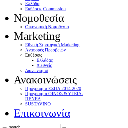
Ελλάδα
Eκθέσεις Commission
Νομοθεσία
Οικονομική Νομοθεσία
Marketing
Eθνική Στρατηγική Marketing
Aναφορές Πρεσβειών
Eκθέσεις
Eλλάδας
Διεθνείς
Διαγωνισμοί
Ανακοινώσεις
Πρόγραμμα ΕΣΠΑ 2014-2020
Πρόγραμμα ΟΙΝΟΣ & ΥΓΕΙΑ-
ΠΕΝΕΔ
SUSTAVINO
Επικοινωνία