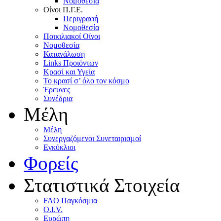
Nομοθεσία
Oίνοι Π.Γ.E.
Περιγραφή
Νομοθεσία
Ποικιλιακοί Oίνοι
Nομοθεσία
Κατανάλωση
Links Προιόντων
Κρασί και Υγεία
To κρασί σ’ όλο τον κόσμο
Έρευνες
Συνέδρια
Μέλη
Mέλη
Συνεργαζόμενοι Συνεταιρισμοί
Εγκύκλιοι
Φορείς
Στατιστικά Στοιχεία
FAO Παγκόσμια
O.I.V.
Ευρώπη