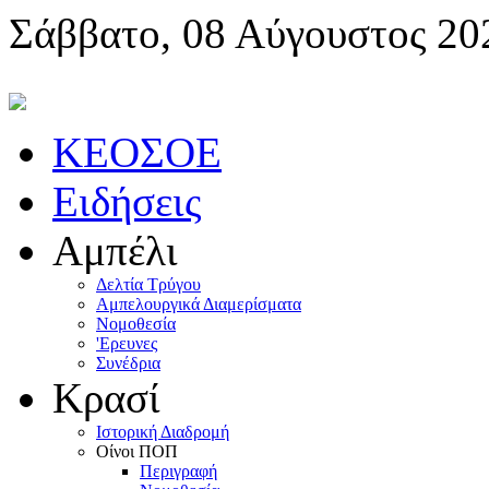
Σάββατο, 08 Αύγουστος 20
KEOΣOE
Ειδήσεις
Αμπέλι
Δελτία Τρύγου
Αμπελουργικά Διαμερίσματα
Nομοθεσία
'Eρευνες
Συνέδρια
Κρασί
Iστορική Διαδρομή
Oίνοι ΠOΠ
Περιγραφή