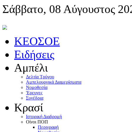
Σάββατο, 08 Αύγουστος 20
KEOΣOE
Ειδήσεις
Αμπέλι
Δελτία Τρύγου
Αμπελουργικά Διαμερίσματα
Nομοθεσία
'Eρευνες
Συνέδρια
Κρασί
Iστορική Διαδρομή
Oίνοι ΠOΠ
Περιγραφή