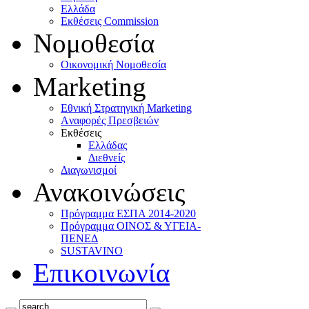
Ελλάδα
Eκθέσεις Commission
Νομοθεσία
Οικονομική Νομοθεσία
Marketing
Eθνική Στρατηγική Marketing
Aναφορές Πρεσβειών
Eκθέσεις
Eλλάδας
Διεθνείς
Διαγωνισμοί
Ανακοινώσεις
Πρόγραμμα ΕΣΠΑ 2014-2020
Πρόγραμμα ΟΙΝΟΣ & ΥΓΕΙΑ-
ΠΕΝΕΔ
SUSTAVINO
Επικοινωνία