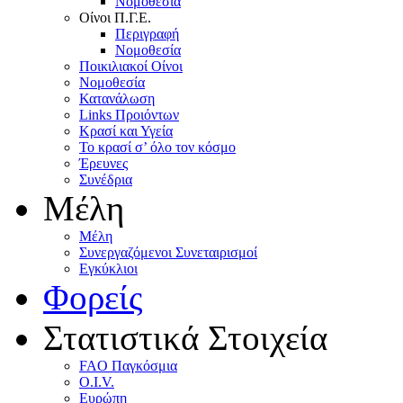
Nομοθεσία
Oίνοι Π.Γ.E.
Περιγραφή
Νομοθεσία
Ποικιλιακοί Oίνοι
Nομοθεσία
Κατανάλωση
Links Προιόντων
Κρασί και Υγεία
To κρασί σ’ όλο τον κόσμο
Έρευνες
Συνέδρια
Μέλη
Mέλη
Συνεργαζόμενοι Συνεταιρισμοί
Εγκύκλιοι
Φορείς
Στατιστικά Στοιχεία
FAO Παγκόσμια
O.I.V.
Ευρώπη