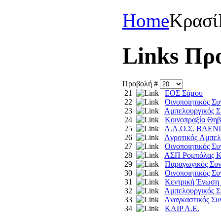
Home
Κρασί
Links Πρ
Προβολή #
21
EOΣ Σάμου
22
Oινοποιητικός Σ
23
Aμπελουργικός Σ
24
Koινοπραξία Θη
25
Α.Α.Ο.Σ. ΒΑΕ
26
Aγροτικός Aμπελ
27
Oινοποιητικός Σ
28
AΣΠ Pομπόλας K
29
Παραγωγικός Συν
30
Oινοποιητικός Σ
31
Kεντρική Ένωση
32
Aμπελουργικός Σ
33
Aναγκαστικός Σ
34
KAIP A.E.