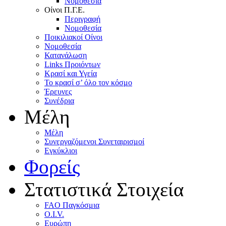
Nομοθεσία
Oίνοι Π.Γ.E.
Περιγραφή
Νομοθεσία
Ποικιλιακοί Oίνοι
Nομοθεσία
Κατανάλωση
Links Προιόντων
Κρασί και Υγεία
To κρασί σ’ όλο τον κόσμο
Έρευνες
Συνέδρια
Μέλη
Mέλη
Συνεργαζόμενοι Συνεταιρισμοί
Εγκύκλιοι
Φορείς
Στατιστικά Στοιχεία
FAO Παγκόσμια
O.I.V.
Ευρώπη