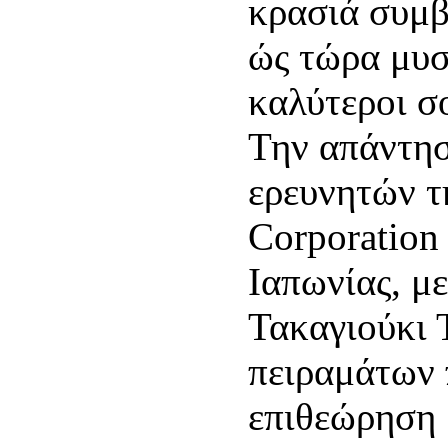
κρασιά συμβ
ώς τώρα μυσ
καλύτεροι σ
Την απάντη
ερευνητών τ
Corporation
Ιαπωνίας, μ
Τακαγιούκι 
πειραμάτων 
επιθεώρηση «