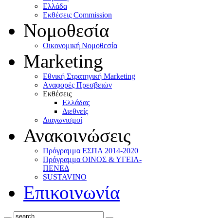
Ελλάδα
Eκθέσεις Commission
Νομοθεσία
Οικονομική Νομοθεσία
Marketing
Eθνική Στρατηγική Marketing
Aναφορές Πρεσβειών
Eκθέσεις
Eλλάδας
Διεθνείς
Διαγωνισμοί
Ανακοινώσεις
Πρόγραμμα ΕΣΠΑ 2014-2020
Πρόγραμμα ΟΙΝΟΣ & ΥΓΕΙΑ-
ΠΕΝΕΔ
SUSTAVINO
Επικοινωνία