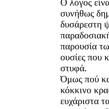
Ο λόγος είν
συνήθως δημ
δυσάρεστη ψ
παραδοσιακή
παρουσία τω
ουσίες που 
στυφά.
Όμως πού κα
κόκκινο κρα
ευχάριστα τ