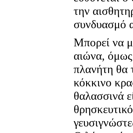
την αισθητη
συνδυασμό α
Μπορεί να μ
αιώνα, όμως
πλανήτη θα 
κόκκινο κρασ
θαλασσινά ε
θρησκευτικό
γευσιγνώστε