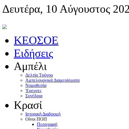
Δευτέρα, 10 Αύγουστος 20
KEOΣOE
Ειδήσεις
Αμπέλι
Δελτία Τρύγου
Αμπελουργικά Διαμερίσματα
Nομοθεσία
'Eρευνες
Συνέδρια
Κρασί
Iστορική Διαδρομή
Oίνοι ΠOΠ
Περιγραφή