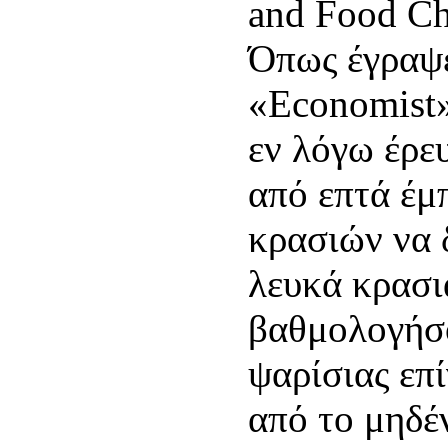
and Food Ch
Όπως έγραψε
«Εconomist»
εν λόγω έρευ
από επτά έμ
κρασιών να 
λευκά κρασι
βαθμολογήσο
ψαρίσιας επ
από το μηδέ