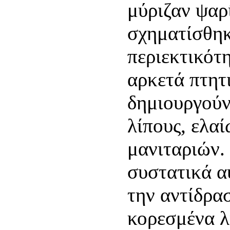
μύριζαν ψαρ
σχηματίσθηκ
περιεκτικότ
αρκετά πτητ
δημιουργούν
λίπους, ελαί
μανιταριών. 
συστατικά α
την αντίδρα
κορεσμένα λ