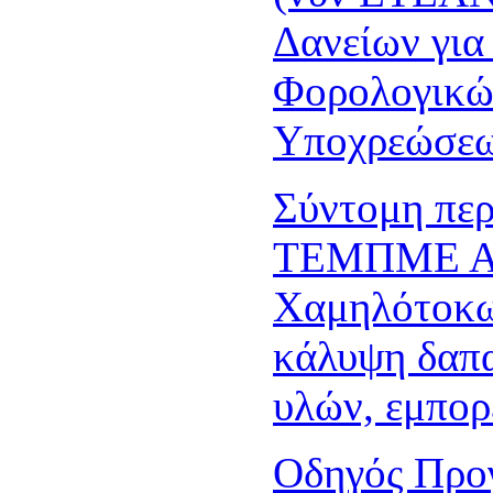
Δανείων για
Φορολογικώ
Υποχρεώσε
Σύντομη περ
ΤΕΜΠΜΕ Α.Ε
Χαμηλότοκω
κάλυψη δαπ
υλών, εμπορ
Οδηγός Προ