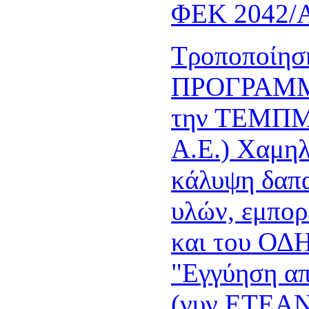
ΦΕΚ 2042/Α
Τροποποίη
ΠΡΟΓΡΑΜΜΑ
την ΤΕΜΠΜ
Α.Ε.) Χαμηλ
κάλυψη δαπ
υλών, εμπορ
και του 
"Εγγύηση α
(νυν ΕΤΕΑΝ