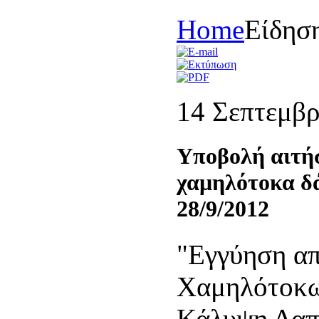
Home
Είδησ
14 Σεπτεμβρ
Υποβολή αιτήσ
χαμηλότοκα 
28/9/2012
"Εγγύηση α
Χαμηλότοκω
Κάλυψη Δαπ