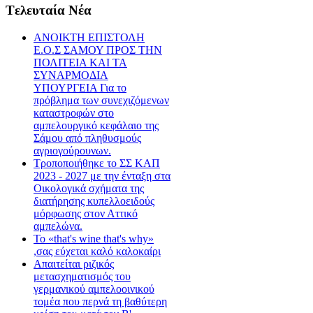
Tελευταία Nέα
ΑΝΟΙΚΤΗ ΕΠΙΣΤΟΛΗ
Ε.Ο.Σ ΣΑΜΟΥ ΠΡΟΣ ΤΗΝ
ΠΟΛΙΤΕΙΑ ΚΑΙ ΤΑ
ΣΥΝΑΡΜΟΔΙΑ
ΥΠΟΥΡΓΕΙΑ Για το
πρόβλημα των συνεχιζόμενων
καταστροφών στο
αμπελουργικό κεφάλαιο της
Σάμου από πληθυσμούς
αγριογούρουνων.
Τροποποιήθηκε το ΣΣ ΚΑΠ
2023 - 2027 με την ένταξη στα
Οικολογικά σχήματα της
διατήρησης κυπελλοειδούς
μόρφωσης στον Αττικό
αμπελώνα.
Το «that's wine that's why»
,σας εύχεται καλό καλοκαίρι
Απαιτείται ριζικός
μετασχηματισμός του
γερμανικού αμπελοοινικού
τομέα που περνά τη βαθύτερη