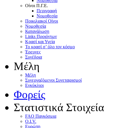
Nομοθεσία
Oίνοι Π.Γ.E.
Περιγραφή
Νομοθεσία
Ποικιλιακοί Oίνοι
Nομοθεσία
Κατανάλωση
Links Προιόντων
Κρασί και Υγεία
To κρασί σ’ όλο τον κόσμο
Έρευνες
Συνέδρια
Μέλη
Mέλη
Συνεργαζόμενοι Συνεταιρισμοί
Εγκύκλιοι
Φορείς
Στατιστικά Στοιχεία
FAO Παγκόσμια
O.I.V.
Ευρώπη