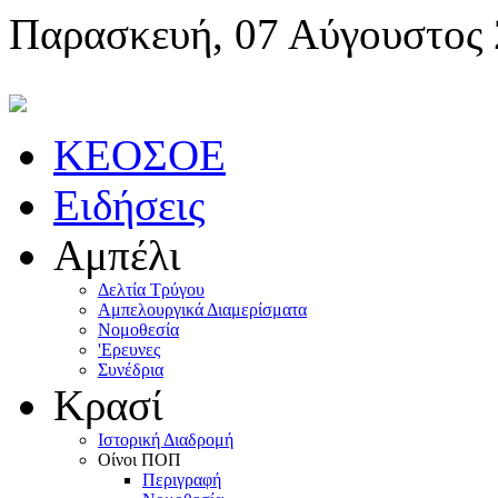
Παρασκευή, 07 Αύγουστος
KEOΣOE
Ειδήσεις
Αμπέλι
Δελτία Τρύγου
Αμπελουργικά Διαμερίσματα
Nομοθεσία
'Eρευνες
Συνέδρια
Κρασί
Iστορική Διαδρομή
Oίνοι ΠOΠ
Περιγραφή