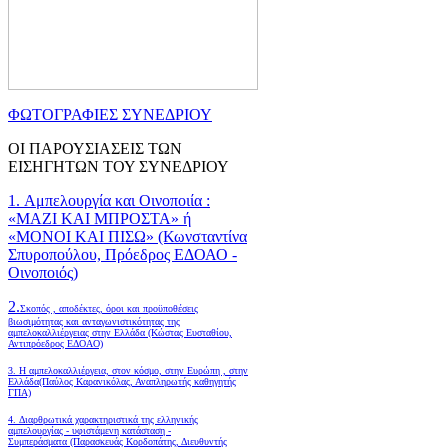
ΦΩΤΟΓΡΑΦΙΕΣ ΣΥΝΕΔΡΙΟΥ
ΟΙ ΠΑΡΟΥΣΙΑΣΕΙΣ ΤΩΝ
ΕΙΣΗΓΗΤΩΝ ΤΟΥ ΣΥΝΕΔΡΙΟΥ
1. Αμπελουργία και Οινοποιία :
«ΜΑΖΙ ΚΑΙ ΜΠΡΟΣΤΑ» ή
«ΜΟΝΟΙ ΚΑΙ ΠΙΣΩ» (Κωνσταντίνα
Σπυροπούλου, Πρόεδρος ΕΔΟΑΟ -
Οινοποιός)
2.
Σκοπός , αποδέκτες, όροι και προϋποθέσεις
βιωσιμότητας και ανταγωνιστικότητας της
αμπελοκαλλιέργειας στην Ελλάδα
(Κώστας Ευσταθίου,
Αντιπρόεδρος ΕΔΟΑΟ)
3. Η αμπελοκαλλιέργεια, στον κόσμο, στην Ευρώπη , στην
Ελλάδα(Παύλος Καρανικόλας, Αναπληρωτής καθηγητής
ΓΠΑ)
4.
Διαρθρωτικά χαρακτηριστικά της ελληνικής
αμπελουργίας - υφιστάμενη κατάσταση -
Συμπεράσματα (Παρασκευάς Κορδοπάτης, Διευθυντής