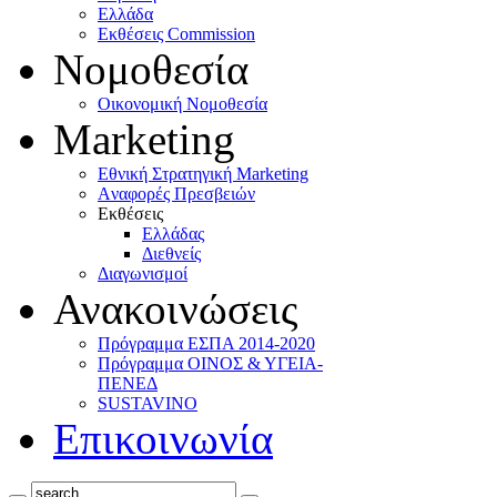
Ελλάδα
Eκθέσεις Commission
Νομοθεσία
Οικονομική Νομοθεσία
Marketing
Eθνική Στρατηγική Marketing
Aναφορές Πρεσβειών
Eκθέσεις
Eλλάδας
Διεθνείς
Διαγωνισμοί
Ανακοινώσεις
Πρόγραμμα ΕΣΠΑ 2014-2020
Πρόγραμμα ΟΙΝΟΣ & ΥΓΕΙΑ-
ΠΕΝΕΔ
SUSTAVINO
Επικοινωνία