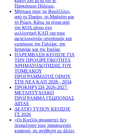
κρίση του μετά τον Β'
Παγκόσμιο Πόλεμο.
Μήνυμα προς τις Βρυξέλλες,
από το Παρίσι, τη Μαδρίτη και
τη Ρώμη. Κάτω τα χέρια από
την ΚΟΑ οίνου στη
μελλοντική ΚΑΠ για τους
αμπελουργούς οινοποιούς και
εμπόρους της Γαλλίας, της
Ισπανίας και της Ιταλίας
ΠΑΡΕΜΒΑΣΗ ΚΕΟΣΟΕ ΓΙΑ
ΤΗΝ ΠΡΟΑΙΡΕΤΙΚΟΤΗΤΑ
ΧΡΗΜΑΤΟΔΟΤΗΣΗΣ ΤΟΥ
ΤΟΜΕΑΚΟΥ
ΠΡΟΓΡΑΜΜΑΤΟΣ ΟΙΝΟΥ
ΣΤΗ ΝΕΑ ΚΑΠ 2028 - 2034
ΠΡΟΚΗΡΥΞΗ 2026-2027:
ΜΕΤΑΠΤΥΧΙΑΚΟ
ΠΡΟΓΡΑΜΜΑ ΓΕΩΠΟΝΙΑΣ
ΔΙΠΑΕ
ΔΕΛΤΙΟ ΤΥΠΟΥ ΚΕΟΣΟΕ
ΓΣ 2026
«Οι Κινέζοι αγοραστές δεν
περιμένουν τους παραγωγούς
κρασιού, σε αντίθεση με άλλες