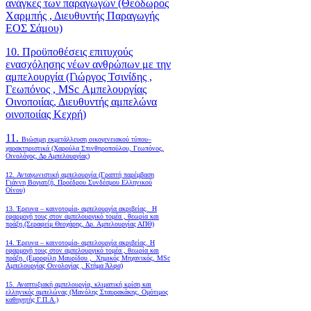
ανάγκες των παραγωγών (Θεόδωρος
Χαρμπής , Διευθυντής Παραγωγής
ΕΟΣ Σάμου)
10. Προϋποθέσεις επιτυχούς
ενασχόλησης νέων ανθρώπων με την
αμπελουργία (Γιώργος Τσινίδης ,
Γεωπόνος , MSc Αμπελουργίας
Οινοποιίας, Διευθυντής αμπελώνα
οινοποιίας Κεχρή)
11.
Βιώσιμη εκμετάλλευση οικογενειακού τύπου–
χαρακτηριστικά (Χαρούλα Σπινθηροπούλου, Γεωπόνος,
Οινολόγος, Δρ Αμπελουργίας)
12. Ανταγωνιστική αμπελουργία (Γραπτή παρέμβαση
Γιάννη Βογιατζή, Προέδρου Συνδέσμου Ελληνικού
Οίνου)
13. Έρευνα – καινοτομία- αμπελουργία ακριβείας. Η
εφαρμογή τους στον αμπελουργικό τομέα , θεωρία και
πράξη.(Σεραφείμ Θεοχάρης, Δρ. Αμπελουργίας ΑΠΘ)
14. Έρευνα – καινοτομία- αμπελουργία ακριβείας. Η
εφαρμογή τους στον αμπελουργικό τομέα , θεωρία και
πράξη. (Εμορφίλη Μαυρίδου , Χημικός Μηχανικός, MSc
Αμπελουργίας Οινολογίας , Κτήμα Άλφα)
15. Αναπτυξιακή αμπελουργία, κλιματική κρίση και
ελληνικός αμπελώνας (Μανόλης Σταυρακάκης, Ομότιμος
καθηγητής Γ.Π.Α.)