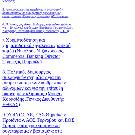
ΚΕΟΣΟΕ)
5. Αντιπροσωπευτικά παραδείγματα οικονομικών
αποτελεσμάτων σε διαφορετικές αμπελουργικές
ζώνες(Σταμάτης Γεωργάκης, Πρόεδρος ΑΣ Κορωπίου)
6.
Πολιτικές γης, δίκαιο διαδοχής, χωροταξικό χρήσεων
γης – Το γαλλικό παράδειγμα (Θεόδωρος Γεωργόπουλος ,
Καθηγητής Πανεπιστημίου Reims, Διευθυντής Σ.Ε.Ο)
Χρηματοδότηση και
7.
χρηματοδοτικά εργαλεία αγροτικού
τομέα (Νικόλαος Ντζιαχρήστας,
Commercial Banking Director
Τράπεζας Πειραιώς)
8. Πολιτικές δημιουργίας
συλλογικών σχημάτων για την
αντιμετώπιση των διαρθρωτικών
αδυναμιών και για την επίτευξη
οικονομιών κλίμακος. (Μόσχος
Κορασίδης ,Γενικός Διευθυντής
ΕΘΕΑΣ)
9. ΖΟΙΝΟΣ ΑΕ, ΕΑΣ Θηραϊκών
Προϊόντων, ΑΟΣ Τυρνάβου και ΕΟΣ
Σάμου , επιτυχημένα μοντέλα
συνεταιρισμών βασισμένα στις