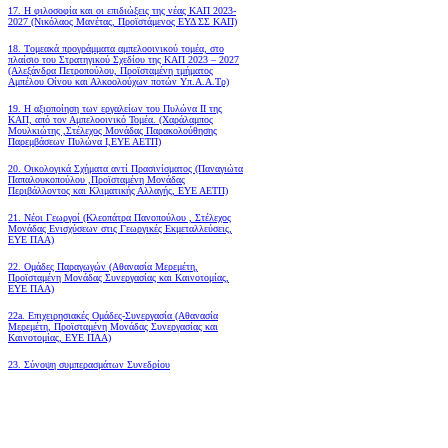
17. Η φιλοσοφία και οι επιδιώξεις της νέας ΚΑΠ 2023-
2027 (Νικόλαος Μανέτας, Προϊστάμενος ΕΥΔ ΣΣ ΚΑΠ)
18. Tομεακά προγράμματα αμπελοοινικού τομέα, στο
πλαίσιο του Στρατηγικού Σχεδίου της ΚΑΠ 2023 – 2027
(Αλεξάνδρα Πετροπούλου, Προϊσταμένη τμήματος
Αμπέλου Οίνου και Αλκοολούχων ποτών Υπ.Α.Α.Τρ)
19.
Η αξιοποίηση των εργαλείων του Πυλώνα ΙΙ της
ΚΑΠ, από τον Αμπελοοινικό Τομέα.
(Χαράλαμπος
Μουλκιώτης ,Στέλεχος Μονάδας Παρακολούθησης
Παρεμβάσεων Πυλώνα Ι,ΕΥΕ ΑΕΤΠ)
20. Οικολογικά Σχήματα αντί Πρασινίσματος (Παναγιώτα
Παπαλουκοπούλου ,Προϊσταμένη Μονάδας
Περιβάλλοντος και Κλιματικής Αλλαγής, ΕΥΕ ΑΕΤΠ)
21. Νέοι Γεωργοί (Κλεοπάτρα Πανοπούλου , Στέλεχος
Μονάδας Ενισχύσεων στις Γεωργικές Εκμεταλλεύσεις,
ΕΥΕ ΠΑΑ)
22. Ομάδες Παραγωγών (Αθανασία Μερεμέτη,
Προϊσταμένη Μονάδας Συνεργασίας και Καινοτομίας,
ΕΥΕ ΠΑΑ)
22a. Επιχειρησιακές Ομάδες-Συνεργασία (Αθανασία
Μερεμέτη, Προϊσταμένη Μονάδας Συνεργασίας και
Καινοτομίας, ΕΥΕ ΠΑΑ)
23. Σύνοψη συμπερασμάτων Συνεδρίου