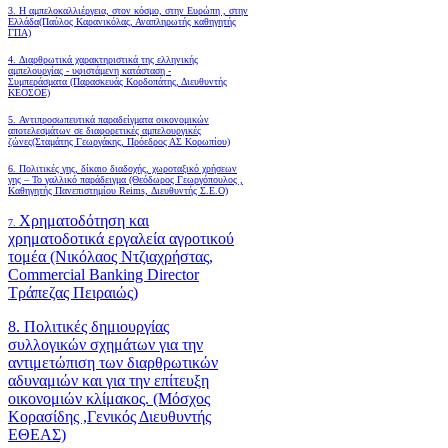
3. Η αμπελοκαλλιέργεια, στον κόσμο, στην Ευρώπη , στην
Ελλάδα(Παύλος Καρανικόλας, Αναπληρωτής καθηγητής
ΓΠΑ)
4.
Διαρθρωτικά χαρακτηριστικά της ελληνικής
αμπελουργίας - υφιστάμενη κατάσταση -
Συμπεράσματα (Παρασκευάς Κορδοπάτης, Διευθυντής
ΚΕΟΣΟΕ)
5. Αντιπροσωπευτικά παραδείγματα οικονομικών
αποτελεσμάτων σε διαφορετικές αμπελουργικές
ζώνες(Σταμάτης Γεωργάκης, Πρόεδρος ΑΣ Κορωπίου)
6.
Πολιτικές γης, δίκαιο διαδοχής, χωροταξικό χρήσεων
γης – Το γαλλικό παράδειγμα (Θεόδωρος Γεωργόπουλος ,
Καθηγητής Πανεπιστημίου Reims, Διευθυντής Σ.Ε.Ο)
Χρηματοδότηση και
7.
χρηματοδοτικά εργαλεία αγροτικού
τομέα (Νικόλαος Ντζιαχρήστας,
Commercial Banking Director
Τράπεζας Πειραιώς)
8. Πολιτικές δημιουργίας
συλλογικών σχημάτων για την
αντιμετώπιση των διαρθρωτικών
αδυναμιών και για την επίτευξη
οικονομιών κλίμακος. (Μόσχος
Κορασίδης ,Γενικός Διευθυντής
ΕΘΕΑΣ)