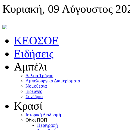
Κυριακή, 09 Αύγουστος 20
KEOΣOE
Ειδήσεις
Αμπέλι
Δελτία Τρύγου
Αμπελουργικά Διαμερίσματα
Nομοθεσία
'Eρευνες
Συνέδρια
Κρασί
Iστορική Διαδρομή
Oίνοι ΠOΠ
Περιγραφή