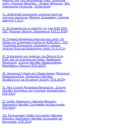
εφαρμογή τους στον αμπελουργικό τομέα , θεωρία και
πράξη. (Εμορφίλη Μαυρίδου , Χημικός Μηχανικός, MSc
Αμπελουργίας Οινολογίας , Κτήμα Άλφα)
15. Αναπτυξιακή αμπελουργία, κλιματική κρίση και
ελληνικός αμπελώνας (Μανόλης Σταυρακάκης, Ομότιμος
καθηγητής Γ.Π.Α.)
17. Η φιλοσοφία και οι επιδιώξεις της νέας ΚΑΠ 2023-
2027 (Νικόλαος Μανέτας, Προϊστάμενος ΕΥΔ ΣΣ ΚΑΠ)
18. Tομεακά προγράμματα αμπελοοινικού τομέα, στο
πλαίσιο του Στρατηγικού Σχεδίου της ΚΑΠ 2023 – 2027
(Αλεξάνδρα Πετροπούλου, Προϊσταμένη τμήματος
Αμπέλου Οίνου και Αλκοολούχων ποτών Υπ.Α.Α.Τρ)
19.
Η αξιοποίηση των εργαλείων του Πυλώνα ΙΙ της
ΚΑΠ, από τον Αμπελοοινικό Τομέα.
(Χαράλαμπος
Μουλκιώτης ,Στέλεχος Μονάδας Παρακολούθησης
Παρεμβάσεων Πυλώνα Ι,ΕΥΕ ΑΕΤΠ)
20. Οικολογικά Σχήματα αντί Πρασινίσματος (Παναγιώτα
Παπαλουκοπούλου ,Προϊσταμένη Μονάδας
Περιβάλλοντος και Κλιματικής Αλλαγής, ΕΥΕ ΑΕΤΠ)
21. Νέοι Γεωργοί (Κλεοπάτρα Πανοπούλου , Στέλεχος
Μονάδας Ενισχύσεων στις Γεωργικές Εκμεταλλεύσεις,
ΕΥΕ ΠΑΑ)
22. Ομάδες Παραγωγών (Αθανασία Μερεμέτη,
Προϊσταμένη Μονάδας Συνεργασίας και Καινοτομίας,
ΕΥΕ ΠΑΑ)
22a. Επιχειρησιακές Ομάδες-Συνεργασία (Αθανασία
Μερεμέτη, Προϊσταμένη Μονάδας Συνεργασίας και
Καινοτομίας, ΕΥΕ ΠΑΑ)