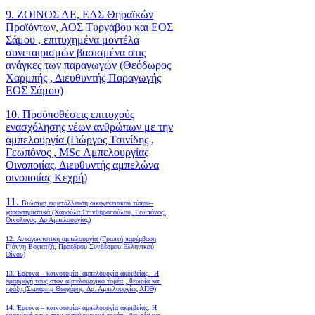
9. ΖΟΙΝΟΣ ΑΕ, ΕΑΣ Θηραϊκών
Προϊόντων, ΑΟΣ Τυρνάβου και ΕΟΣ
Σάμου , επιτυχημένα μοντέλα
συνεταιρισμών βασισμένα στις
ανάγκες των παραγωγών (Θεόδωρος
Χαρμπής , Διευθυντής Παραγωγής
ΕΟΣ Σάμου)
10. Προϋποθέσεις επιτυχούς
ενασχόλησης νέων ανθρώπων με την
αμπελουργία (Γιώργος Τσινίδης ,
Γεωπόνος , MSc Αμπελουργίας
Οινοποιίας, Διευθυντής αμπελώνα
οινοποιίας Κεχρή)
11.
Βιώσιμη εκμετάλλευση οικογενειακού τύπου–
χαρακτηριστικά (Χαρούλα Σπινθηροπούλου, Γεωπόνος,
Οινολόγος, Δρ Αμπελουργίας)
12. Ανταγωνιστική αμπελουργία (Γραπτή παρέμβαση
Γιάννη Βογιατζή, Προέδρου Συνδέσμου Ελληνικού
Οίνου)
13. Έρευνα – καινοτομία- αμπελουργία ακριβείας. Η
εφαρμογή τους στον αμπελουργικό τομέα , θεωρία και
πράξη.(Σεραφείμ Θεοχάρης, Δρ. Αμπελουργίας ΑΠΘ)
14. Έρευνα – καινοτομία- αμπελουργία ακριβείας. Η