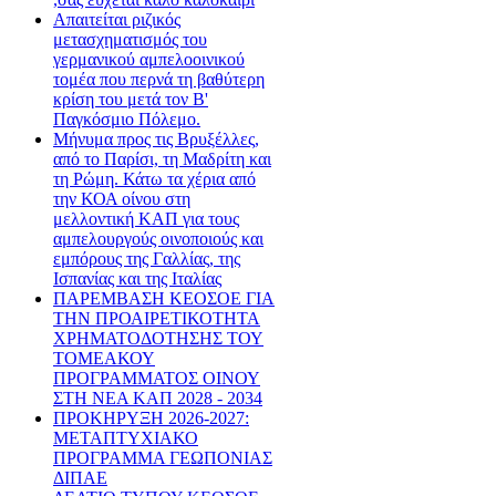
Απαιτείται ριζικός
μετασχηματισμός του
γερμανικού αμπελοοινικού
τομέα που περνά τη βαθύτερη
κρίση του μετά τον Β'
Παγκόσμιο Πόλεμο.
Μήνυμα προς τις Βρυξέλλες,
από το Παρίσι, τη Μαδρίτη και
τη Ρώμη. Κάτω τα χέρια από
την ΚΟΑ οίνου στη
μελλοντική ΚΑΠ για τους
αμπελουργούς οινοποιούς και
εμπόρους της Γαλλίας, της
Ισπανίας και της Ιταλίας
ΠΑΡΕΜΒΑΣΗ ΚΕΟΣΟΕ ΓΙΑ
ΤΗΝ ΠΡΟΑΙΡΕΤΙΚΟΤΗΤΑ
ΧΡΗΜΑΤΟΔΟΤΗΣΗΣ ΤΟΥ
ΤΟΜΕΑΚΟΥ
ΠΡΟΓΡΑΜΜΑΤΟΣ ΟΙΝΟΥ
ΣΤΗ ΝΕΑ ΚΑΠ 2028 - 2034
ΠΡΟΚΗΡΥΞΗ 2026-2027:
ΜΕΤΑΠΤΥΧΙΑΚΟ
ΠΡΟΓΡΑΜΜΑ ΓΕΩΠΟΝΙΑΣ
ΔΙΠΑΕ