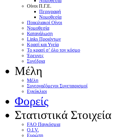
Nομοθεσία
Oίνοι Π.Γ.E.
Περιγραφή
Νομοθεσία
Ποικιλιακοί Oίνοι
Nομοθεσία
Κατανάλωση
Links Προιόντων
Κρασί και Υγεία
To κρασί σ’ όλο τον κόσμο
Έρευνες
Συνέδρια
Μέλη
Mέλη
Συνεργαζόμενοι Συνεταιρισμοί
Εγκύκλιοι
Φορείς
Στατιστικά Στοιχεία
FAO Παγκόσμια
O.I.V.
Ευρώπη