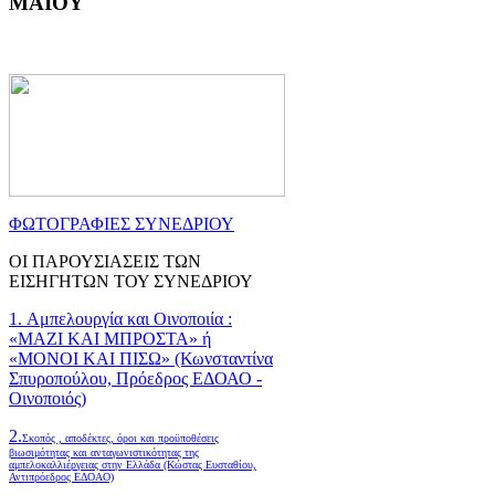
ΜΑΙΟΥ
ΦΩΤΟΓΡΑΦΙΕΣ ΣΥΝΕΔΡΙΟΥ
ΟΙ ΠΑΡΟΥΣΙΑΣΕΙΣ ΤΩΝ
ΕΙΣΗΓΗΤΩΝ ΤΟΥ ΣΥΝΕΔΡΙΟΥ
1. Αμπελουργία και Οινοποιία :
«ΜΑΖΙ ΚΑΙ ΜΠΡΟΣΤΑ» ή
«ΜΟΝΟΙ ΚΑΙ ΠΙΣΩ» (Κωνσταντίνα
Σπυροπούλου, Πρόεδρος ΕΔΟΑΟ -
Οινοποιός)
2.
Σκοπός , αποδέκτες, όροι και προϋποθέσεις
βιωσιμότητας και ανταγωνιστικότητας της
αμπελοκαλλιέργειας στην Ελλάδα
(Κώστας Ευσταθίου,
Αντιπρόεδρος ΕΔΟΑΟ)