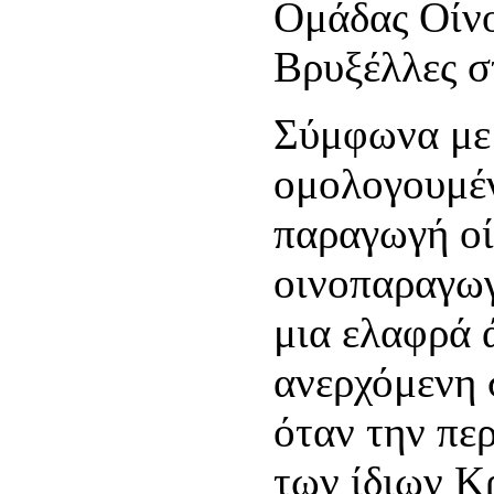
Ομάδας Οίνο
Βρυξέλλες σ
Σύμφωνα με 
ομολογουμέν
παραγωγή οί
οινοπαραγω
μια ελαφρά 
ανερχόμενη 
όταν την πε
των ίδιων Κ