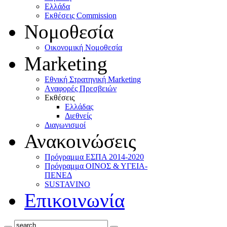
Ελλάδα
Eκθέσεις Commission
Νομοθεσία
Οικονομική Νομοθεσία
Marketing
Eθνική Στρατηγική Marketing
Aναφορές Πρεσβειών
Eκθέσεις
Eλλάδας
Διεθνείς
Διαγωνισμοί
Ανακοινώσεις
Πρόγραμμα ΕΣΠΑ 2014-2020
Πρόγραμμα ΟΙΝΟΣ & ΥΓΕΙΑ-
ΠΕΝΕΔ
SUSTAVINO
Επικοινωνία