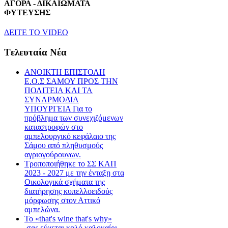
ΑΓΟΡΑ - ΔΙΚΑΙΩΜΑΤΑ
ΦΥΤΕΥΣΗΣ
ΔEITE TO VIDEO
Tελευταία Nέα
ΑΝΟΙΚΤΗ ΕΠΙΣΤΟΛΗ
Ε.Ο.Σ ΣΑΜΟΥ ΠΡΟΣ ΤΗΝ
ΠΟΛΙΤΕΙΑ ΚΑΙ ΤΑ
ΣΥΝΑΡΜΟΔΙΑ
ΥΠΟΥΡΓΕΙΑ Για το
πρόβλημα των συνεχιζόμενων
καταστροφών στο
αμπελουργικό κεφάλαιο της
Σάμου από πληθυσμούς
αγριογούρουνων.
Τροποποιήθηκε το ΣΣ ΚΑΠ
2023 - 2027 με την ένταξη στα
Οικολογικά σχήματα της
διατήρησης κυπελλοειδούς
μόρφωσης στον Αττικό
αμπελώνα.
Το «that's wine that's why»
,σας εύχεται καλό καλοκαίρι