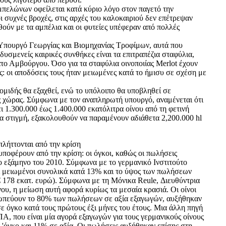
πελώνων οφείλεται κατά κύριο λόγο στον παγετό την
ι συχνές βροχές, στις αρχές του καλοκαιριού δεν επέτρεψαν
ούν με τα αμπέλια και οι φυτείες υπέφεραν από πολλές
πουργό Γεωργίας και Βιομηχανίας Τροφίμων, αυτά που
δυσμενείς καιρικές συνθήκες είναι τα επιτραπέζια σταφύλια,
το Αμβούργου. Όσο για τα σταφύλια οινοποιίας Merlot έχουν
ές: οι αποδόσεις τους ήταν μειωμένες κατά το ήμισυ σε σχέση με
ομιδής θα εξαχθεί, ενώ το υπόλοιπο θα υποβληθεί σε
ης χώρας. Σύμφωνα με τον αναπληρωτή υπουργό, αναμένεται ότι
 1.300.000 έως 1.400.000 εκατόλιτρα οίνου από τη φετινή
α στιγμή, εξακολουθούν να παραμένουν αδιάθετα 2,200.000 hl
πλήττονται από την κρίση
υποφέρουν από την κρίση: οι όγκοι, καθώς οι πωλήσεις
 εξάμηνο του 2010. Σύμφωνα με το γερμανικό Ινστιτούτο
αι μειωμένοι συνολικά κατά 13% και το ύψος των πωλήσεων
 178 εκατ. ευρώ). Σύμφωνα με τη Μόνικα Reule, Διευθύντρια
νου, η μείωση αυτή αφορά κυρίως τα μεσαία κρασιά. Οι οίνοι
σωπεύουν το 80% των πωλήσεων σε αξία εξαγωγών, αυξήθηκαν
ε όγκο κατά τους πρώτους έξι μήνες του έτους. Μια άλλη πηγή
Α, που είναι μία αγορά εξαγωγών για τους γερμανικούς οίνους
'όγκο και 11% σε αξία. Οι πωλήσεις αυξήθηκαν επίσης στη