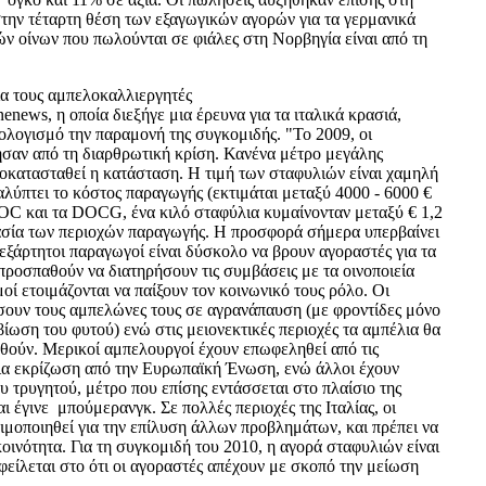
στην τέταρτη θέση των εξαγωγικών αγορών για τα γερμανικά
ών οίνων που πωλούνται σε φιάλες στη Νορβηγία είναι από τη
α τους αμπελοκαλλιεργητές
news, η οποία διεξήγε μια έρευνα για τα ιταλικά κρασιά,
ολογισμό την παραμονή της συγκομιδής. "Το 2009, οι
σαν από τη διαρθρωτική κρίση. Κανένα μέτρο μεγάλης
ποκατασταθεί η κατάσταση. Η τιμή των σταφυλιών είναι χαμηλή
 καλύπτει το κόστος παραγωγής (εκτιμάται μεταξύ 4000 - 6000 €
 DOC και τα DOCG, ένα κιλό σταφύλια κυμαίνονταν μεταξύ € 1,2
ασία των περιοχών παραγωγής. Η προσφορά σήμερα υπερβαίνει
ανεξάρτητοι παραγωγοί είναι δύσκολο να βρουν αγοραστές για τα
προσπαθούν να διατηρήσουν τις συμβάσεις με τα οινοποιεία
οί ετοιμάζονται να παίξουν τον κοινωνικό τους ρόλο. Οι
σουν τους αμπελώνες τους σε αγρανάπαυση (με φροντίδες μόνο
ιβίωση του φυτού) ενώ στις μειονεκτικές περιοχές τα αμπέλια θα
ηθούν. Μερικοί αμπελουργοί έχουν επωφεληθεί από τις
για εκρίζωση από την Ευρωπαϊκή Ένωση, ενώ άλλοι έχουν
ου τρυγητού, μέτρο που επίσης εντάσσεται στο πλαίσιο της
ι έγινε μπούμερανγκ. Σε πολλές περιοχές της Ιταλίας, οι
ιμοποιηθεί για την επίλυση άλλων προβλημάτων, και πρέπει να
ινότητα. Για τη συγκομιδή του 2010, η αγορά σταφυλιών είναι
είλεται στο ότι οι αγοραστές απέχουν με σκοπό την μείωση