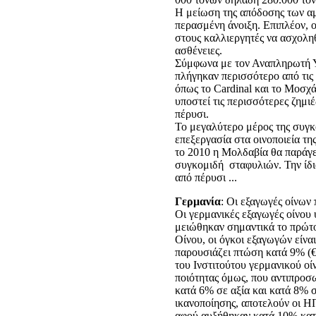
Η μείωση της απόδοσης των αμ
περασμένη άνοιξη. Επιπλέον, ο
στους καλλιεργητές να ασχοληθ
ασθένειες.
Σύμφωνα με τον Αναπληρωτή Υ
πλήγηκαν περισσότερο από τις 
όπως το Cardinal και το Μοσχά
υποστεί τις περισσότερες ζημι
πέρυσι.
Το μεγαλύτερο μέρος της συγκ
επεξεργασία στα οινοποιεία τ
το 2010 η Μολδαβία θα παράγει
συγκομιδή σταφυλιών. Την ίδι
από πέρυσι ...
Γερμανία
: Οι εξαγωγές οίνων 
Οι γερμανικές εξαγωγές οίνου 
μειώθηκαν σημαντικά το πρώτο
Οίνου, οι όγκοι εξαγωγών είν
παρουσιάζει πτώση κατά 9% (€
του Ινστιτούτου γερμανικού οί
ποιότητας όμως, που αντιπρο
κατά 6% σε αξία και κατά 8% σ
ικανοποίησης, αποτελούν οι ΗΠ
αφού αυξήθηκαν κατά 10% κατ 