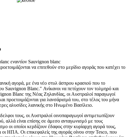
Ο
 blanc εναντίον Sauvignon blanc
οετοιμάζονται να επιτεθούν στο μερίδιο αγοράς που κατέχει το
ανική αγορά, με ένα νέο στυλ άσπρου κρασιού που το
υ Sauvignon Blanc." Ανίκανοι να πετύχουν τον τολμηρό και
gnon Blanc της Νέας Ζηλανδίας, οι Αυστραλοί παραγωγοί
 και προετοιμάζονται για λανσάρισμά του, στο τέλος του μήνα
τερες αλυσίδες λιανικής στο Ηνωμένο Βασίλειο.
δελφοι τους, οι Αυστραλοί οινοπαραγωγοί αντιμετωπίζουν
, αλλά είναι επίσης σε άμεσο ανταγωνισμό με τους
μο οι οποίοι κερδίζουν έδαφος στην κυρίαρχη αγορά τους,
 οι ΗΠΑ. Οι επικεφαλείς της αγοράς οίνου στην Tesco, που