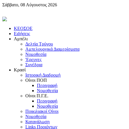
Σάββατο, 08 Αύγουστος 2026
KEOΣOE
Ειδήσεις
Αμπέλι
Δελτία Τρύγου
Αμπελουργικά Διαμερίσματα
Nομοθεσία
'Eρευνες
Συνέδρια
Κρασί
Iστορική Διαδρομή
Oίνοι ΠOΠ
Περιγραφή
Nομοθεσία
Oίνοι Π.Γ.E.
Περιγραφή
Νομοθεσία
Ποικιλιακοί Oίνοι
Nομοθεσία
Κατανάλωση
Links Προιόντων