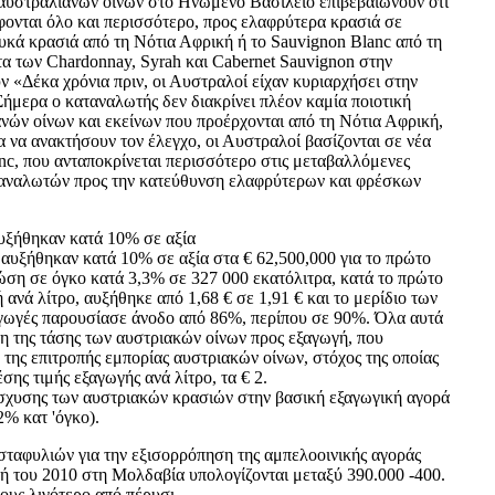
 αυστραλιανών οίνων στο Ηνωμένο Βασίλειο επιβεβαιώνουν ότι
φονται όλο και περισσότερο, προς ελαφρύτερα κρασιά σε
υκά κρασιά από τη Νότια Αφρική ή το Sauvignon Blanc από τη
α των Chardonnay, Syrah και Cabernet Sauvignon στην
ν «Δέκα χρόνια πριν, οι Αυστραλοί είχαν κυριαρχήσει στην
ήμερα ο καταναλωτής δεν διακρίνει πλέον καμία ποιοτική
νών οίνων και εκείνων που προέρχονται από τη Νότια Αφρική,
ια να ανακτήσουν τον έλεγχο, οι Αυστραλοί βασίζονται σε νέα
nc, που ανταποκρίνεται περισσότερο στις μεταβαλλόμενες
ταναλωτών προς την κατεύθυνση ελαφρύτερων και φρέσκων
αυξήθηκαν κατά 10% σε αξία
 αυξήθηκαν κατά 10% σε αξία στα € 62,500,000 για το πρώτο
τώση σε όγκο κατά 3,3% σε 327 000 εκατόλιτρα, κατά το πρώτο
 ανά λίτρο, αυξήθηκε από 1,68 € σε 1,91 € και το μερίδιο των
αγωγές παρουσίασε άνοδο από 86%, περίπου σε 90%. Όλα αυτά
ση της τάσης των αυστριακών οίνων προς εξαγωγή, που
 της επιτροπής εμπορίας αυστριακών οίνων, στόχος της οποίας
έσης τιμής εξαγωγής ανά λίτρο, τα € 2.
ίσχυσης των αυστριακών κρασιών στην βασική εξαγωγική αγορά
2% κατ 'όγκο).
σταφυλιών για την εξισορρόπηση της αμπελοοινικής αγοράς
δή του 2010 στη Μολδαβία υπολογίζονται μεταξύ 390.000 -400.
ους λιγότερο από πέρυσι.