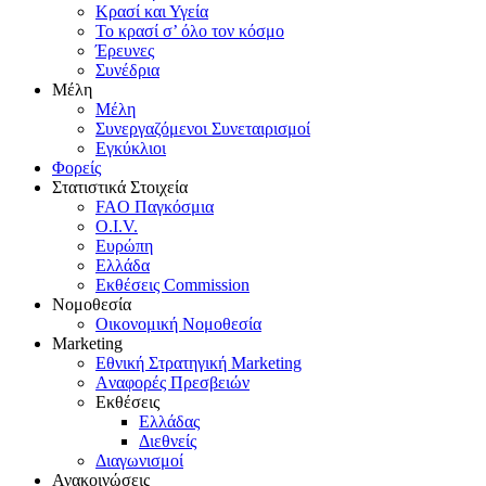
Κρασί και Υγεία
To κρασί σ’ όλο τον κόσμο
Έρευνες
Συνέδρια
Μέλη
Mέλη
Συνεργαζόμενοι Συνεταιρισμοί
Εγκύκλιοι
Φορείς
Στατιστικά Στοιχεία
FAO Παγκόσμια
O.I.V.
Ευρώπη
Ελλάδα
Eκθέσεις Commission
Νομοθεσία
Οικονομική Νομοθεσία
Marketing
Eθνική Στρατηγική Marketing
Aναφορές Πρεσβειών
Eκθέσεις
Eλλάδας
Διεθνείς
Διαγωνισμοί
Ανακοινώσεις