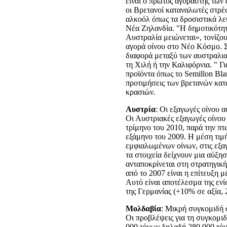
είναι ο πρώτος αγοραστής των
οι Βρετανοί καταναλωτές στρέ
αλκοόλ όπως τα δροσιστικά λε
Νέα Ζηλανδία. "Η δημοτικότητ
Αυστραλία μειώνεται», τονίζου
αγορά οίνου στο Νέο Κόσμο. Σ
διαφορά μεταξύ των αυστραλια
τη Χιλή ή την Καλιφόρνια. " Γ
προϊόντα όπως το Semillon Bla
προτιμήσεις των βρετανών κα
κρασιών.
Αυστρία
: Οι εξαγωγές οίνου 
Οι Αυστριακές εξαγωγές οίνου
τρίμηνο του 2010, παρά την π
εξάμηνο του 2009. Η μέση τιμή
εμφιαλωμένων οίνων, στις εξ
τα στοιχεία δείχνουν μια αύξη
ανταποκρίνεται στη στρατηγική
από το 2007 είναι η επίτευξη μ
Αυτό είναι αποτέλεσμα της εν
της Γερμανίας (+10% σε αξία, 
Μολδαβία
: Μικρή συγκομιδή 
Οι προβλέψεις για τη συγκομι
000 τόνων δηλαδή 280.000 τόν