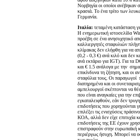
Νορβηγία οι οποίοι ανέβηκαν 
κρασιά. Το ένα τρίτο των λευκ
Γερμανία.
Ιταλία:
τεταμένη κατάσταση γι
Η ενημερωτική ιστοσελίδα Wine
προέβη σε ένα ανησυχητικό απ
καλλιεργητές σταφυλιών πλήγη
κλίμακας δεν ελήφθη για να α
(0,2 - 0,3 €) ανά κιλό και δεν
ανά εκτάριο για IGT). Για τα
και € 1.5 ανάλογα με την σημ
επικίνδυνα τη ζήτηση, και οι 
σταφύλια τους. Οι παραγωγοί 
διατηρημένα και οι συνεταιρισμ
αμπελουργοί σκέπτονται να θέ
που είναι αναγκαίες για την επ
εγκαταλειφθούν, εάν δεν τρυγ
επιδοτήσεις που χορηγούνται 
επιλέξει τις ενισχύσεις πράσιν
ΚΟΑ, αλλά δεν είχε επιτυχία κα
επιδοτήσεις της ΕΕ έχουν χρησ
επιστραφούν στην ευρωπαϊκή κο
περιέργως ήσυχη. Μπορεί να οφ
των τιμών.