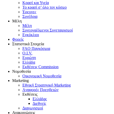
Κρασί και Υγεία
To κρασί σ’ όλο τον κόσμο
Έρευνες
Συνέδρια
Μέλη
Mέλη
Συνεργαζόμενοι Συνεταιρισμοί
Εγκύκλιοι
Φορείς
Στατιστικά Στοιχεία
FAO Παγκόσμια
O.I.V.
Ευρώπη
Ελλάδα
Eκθέσεις Commission
Νομοθεσία
Οικονομική Νομοθεσία
Marketing
Eθνική Στρατηγική Marketing
Aναφορές Πρεσβειών
Eκθέσεις
Eλλάδας
Διεθνείς
Διαγωνισμοί
Ανακοινώσεις