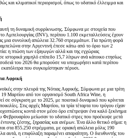
ώς και κλιματικοί περιορισμοί, όπως το υδατικό έλλειμμα και
ή
 αυτή τη δυναμική συρρίκνωσης. Σύμφωνα με στοιχεία που
ύτο Αμπελουργίας (INV), περίπου 1.100 εκμεταλλεύσεις έχουν
ας μια συνολική απώλεια 32.760 στρεμμάτων. Για πρώτη φορά
ύ αμπελώνα στην Αργεντινή έπεσε κάτω από το όριο των 2
ία: η πτώση των εξαγωγών αλλά και της εγχώριας
σε ιστορικά χαμηλό επίπεδο 15,7 λίτρων ανά κάτοικο ετησίως
η σοδειά του 2026 θα μπορούσε να υποχωρήσει κατά περίπου
. εκατόλιτρα που συγκομίστηκαν πέρυσι.
τια Αφρική
υνοϊκές στην πλευρά της Νότιας Αφρικής. Σύμφωνα με μια τρίτη
 19 Μαρτίου από τον οργανισμό South Africa Wine, η
ί σε σύγκριση με το 2025, με ποιοτικό δυναμικό που κρίνεται
ικιλίες. Στις αρχές Μαρτίου, τα τρία τέταρτα του τρύγου είχαν
ροχοπτώσεις κοντά στον μέσο όρο επέτρεψαν ένα καλό ξεκίνημα
του Φεβρουαρίου μείωσαν το υδατικό στρες που προέκυψε μετά
έντονης ζέστης, ξηρασίας και ανέμων. Ένα άλλο θετικό σήμα: η
ται στα 855.250 στρέμματα, με οριακή απώλεια μόλις 190
λα αυτά, η επιφύλαξη παραμένει απαραίτητη. Ο διευθυντής του