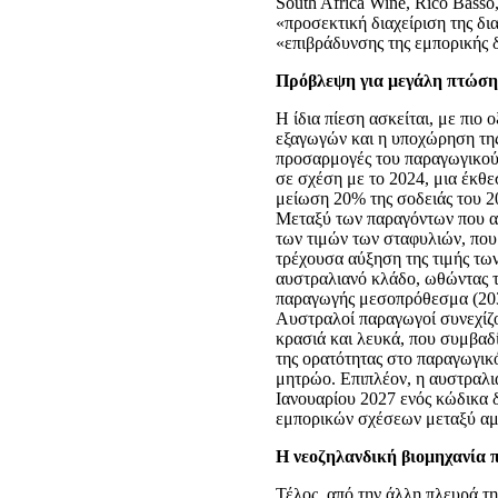
South Africa Wine, Rico Basso
«προσεκτική διαχείριση της δι
«επιβράδυνσης της εμπορικής 
Πρόβλεψη για μεγάλη πτώση
Η ίδια πίεση ασκείται, με πιο
εξαγωγών και η υποχώρηση της
προσαρμογές του παραγωγικού
σε σχέση με το 2024, μια έκ
μείωση 20% της σοδειάς του 2
Μεταξύ των παραγόντων που αν
των τιμών των σταφυλιών, που
τρέχουσα αύξηση της τιμής των
αυστραλιανό κλάδο, ωθώντας 
παραγωγής μεσοπρόθεσμα (2030
Αυστραλοί παραγωγοί συνεχίζ
κρασιά και λευκά, που συμβαδ
της ορατότητας στο παραγωγικ
μητρώο. Επιπλέον, η αυστραλι
Ιανουαρίου 2027 ενός κώδικα δ
εμπορικών σχέσεων μεταξύ αμ
Η νεοζηλανδική βιομηχανία 
Τέλος, από την άλλη πλευρά τ