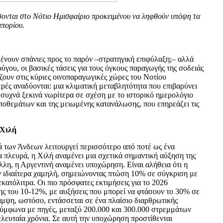
ίσσονται στο Νότιο Ημισφαίριο προκειμένου να ληφθούν υπόψη τα
μπορίου.
ένουν σπάνιες προς το παρόν –στρατηγική επιφύλαξη;– αλλά
ύγου, οι βασικές τάσεις για τους όγκους παραγωγής της σοδειάς
ζουν στις κύριες οινοπαραγωγικές χώρες του Νοτίου
ρές αναδύονται: μια κλιματική μεταβλητότητα που επιβαρύνει
υ συχνά ξεκινά νωρίτερα σε σχέση με το ιστορικό ημερολόγιο
αποθεμάτων και της μειωμένης κατανάλωσης, που επηρεάζει τις
 Χιλή
ά των Άνδεων λειτουργεί περισσότερο από ποτέ ως ένα
 πλευρά, η Χιλή αναμένει μια σχετικά σημαντική αύξηση της
άλλη, η Αργεντινή αναμένει υποχώρηση. Είναι αλήθεια ότι η
ν ιδιαίτερα χαμηλή, σημειώνοντας πτώση 10% σε σύγκριση με
εκατόλιτρα. Οι πιο πρόσφατες εκτιμήσεις για το 2026
ς του 10-12%, με αυξήσεις που μπορεί να φτάσουν το 30% σε
αμψη, ωστόσο, εντάσσεται σε ένα πλαίσιο διαρθρωτικής
ύμφωνα με πηγές, μεταξύ 200.000 και 300.000 στρεμμάτων
ελευταία χρόνια. Σε αυτή την υποχώρηση προστίθενται