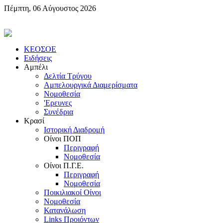
Πέμπτη, 06 Αύγουστος 2026
KEOΣOE
Ειδήσεις
Αμπέλι
Δελτία Τρύγου
Αμπελουργικά Διαμερίσματα
Nομοθεσία
'Eρευνες
Συνέδρια
Κρασί
Iστορική Διαδρομή
Oίνοι ΠOΠ
Περιγραφή
Nομοθεσία
Oίνοι Π.Γ.E.
Περιγραφή
Νομοθεσία
Ποικιλιακοί Oίνοι
Nομοθεσία
Κατανάλωση
Links Προιόντων