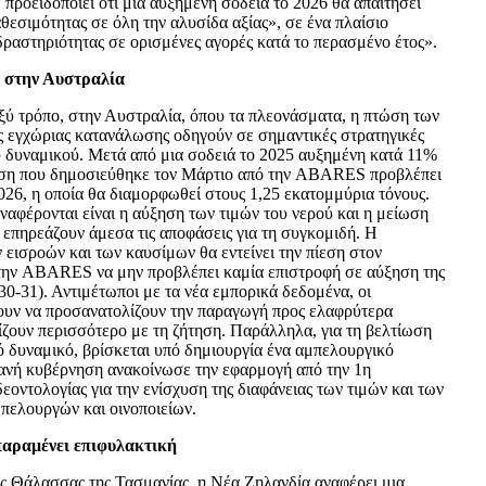
, προειδοποιεί ότι μια αυξημένη σοδειά το 2026 θα απαιτήσει
αθεσιμότητας σε όλη την αλυσίδα αξίας», σε ένα πλαίσιο
δραστηριότητας σε ορισμένες αγορές κατά το περασμένο έτος».
 στην Αυστραλία
 οξύ τρόπο, στην Αυστραλία, όπου τα πλεονάσματα, η πτώση των
 εγχώριας κατανάλωσης οδηγούν σε σημαντικές στρατηγικές
 δυναμικού. Μετά από μια σοδειά το 2025 αυξημένη κατά 11%
θεση που δημοσιεύθηκε τον Μάρτιο από την ABARES προβλέπει
026, η οποία θα διαμορφωθεί στους 1,25 εκατομμύρια τόνους.
αφέρονται είναι η αύξηση των τιμών του νερού και η μείωση
 επηρεάζουν άμεσα τις αποφάσεις για τη συγκομιδή. Η
 εισροών και των καυσίμων θα εντείνει την πίεση στον
την ABARES να μην προβλέπει καμία επιστροφή σε αύξηση της
-31). Αντιμέτωποι με τα νέα εμπορικά δεδομένα, οι
ουν να προσανατολίζουν την παραγωγή προς ελαφρύτερα
ίζουν περισσότερο με τη ζήτηση. Παράλληλα, για τη βελτίωση
ό δυναμικό, βρίσκεται υπό δημιουργία ένα αμπελουργικό
ανή κυβέρνηση ανακοίνωσε την εφαρμογή από την 1η
εοντολογίας για την ενίσχυση της διαφάνειας των τιμών και των
πελουργών και οινοποιείων.
παραμένει επιφυλακτική
ης Θάλασσας της Τασμανίας, η Νέα Ζηλανδία αναφέρει μια