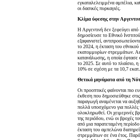
εγκαταλελειμμένα αμπέλια, καθ
οι δασικές πυρκαγιές.
Κλίμα ύφεσης στην Αργεντιν
Η Αργεντινή δεν ξεφεύγει από
δημοσίευσε το Εθνικό Ινστιτο
εξαφανιστεί, αντιπροσωπεύοντ
το 2024, η έκταση του εθνικο
εκατομμυρίων στρεμμάτων. Αιτ
κατανάλωσης, η οποία έφτασε 
το 2025. Σε αυτό το πλαίσιο, 
10% σε σχέση με τα 10,7 εκατ
Θετικά μηνύματα από τη Νό
Οι προοπτικές φαίνονται πιο ε
έκθεση που δημοσιεύθηκε στις
παραγωγή αναμένεται να αυξηθε
πολλά υποσχόμενο για πολλές πο
ολοκληρωθεί. Οι χειμερινές β
της περιόδου, ενώ οι βροχές 
από μια παρατεταμένη περίοδο 
έκταση του αμπελώνα διατηρεί
στρεμμάτων σε ένα έτος. Παρό