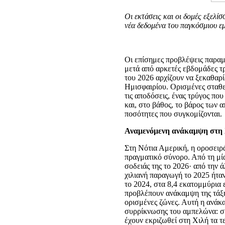
Οι εκτάσεις και οι δομές εξελ
νέα δεδομένα του παγκόσμιου ε
Οι επίσημες προβλέψεις παραμ
μετά από αρκετές εβδομάδες τρ
του 2026 αρχίζουν να ξεκαθαρί
Ημισφαιρίου. Ορισμένες σταθε
τις αποδόσεις, ένας τρύγος πο
και, στο βάθος, το βάρος των 
ποσότητες που συγκομίζονται.
Αναμενόμενη ανάκαμψη στη
Στη Νότια Αμερική, η οροσειρ
πραγματικό σύνορο. Από τη μία
σοδειάς της το 2026· από την 
χιλιανή παραγωγή το 2025 ήτα
το 2024, στα 8,4 εκατομμύρια 
προβλέπουν ανάκαμψη της τάξη
ορισμένες ζώνες. Αυτή η ανάκ
συρρίκνωσης του αμπελώνα: σ
έχουν εκριζωθεί στη Χιλή τα τ