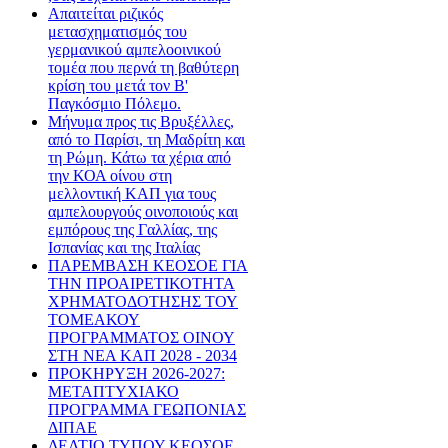
Απαιτείται ριζικός
μετασχηματισμός του
γερμανικού αμπελοοινικού
τομέα που περνά τη βαθύτερη
κρίση του μετά τον Β'
Παγκόσμιο Πόλεμο.
Μήνυμα προς τις Βρυξέλλες,
από το Παρίσι, τη Μαδρίτη και
τη Ρώμη. Κάτω τα χέρια από
την ΚΟΑ οίνου στη
μελλοντική ΚΑΠ για τους
αμπελουργούς οινοποιούς και
εμπόρους της Γαλλίας, της
Ισπανίας και της Ιταλίας
ΠΑΡΕΜΒΑΣΗ ΚΕΟΣΟΕ ΓΙΑ
ΤΗΝ ΠΡΟΑΙΡΕΤΙΚΟΤΗΤΑ
ΧΡΗΜΑΤΟΔΟΤΗΣΗΣ ΤΟΥ
ΤΟΜΕΑΚΟΥ
ΠΡΟΓΡΑΜΜΑΤΟΣ ΟΙΝΟΥ
ΣΤΗ ΝΕΑ ΚΑΠ 2028 - 2034
ΠΡΟΚΗΡΥΞΗ 2026-2027:
ΜΕΤΑΠΤΥΧΙΑΚΟ
ΠΡΟΓΡΑΜΜΑ ΓΕΩΠΟΝΙΑΣ
ΔΙΠΑΕ
ΔΕΛΤΙΟ ΤΥΠΟΥ ΚΕΟΣΟΕ