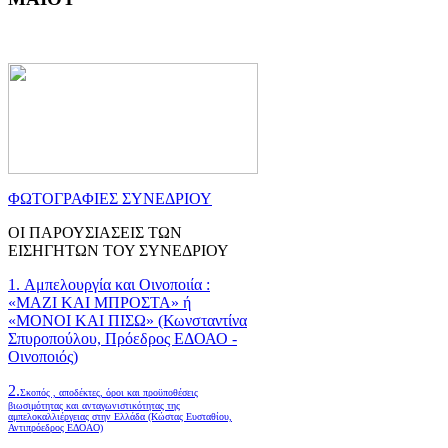
ΦΩΤΟΓΡΑΦΙΕΣ ΣΥΝΕΔΡΙΟΥ
ΟΙ ΠΑΡΟΥΣΙΑΣΕΙΣ ΤΩΝ
ΕΙΣΗΓΗΤΩΝ ΤΟΥ ΣΥΝΕΔΡΙΟΥ
1. Αμπελουργία και Οινοποιία :
«ΜΑΖΙ ΚΑΙ ΜΠΡΟΣΤΑ» ή
«ΜΟΝΟΙ ΚΑΙ ΠΙΣΩ» (Κωνσταντίνα
Σπυροπούλου, Πρόεδρος ΕΔΟΑΟ -
Οινοποιός)
2.
Σκοπός , αποδέκτες, όροι και προϋποθέσεις
βιωσιμότητας και ανταγωνιστικότητας της
αμπελοκαλλιέργειας στην Ελλάδα
(Κώστας Ευσταθίου,
Αντιπρόεδρος ΕΔΟΑΟ)