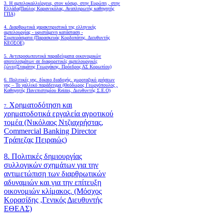
3. Η αμπελοκαλλιέργεια, στον κόσμο, στην Ευρώπη , στην
Ελλάδα(Παύλος Καρανικόλας, Αναπληρωτής καθηγητής
ΓΠΑ)
4.
Διαρθρωτικά χαρακτηριστικά της ελληνικής
αμπελουργίας - υφιστάμενη κατάσταση -
Συμπεράσματα (Παρασκευάς Κορδοπάτης, Διευθυντής
ΚΕΟΣΟΕ)
5. Αντιπροσωπευτικά παραδείγματα οικονομικών
αποτελεσμάτων σε διαφορετικές αμπελουργικές
ζώνες(Σταμάτης Γεωργάκης, Πρόεδρος ΑΣ Κορωπίου)
6.
Πολιτικές γης, δίκαιο διαδοχής, χωροταξικό χρήσεων
γης – Το γαλλικό παράδειγμα (Θεόδωρος Γεωργόπουλος ,
Καθηγητής Πανεπιστημίου Reims, Διευθυντής Σ.Ε.Ο)
Χρηματοδότηση και
7.
χρηματοδοτικά εργαλεία αγροτικού
τομέα (Νικόλαος Ντζιαχρήστας,
Commercial Banking Director
Τράπεζας Πειραιώς)
8. Πολιτικές δημιουργίας
συλλογικών σχημάτων για την
αντιμετώπιση των διαρθρωτικών
αδυναμιών και για την επίτευξη
οικονομιών κλίμακος. (Μόσχος
Κορασίδης ,Γενικός Διευθυντής
ΕΘΕΑΣ)