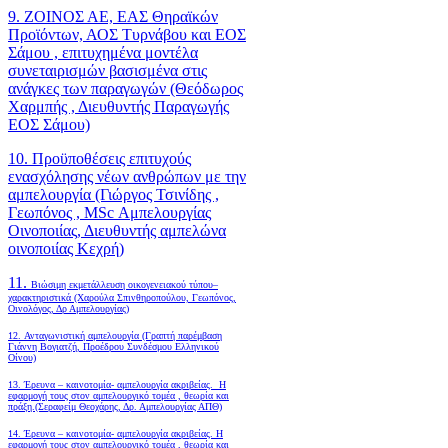
9. ΖΟΙΝΟΣ ΑΕ, ΕΑΣ Θηραϊκών
Προϊόντων, ΑΟΣ Τυρνάβου και ΕΟΣ
Σάμου , επιτυχημένα μοντέλα
συνεταιρισμών βασισμένα στις
ανάγκες των παραγωγών (Θεόδωρος
Χαρμπής , Διευθυντής Παραγωγής
ΕΟΣ Σάμου)
10. Προϋποθέσεις επιτυχούς
ενασχόλησης νέων ανθρώπων με την
αμπελουργία (Γιώργος Τσινίδης ,
Γεωπόνος , MSc Αμπελουργίας
Οινοποιίας, Διευθυντής αμπελώνα
οινοποιίας Κεχρή)
11.
Βιώσιμη εκμετάλλευση οικογενειακού τύπου–
χαρακτηριστικά (Χαρούλα Σπινθηροπούλου, Γεωπόνος,
Οινολόγος, Δρ Αμπελουργίας)
12. Ανταγωνιστική αμπελουργία (Γραπτή παρέμβαση
Γιάννη Βογιατζή, Προέδρου Συνδέσμου Ελληνικού
Οίνου)
13. Έρευνα – καινοτομία- αμπελουργία ακριβείας. Η
εφαρμογή τους στον αμπελουργικό τομέα , θεωρία και
πράξη.(Σεραφείμ Θεοχάρης, Δρ. Αμπελουργίας ΑΠΘ)
14. Έρευνα – καινοτομία- αμπελουργία ακριβείας. Η
εφαρμογή τους στον αμπελουργικό τομέα , θεωρία και