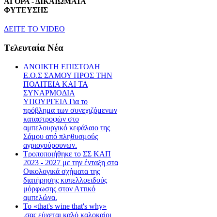
ΑΓΟΡΑ - ΔΙΚΑΙΩΜΑΤΑ
ΦΥΤΕΥΣΗΣ
ΔEITE TO VIDEO
Tελευταία Nέα
ΑΝΟΙΚΤΗ ΕΠΙΣΤΟΛΗ
Ε.Ο.Σ ΣΑΜΟΥ ΠΡΟΣ ΤΗΝ
ΠΟΛΙΤΕΙΑ ΚΑΙ ΤΑ
ΣΥΝΑΡΜΟΔΙΑ
ΥΠΟΥΡΓΕΙΑ Για το
πρόβλημα των συνεχιζόμενων
καταστροφών στο
αμπελουργικό κεφάλαιο της
Σάμου από πληθυσμούς
αγριογούρουνων.
Τροποποιήθηκε το ΣΣ ΚΑΠ
2023 - 2027 με την ένταξη στα
Οικολογικά σχήματα της
διατήρησης κυπελλοειδούς
μόρφωσης στον Αττικό
αμπελώνα.
Το «that's wine that's why»
,σας εύχεται καλό καλοκαίρι