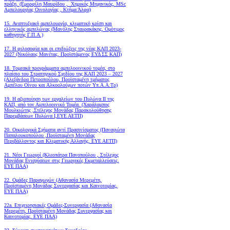
πράξη. (Εμορφίλη Μαυρίδου , Χημικός Μηχανικός, MSc
Αμπελουργίας Οινολογίας , Κτήμα Άλφα)
15. Αναπτυξιακή αμπελουργία, κλιματική κρίση και
ελληνικός αμπελώνας (Μανόλης Σταυρακάκης, Ομότιμος
καθηγητής Γ.Π.Α.)
17. Η φιλοσοφία και οι επιδιώξεις της νέας ΚΑΠ 2023-
2027 (Νικόλαος Μανέτας, Προϊστάμενος ΕΥΔ ΣΣ ΚΑΠ)
18. Tομεακά προγράμματα αμπελοοινικού τομέα, στο
πλαίσιο του Στρατηγικού Σχεδίου της ΚΑΠ 2023 – 2027
(Αλεξάνδρα Πετροπούλου, Προϊσταμένη τμήματος
Αμπέλου Οίνου και Αλκοολούχων ποτών Υπ.Α.Α.Τρ)
19.
Η αξιοποίηση των εργαλείων του Πυλώνα ΙΙ της
ΚΑΠ, από τον Αμπελοοινικό Τομέα.
(Χαράλαμπος
Μουλκιώτης ,Στέλεχος Μονάδας Παρακολούθησης
Παρεμβάσεων Πυλώνα Ι,ΕΥΕ ΑΕΤΠ)
20. Οικολογικά Σχήματα αντί Πρασινίσματος (Παναγιώτα
Παπαλουκοπούλου ,Προϊσταμένη Μονάδας
Περιβάλλοντος και Κλιματικής Αλλαγής, ΕΥΕ ΑΕΤΠ)
21. Νέοι Γεωργοί (Κλεοπάτρα Πανοπούλου , Στέλεχος
Μονάδας Ενισχύσεων στις Γεωργικές Εκμεταλλεύσεις,
ΕΥΕ ΠΑΑ)
22. Ομάδες Παραγωγών (Αθανασία Μερεμέτη,
Προϊσταμένη Μονάδας Συνεργασίας και Καινοτομίας,
ΕΥΕ ΠΑΑ)
22a. Επιχειρησιακές Ομάδες-Συνεργασία (Αθανασία
Μερεμέτη, Προϊσταμένη Μονάδας Συνεργασίας και
Καινοτομίας, ΕΥΕ ΠΑΑ)