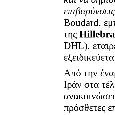
επιβαρύνσει
Boudard, εμ
της
Hillebr
DHL), εταιρε
εξειδικεύετ
Από την ένα
Ιράν στα τέ
ανακοινώσει
πρόσθετες επ