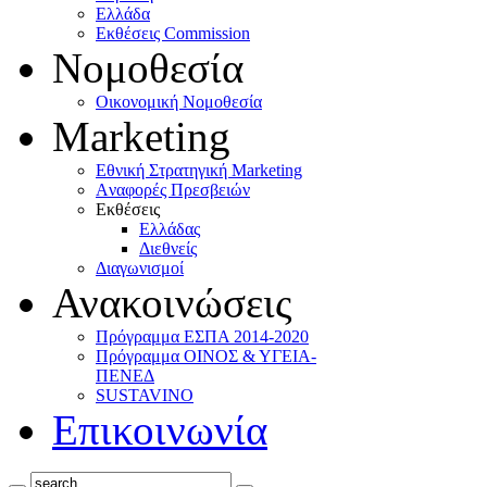
Ελλάδα
Eκθέσεις Commission
Νομοθεσία
Οικονομική Νομοθεσία
Marketing
Eθνική Στρατηγική Marketing
Aναφορές Πρεσβειών
Eκθέσεις
Eλλάδας
Διεθνείς
Διαγωνισμοί
Ανακοινώσεις
Πρόγραμμα ΕΣΠΑ 2014-2020
Πρόγραμμα ΟΙΝΟΣ & ΥΓΕΙΑ-
ΠΕΝΕΔ
SUSTAVINO
Επικοινωνία