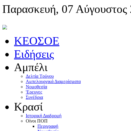
Παρασκευή, 07 Αύγουστος
KEOΣOE
Ειδήσεις
Αμπέλι
Δελτία Τρύγου
Αμπελουργικά Διαμερίσματα
Nομοθεσία
'Eρευνες
Συνέδρια
Κρασί
Iστορική Διαδρομή
Oίνοι ΠOΠ
Περιγραφή