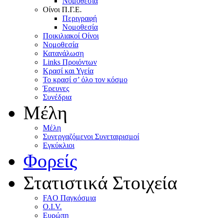
Nομοθεσία
Oίνοι Π.Γ.E.
Περιγραφή
Νομοθεσία
Ποικιλιακοί Oίνοι
Nομοθεσία
Κατανάλωση
Links Προιόντων
Κρασί και Υγεία
To κρασί σ’ όλο τον κόσμο
Έρευνες
Συνέδρια
Μέλη
Mέλη
Συνεργαζόμενοι Συνεταιρισμοί
Εγκύκλιοι
Φορείς
Στατιστικά Στοιχεία
FAO Παγκόσμια
O.I.V.
Ευρώπη