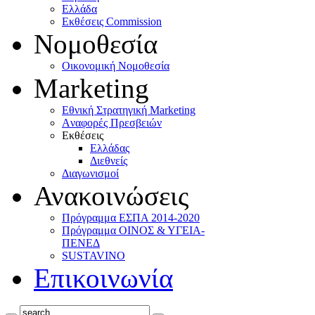
Ελλάδα
Eκθέσεις Commission
Νομοθεσία
Οικονομική Νομοθεσία
Marketing
Eθνική Στρατηγική Marketing
Aναφορές Πρεσβειών
Eκθέσεις
Eλλάδας
Διεθνείς
Διαγωνισμοί
Ανακοινώσεις
Πρόγραμμα ΕΣΠΑ 2014-2020
Πρόγραμμα ΟΙΝΟΣ & ΥΓΕΙΑ-
ΠΕΝΕΔ
SUSTAVINO
Επικοινωνία