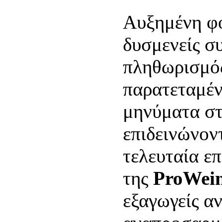
Αυξημένη φο
δυσμενείς συ
πληθωρισμός
παρατεταμέν
μηνύματα στ
επιδεινώνον
τελευταία ε
της
ProWei
εξαγωγείς α