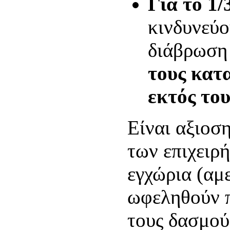
Για το 1/
κινδυνεύο
διάβρωση
τους κατ
εκτός του
Είναι αξιοσ
των επιχειρ
εγχώρια (αμ
ωφεληθούν π
τους δασμού