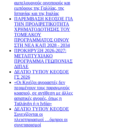
αμπελουργούς οινοποιούς και
εμπόρους της Γαλλίας, της
Ισπανίας και της Ιταλίας
ΠΑΡΕΜΒΑΣΗ ΚΕΟΣΟΕ ΓΙΑ
ΤΗΝ ΠΡΟΑΙΡΕΤΙΚΟΤΗΤΑ
ΧΡΗΜΑΤΟΔΟΤΗΣΗΣ ΤΟΥ
ΤΟΜΕΑΚΟΥ
ΠΡΟΓΡΑΜΜΑΤΟΣ ΟΙΝΟΥ
ΣΤΗ ΝΕΑ ΚΑΠ 2028 - 2034
ΠΡΟΚΗΡΥΞΗ 2026-2027:
ΜΕΤΑΠΤΥΧΙΑΚΟ
ΠΡΟΓΡΑΜΜΑ ΓΕΩΠΟΝΙΑΣ
ΔΙΠΑΕ
ΔΕΛΤΙΟ ΤΥΠΟΥ ΚΕΟΣΟΕ
ΓΣ 2026
«Οι Κινέζοι αγοραστές δεν
περιμένουν τους παραγωγούς
κρασιού, σε αντίθεση με άλλες
ασιατικές αγορές, όπως η
Ταϊλάνδη ή η Ινδία»
ΔΕΛΤΙΟ ΤΥΠΟΥ ΚΕΟΣΟΕ
Συνεχίζονται οι
πλειστηριασμοί …όμηροι οι
συνεταιρισμοί