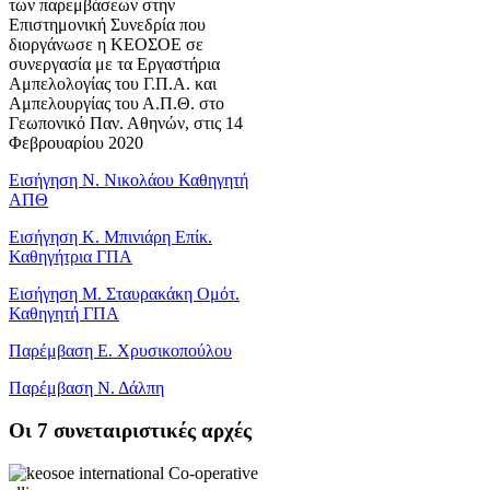
των παρεμβάσεων στην
Επιστημονική Συνεδρία που
διοργάνωσε η ΚΕΟΣΟΕ σε
συνεργασία με τα Εργαστήρια
Αμπελολογίας του Γ.Π.Α. και
Αμπελουργίας του Α.Π.Θ. στο
Γεωπονικό Παν. Αθηνών, στις 14
Φεβρουαρίου 2020
Εισήγηση Ν. Νικολάου Καθηγητή
ΑΠΘ
Εισήγηση Κ. Μπινιάρη Επίκ.
Καθηγήτρια ΓΠΑ
Εισήγηση Μ. Σταυρακάκη Ομότ.
Καθηγητή ΓΠΑ
Παρέμβαση Ε. Χρυσικοπούλου
Παρέμβαση Ν. Δάλπη
Oι 7 συνεταιριστικές αρχές