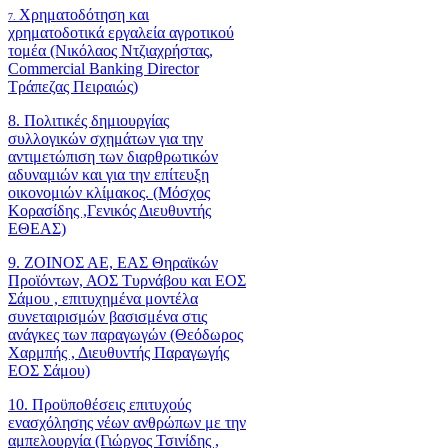
Χρηματοδότηση και
7.
χρηματοδοτικά εργαλεία αγροτικού
τομέα (Νικόλαος Ντζιαχρήστας,
Commercial Banking Director
Τράπεζας Πειραιώς)
8. Πολιτικές δημιουργίας
συλλογικών σχημάτων για την
αντιμετώπιση των διαρθρωτικών
αδυναμιών και για την επίτευξη
οικονομιών κλίμακος. (Μόσχος
Κορασίδης ,Γενικός Διευθυντής
ΕΘΕΑΣ)
9. ΖΟΙΝΟΣ ΑΕ, ΕΑΣ Θηραϊκών
Προϊόντων, ΑΟΣ Τυρνάβου και ΕΟΣ
Σάμου , επιτυχημένα μοντέλα
συνεταιρισμών βασισμένα στις
ανάγκες των παραγωγών (Θεόδωρος
Χαρμπής , Διευθυντής Παραγωγής
ΕΟΣ Σάμου)
10. Προϋποθέσεις επιτυχούς
ενασχόλησης νέων ανθρώπων με την
αμπελουργία (Γιώργος Τσινίδης ,