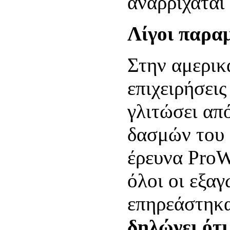
αναρριχάται
Λίγοι παρα
Στην αμερικ
επιχειρήσεις
γλιτώσει απ
δασμών του 
έρευνα ProW
όλοι οι εξαγ
επηρεάστηκ
δηλώνει ότ