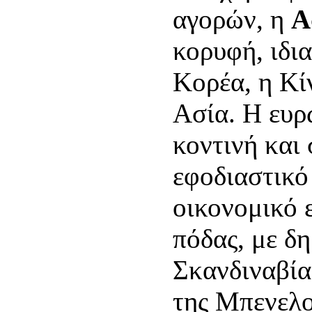
αγορών, η
Α
κορυφή, ιδια
Κορέα, η Κί
Ασία. Η ευρ
κοντινή και
εφοδιαστικό 
οικονομικό 
πόδας, με δ
Σκανδιναβία,
της Μπενελο