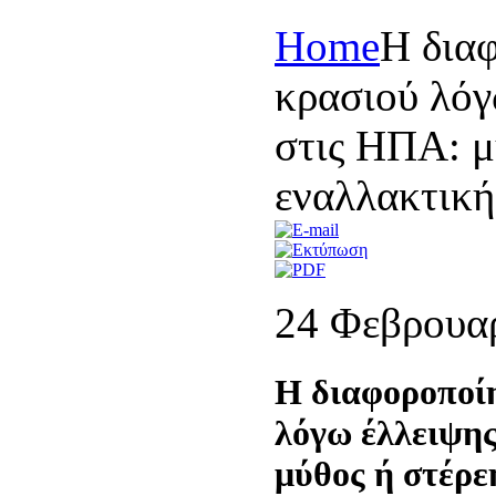
Home
Η δια
κρασιού λόγ
στις ΗΠΑ: μ
εναλλακτική
24 Φεβρουα
Η διαφοροποί
λόγω έλλειψη
μύθος ή στέρε