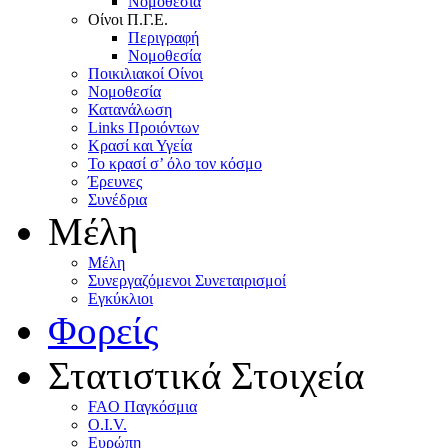
Nομοθεσία
Oίνοι Π.Γ.E.
Περιγραφή
Νομοθεσία
Ποικιλιακοί Oίνοι
Nομοθεσία
Κατανάλωση
Links Προιόντων
Κρασί και Υγεία
To κρασί σ’ όλο τον κόσμο
Έρευνες
Συνέδρια
Μέλη
Mέλη
Συνεργαζόμενοι Συνεταιρισμοί
Εγκύκλιοι
Φορείς
Στατιστικά Στοιχεία
FAO Παγκόσμια
O.I.V.
Ευρώπη