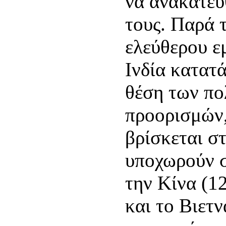
να ανακατευ
τους. Παρά 
ελεύθερου ε
Ινδία κατατ
θέση των π
προορισμών,
βρίσκεται σ
υποχωρούν 
την Κίνα (12
και το Βιετ