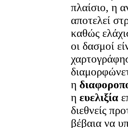
πλαίσιο, η 
αποτελεί στ
καθώς ελάχι
οι δασμοί εί
χαρτογράφη
διαμορφώνετ
η
διαφοροπ
η
ευελιξία
ε
διεθνείς πρ
βέβαια να υπ