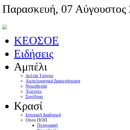
Παρασκευή, 07 Αύγουστος
KEOΣOE
Ειδήσεις
Αμπέλι
Δελτία Τρύγου
Αμπελουργικά Διαμερίσματα
Nομοθεσία
'Eρευνες
Συνέδρια
Κρασί
Iστορική Διαδρομή
Oίνοι ΠOΠ
Περιγραφή