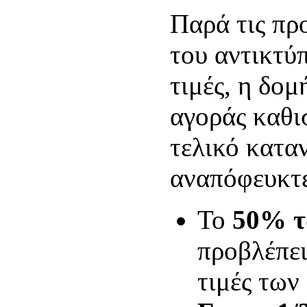
Παρά τις πρ
του αντικτύ
τιμές, η δομ
αγοράς καθισ
τελικό κατα
αναπόφευκτε
Το
50% τ
προβλέπει
τιμές των