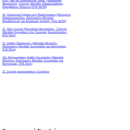
ΚΑΠ, από τον Αμπελοοινικό Τομέα.
(Χαράλαμπος
Μουλκιώτης ,Στέλεχος Μονάδας Παρακολούθησης
Παρεμβάσεων Πυλώνα Ι,ΕΥΕ ΑΕΤΠ)
20. Οικολογικά Σχήματα αντί Πρασινίσματος (Παναγιώτα
Παπαλουκοπούλου ,Προϊσταμένη Μονάδας
Περιβάλλοντος και Κλιματικής Αλλαγής, ΕΥΕ ΑΕΤΠ)
21. Νέοι Γεωργοί (Κλεοπάτρα Πανοπούλου , Στέλεχος
Μονάδας Ενισχύσεων στις Γεωργικές Εκμεταλλεύσεις,
ΕΥΕ ΠΑΑ)
22. Ομάδες Παραγωγών (Αθανασία Μερεμέτη,
Προϊσταμένη Μονάδας Συνεργασίας και Καινοτομίας,
ΕΥΕ ΠΑΑ)
22a. Επιχειρησιακές Ομάδες-Συνεργασία (Αθανασία
Μερεμέτη, Προϊσταμένη Μονάδας Συνεργασίας και
Καινοτομίας, ΕΥΕ ΠΑΑ)
23. Σύνοψη συμπερασμάτων Συνεδρίου