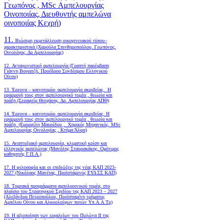
Γεωπόνος , MSc Αμπελουργίας
Οινοποιίας, Διευθυντής αμπελώνα
οινοποιίας Κεχρή)
11.
Βιώσιμη εκμετάλλευση οικογενειακού τύπου–
χαρακτηριστικά (Χαρούλα Σπινθηροπούλου, Γεωπόνος,
Οινολόγος, Δρ Αμπελουργίας)
12. Ανταγωνιστική αμπελουργία (Γραπτή παρέμβαση
Γιάννη Βογιατζή, Προέδρου Συνδέσμου Ελληνικού
Οίνου)
13. Έρευνα – καινοτομία- αμπελουργία ακριβείας. Η
εφαρμογή τους στον αμπελουργικό τομέα , θεωρία και
πράξη.(Σεραφείμ Θεοχάρης, Δρ. Αμπελουργίας ΑΠΘ)
14. Έρευνα – καινοτομία- αμπελουργία ακριβείας. Η
εφαρμογή τους στον αμπελουργικό τομέα , θεωρία και
πράξη. (Εμορφίλη Μαυρίδου , Χημικός Μηχανικός, MSc
Αμπελουργίας Οινολογίας , Κτήμα Άλφα)
15. Αναπτυξιακή αμπελουργία, κλιματική κρίση και
ελληνικός αμπελώνας (Μανόλης Σταυρακάκης, Ομότιμος
καθηγητής Γ.Π.Α.)
17. Η φιλοσοφία και οι επιδιώξεις της νέας ΚΑΠ 2023-
2027 (Νικόλαος Μανέτας, Προϊστάμενος ΕΥΔ ΣΣ ΚΑΠ)
18. Tομεακά προγράμματα αμπελοοινικού τομέα, στο
πλαίσιο του Στρατηγικού Σχεδίου της ΚΑΠ 2023 – 2027
(Αλεξάνδρα Πετροπούλου, Προϊσταμένη τμήματος
Αμπέλου Οίνου και Αλκοολούχων ποτών Υπ.Α.Α.Τρ)
19.
Η αξιοποίηση των εργαλείων του Πυλώνα ΙΙ της