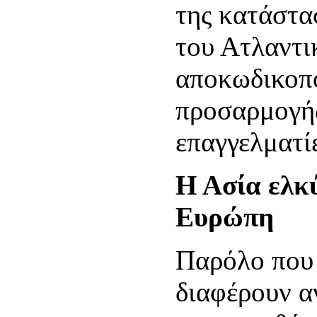
της κατάστα
του Ατλαντι
αποκωδικοπ
προσαρμογής
επαγγελματίε
Η Ασία ελκύ
Ευρώπη
Παρόλο που 
διαφέρουν α