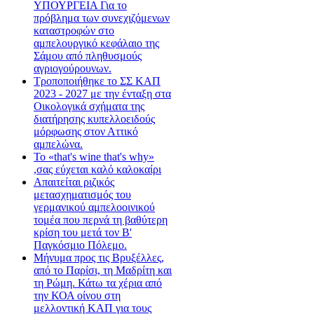
ΥΠΟΥΡΓΕΙΑ Για το
πρόβλημα των συνεχιζόμενων
καταστροφών στο
αμπελουργικό κεφάλαιο της
Σάμου από πληθυσμούς
αγριογούρουνων.
Τροποποιήθηκε το ΣΣ ΚΑΠ
2023 - 2027 με την ένταξη στα
Οικολογικά σχήματα της
διατήρησης κυπελλοειδούς
μόρφωσης στον Αττικό
αμπελώνα.
Το «that's wine that's why»
,σας εύχεται καλό καλοκαίρι
Απαιτείται ριζικός
μετασχηματισμός του
γερμανικού αμπελοοινικού
τομέα που περνά τη βαθύτερη
κρίση του μετά τον Β'
Παγκόσμιο Πόλεμο.
Μήνυμα προς τις Βρυξέλλες,
από το Παρίσι, τη Μαδρίτη και
τη Ρώμη. Κάτω τα χέρια από
την ΚΟΑ οίνου στη
μελλοντική ΚΑΠ για τους