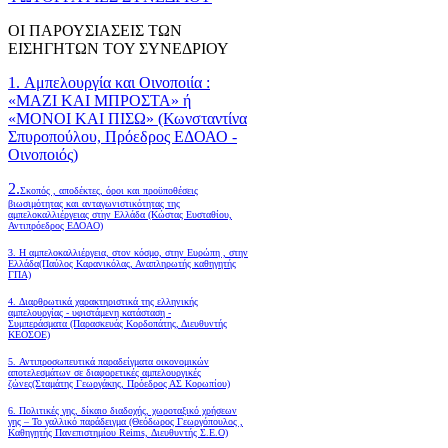
ΟΙ ΠΑΡΟΥΣΙΑΣΕΙΣ ΤΩΝ
ΕΙΣΗΓΗΤΩΝ ΤΟΥ ΣΥΝΕΔΡΙΟΥ
1. Αμπελουργία και Οινοποιία :
«ΜΑΖΙ ΚΑΙ ΜΠΡΟΣΤΑ» ή
«ΜΟΝΟΙ ΚΑΙ ΠΙΣΩ» (Κωνσταντίνα
Σπυροπούλου, Πρόεδρος ΕΔΟΑΟ -
Οινοποιός)
2.
Σκοπός , αποδέκτες, όροι και προϋποθέσεις
βιωσιμότητας και ανταγωνιστικότητας της
αμπελοκαλλιέργειας στην Ελλάδα
(Κώστας Ευσταθίου,
Αντιπρόεδρος ΕΔΟΑΟ)
3. Η αμπελοκαλλιέργεια, στον κόσμο, στην Ευρώπη , στην
Ελλάδα(Παύλος Καρανικόλας, Αναπληρωτής καθηγητής
ΓΠΑ)
4.
Διαρθρωτικά χαρακτηριστικά της ελληνικής
αμπελουργίας - υφιστάμενη κατάσταση -
Συμπεράσματα (Παρασκευάς Κορδοπάτης, Διευθυντής
ΚΕΟΣΟΕ)
5. Αντιπροσωπευτικά παραδείγματα οικονομικών
αποτελεσμάτων σε διαφορετικές αμπελουργικές
ζώνες(Σταμάτης Γεωργάκης, Πρόεδρος ΑΣ Κορωπίου)
6.
Πολιτικές γης, δίκαιο διαδοχής, χωροταξικό χρήσεων
γης – Το γαλλικό παράδειγμα (Θεόδωρος Γεωργόπουλος ,
Καθηγητής Πανεπιστημίου Reims, Διευθυντής Σ.Ε.Ο)