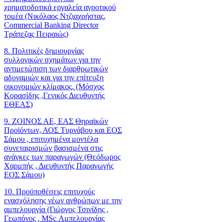
χρηματοδοτικά εργαλεία αγροτικού
τομέα (Νικόλαος Ντζιαχρήστας,
Commercial Banking Director
Τράπεζας Πειραιώς)
8. Πολιτικές δημιουργίας
συλλογικών σχημάτων για την
αντιμετώπιση των διαρθρωτικών
αδυναμιών και για την επίτευξη
οικονομιών κλίμακος. (Μόσχος
Κορασίδης ,Γενικός Διευθυντής
ΕΘΕΑΣ)
9. ΖΟΙΝΟΣ ΑΕ, ΕΑΣ Θηραϊκών
Προϊόντων, ΑΟΣ Τυρνάβου και ΕΟΣ
Σάμου , επιτυχημένα μοντέλα
συνεταιρισμών βασισμένα στις
ανάγκες των παραγωγών (Θεόδωρος
Χαρμπής , Διευθυντής Παραγωγής
ΕΟΣ Σάμου)
10. Προϋποθέσεις επιτυχούς
ενασχόλησης νέων ανθρώπων με την
αμπελουργία (Γιώργος Τσινίδης ,
Γεωπόνος , MSc Αμπελουργίας