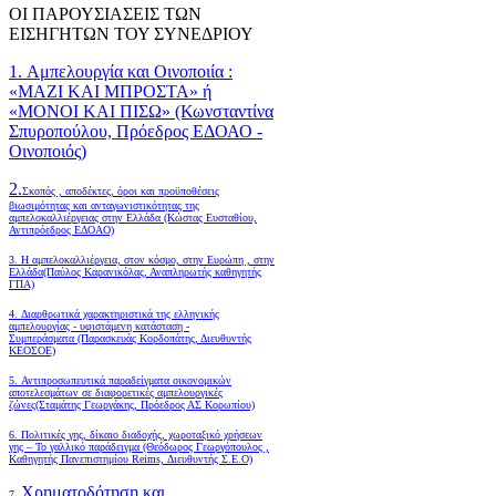
ΟΙ ΠΑΡΟΥΣΙΑΣΕΙΣ ΤΩΝ
ΕΙΣΗΓΗΤΩΝ ΤΟΥ ΣΥΝΕΔΡΙΟΥ
1. Αμπελουργία και Οινοποιία :
«ΜΑΖΙ ΚΑΙ ΜΠΡΟΣΤΑ» ή
«ΜΟΝΟΙ ΚΑΙ ΠΙΣΩ» (Κωνσταντίνα
Σπυροπούλου, Πρόεδρος ΕΔΟΑΟ -
Οινοποιός)
2.
Σκοπός , αποδέκτες, όροι και προϋποθέσεις
βιωσιμότητας και ανταγωνιστικότητας της
αμπελοκαλλιέργειας στην Ελλάδα
(Κώστας Ευσταθίου,
Αντιπρόεδρος ΕΔΟΑΟ)
3. Η αμπελοκαλλιέργεια, στον κόσμο, στην Ευρώπη , στην
Ελλάδα(Παύλος Καρανικόλας, Αναπληρωτής καθηγητής
ΓΠΑ)
4.
Διαρθρωτικά χαρακτηριστικά της ελληνικής
αμπελουργίας - υφιστάμενη κατάσταση -
Συμπεράσματα (Παρασκευάς Κορδοπάτης, Διευθυντής
ΚΕΟΣΟΕ)
5. Αντιπροσωπευτικά παραδείγματα οικονομικών
αποτελεσμάτων σε διαφορετικές αμπελουργικές
ζώνες(Σταμάτης Γεωργάκης, Πρόεδρος ΑΣ Κορωπίου)
6.
Πολιτικές γης, δίκαιο διαδοχής, χωροταξικό χρήσεων
γης – Το γαλλικό παράδειγμα (Θεόδωρος Γεωργόπουλος ,
Καθηγητής Πανεπιστημίου Reims, Διευθυντής Σ.Ε.Ο)
Χρηματοδότηση και
7.