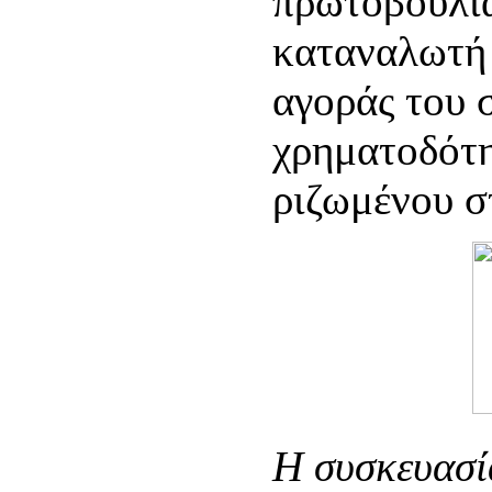
πρωτοβουλία
καταναλωτή γ
αγοράς του 
χρηματοδότη
ριζωμένου στ
Η συσκευασία