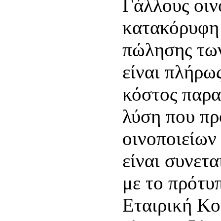
Γάλλους οιν
κατακόρυφη
πώλησης των
είναι πλήρω
κόστος παρα
λύση που πρ
οινοποιείων
είναι συνετ
με το πρότυ
Εταιρική Κο