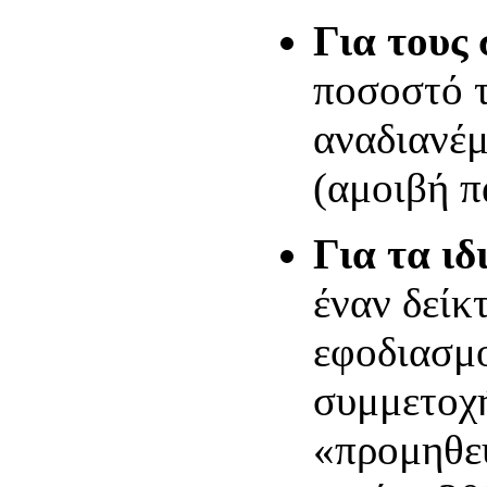
Για τους 
ποσοστό 
αναδιανέμ
(αμοιβή π
Για τα ιδ
έναν δείκ
εφοδιασμο
συμμετοχή
«προμηθε