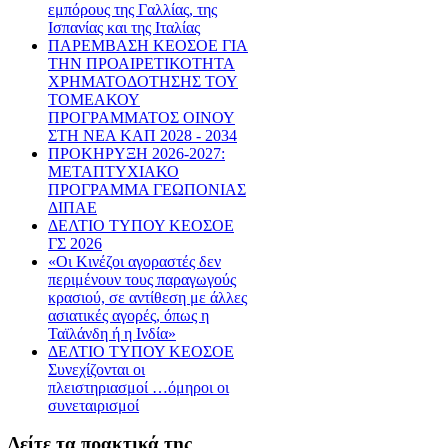
εμπόρους της Γαλλίας, της
Ισπανίας και της Ιταλίας
ΠΑΡΕΜΒΑΣΗ ΚΕΟΣΟΕ ΓΙΑ
ΤΗΝ ΠΡΟΑΙΡΕΤΙΚΟΤΗΤΑ
ΧΡΗΜΑΤΟΔΟΤΗΣΗΣ ΤΟΥ
ΤΟΜΕΑΚΟΥ
ΠΡΟΓΡΑΜΜΑΤΟΣ ΟΙΝΟΥ
ΣΤΗ ΝΕΑ ΚΑΠ 2028 - 2034
ΠΡΟΚΗΡΥΞΗ 2026-2027:
ΜΕΤΑΠΤΥΧΙΑΚΟ
ΠΡΟΓΡΑΜΜΑ ΓΕΩΠΟΝΙΑΣ
ΔΙΠΑΕ
ΔΕΛΤΙΟ ΤΥΠΟΥ ΚΕΟΣΟΕ
ΓΣ 2026
«Οι Κινέζοι αγοραστές δεν
περιμένουν τους παραγωγούς
κρασιού, σε αντίθεση με άλλες
ασιατικές αγορές, όπως η
Ταϊλάνδη ή η Ινδία»
ΔΕΛΤΙΟ ΤΥΠΟΥ ΚΕΟΣΟΕ
Συνεχίζονται οι
πλειστηριασμοί …όμηροι οι
συνεταιρισμοί
Δείτε τα πρακτικά της