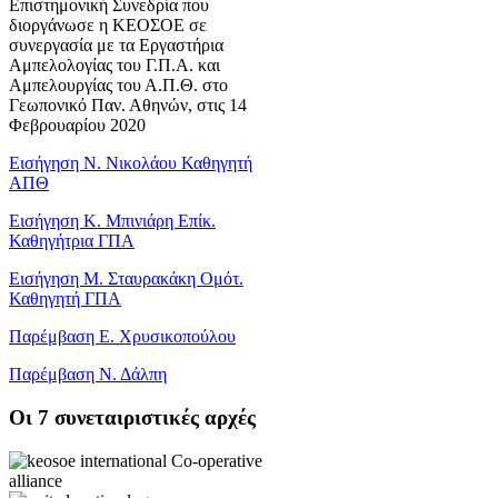
Επιστημονική Συνεδρία που
διοργάνωσε η ΚΕΟΣΟΕ σε
συνεργασία με τα Εργαστήρια
Αμπελολογίας του Γ.Π.Α. και
Αμπελουργίας του Α.Π.Θ. στο
Γεωπονικό Παν. Αθηνών, στις 14
Φεβρουαρίου 2020
Εισήγηση Ν. Νικολάου Καθηγητή
ΑΠΘ
Εισήγηση Κ. Μπινιάρη Επίκ.
Καθηγήτρια ΓΠΑ
Εισήγηση Μ. Σταυρακάκη Ομότ.
Καθηγητή ΓΠΑ
Παρέμβαση Ε. Χρυσικοπούλου
Παρέμβαση Ν. Δάλπη
Oι 7 συνεταιριστικές αρχές