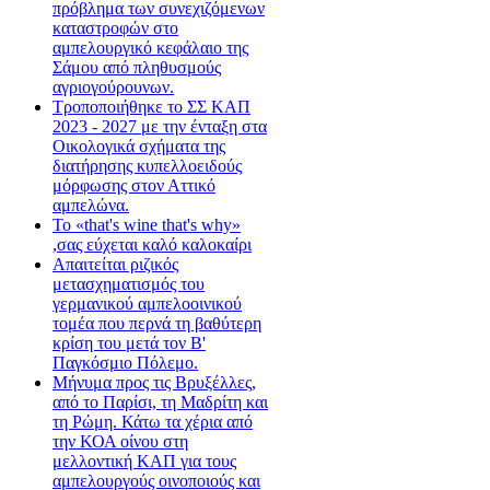
πρόβλημα των συνεχιζόμενων
καταστροφών στο
αμπελουργικό κεφάλαιο της
Σάμου από πληθυσμούς
αγριογούρουνων.
Τροποποιήθηκε το ΣΣ ΚΑΠ
2023 - 2027 με την ένταξη στα
Οικολογικά σχήματα της
διατήρησης κυπελλοειδούς
μόρφωσης στον Αττικό
αμπελώνα.
Το «that's wine that's why»
,σας εύχεται καλό καλοκαίρι
Απαιτείται ριζικός
μετασχηματισμός του
γερμανικού αμπελοοινικού
τομέα που περνά τη βαθύτερη
κρίση του μετά τον Β'
Παγκόσμιο Πόλεμο.
Μήνυμα προς τις Βρυξέλλες,
από το Παρίσι, τη Μαδρίτη και
τη Ρώμη. Κάτω τα χέρια από
την ΚΟΑ οίνου στη
μελλοντική ΚΑΠ για τους
αμπελουργούς οινοποιούς και