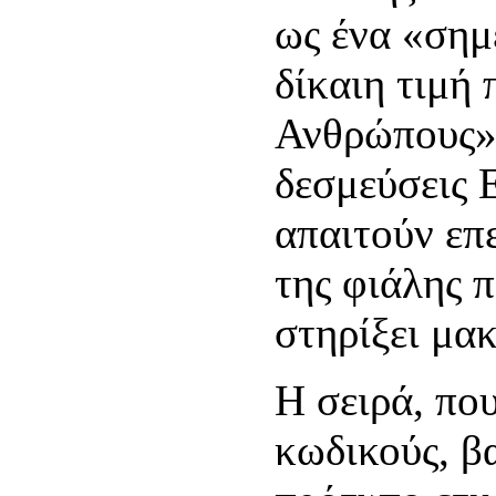
ως ένα «σημ
δίκαιη τιμή 
Ανθρώπους».
δεσμεύσεις 
απαιτούν επε
της φιάλης π
στηρίξει μα
Η σειρά, που
κωδικούς, βα