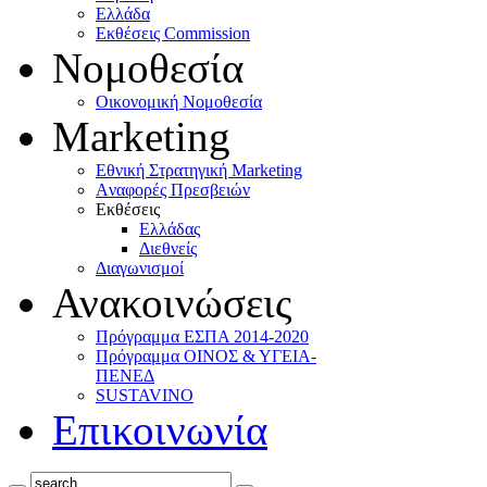
Ελλάδα
Eκθέσεις Commission
Νομοθεσία
Οικονομική Νομοθεσία
Marketing
Eθνική Στρατηγική Marketing
Aναφορές Πρεσβειών
Eκθέσεις
Eλλάδας
Διεθνείς
Διαγωνισμοί
Ανακοινώσεις
Πρόγραμμα ΕΣΠΑ 2014-2020
Πρόγραμμα ΟΙΝΟΣ & ΥΓΕΙΑ-
ΠΕΝΕΔ
SUSTAVINO
Επικοινωνία