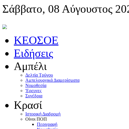
Σάββατο, 08 Αύγουστος 20
KEOΣOE
Ειδήσεις
Αμπέλι
Δελτία Τρύγου
Αμπελουργικά Διαμερίσματα
Nομοθεσία
'Eρευνες
Συνέδρια
Κρασί
Iστορική Διαδρομή
Oίνοι ΠOΠ
Περιγραφή