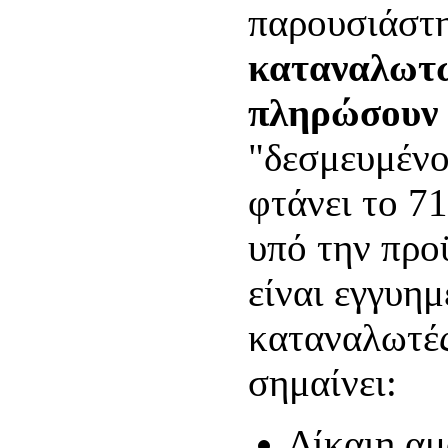
παρουσιάστη
καταναλωτώ
πληρώσουν
"δεσμευμένο
φτάνει το 71
υπό την προ
είναι εγγυημ
καταναλωτές
σημαίνει:
Δίκαιη α