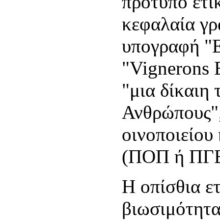
πρότυπο ετι
κεφαλαία γρ
υπογραφή "E
"Vignerons 
"μια δίκαιη 
Ανθρώπους",
οινοποιείου
(ΠΟΠ ή ΠΓΕ
Η οπίσθια ετ
βιωσιμότητα