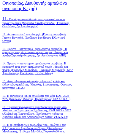
Οινοποιίας, Διευθυντής αμπελώνα
οινοποιίας Κεχρή)
11.
Βιώσιμη εκμετάλλευση οικογενειακού τύπου–
χαρακτηριστικά (Χαρούλα Σπινθηροπούλου, Γεωπόνος,
Οινολόγος, Δρ Αμπελουργίας)
12. Ανταγωνιστική αμπελουργία (Γραπτή παρέμβαση
Γιάννη Βογιατζή, Προέδρου Συνδέσμου Ελληνικού
Οίνου)
13. Έρευνα – καινοτομία- αμπελουργία ακριβείας. Η
εφαρμογή τους στον αμπελουργικό τομέα , θεωρία και
πράξη.(Σεραφείμ Θεοχάρης, Δρ. Αμπελουργίας ΑΠΘ)
14. Έρευνα – καινοτομία- αμπελουργία ακριβείας. Η
εφαρμογή τους στον αμπελουργικό τομέα , θεωρία και
πράξη. (Εμορφίλη Μαυρίδου , Χημικός Μηχανικός, MSc
Αμπελουργίας Οινολογίας , Κτήμα Άλφα)
15. Αναπτυξιακή αμπελουργία, κλιματική κρίση και
ελληνικός αμπελώνας (Μανόλης Σταυρακάκης, Ομότιμος
καθηγητής Γ.Π.Α.)
17. Η φιλοσοφία και οι επιδιώξεις της νέας ΚΑΠ 2023-
2027 (Νικόλαος Μανέτας, Προϊστάμενος ΕΥΔ ΣΣ ΚΑΠ)
18. Tομεακά προγράμματα αμπελοοινικού τομέα, στο
πλαίσιο του Στρατηγικού Σχεδίου της ΚΑΠ 2023 – 2027
(Αλεξάνδρα Πετροπούλου, Προϊσταμένη τμήματος
Αμπέλου Οίνου και Αλκοολούχων ποτών Υπ.Α.Α.Τρ)
19.
Η αξιοποίηση των εργαλείων του Πυλώνα ΙΙ της
ΚΑΠ, από τον Αμπελοοινικό Τομέα.
(Χαράλαμπος
Μουλκιώτης ,Στέλεχος Μονάδας Παρακολούθησης