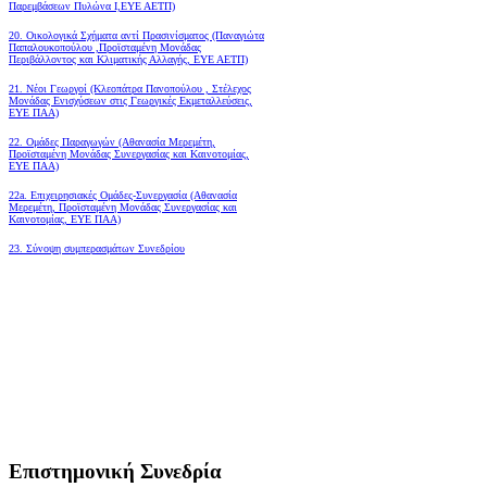
Παρεμβάσεων Πυλώνα Ι,ΕΥΕ ΑΕΤΠ)
20. Οικολογικά Σχήματα αντί Πρασινίσματος (Παναγιώτα
Παπαλουκοπούλου ,Προϊσταμένη Μονάδας
Περιβάλλοντος και Κλιματικής Αλλαγής, ΕΥΕ ΑΕΤΠ)
21. Νέοι Γεωργοί (Κλεοπάτρα Πανοπούλου , Στέλεχος
Μονάδας Ενισχύσεων στις Γεωργικές Εκμεταλλεύσεις,
ΕΥΕ ΠΑΑ)
22. Ομάδες Παραγωγών (Αθανασία Μερεμέτη,
Προϊσταμένη Μονάδας Συνεργασίας και Καινοτομίας,
ΕΥΕ ΠΑΑ)
22a. Επιχειρησιακές Ομάδες-Συνεργασία (Αθανασία
Μερεμέτη, Προϊσταμένη Μονάδας Συνεργασίας και
Καινοτομίας, ΕΥΕ ΠΑΑ)
23. Σύνοψη συμπερασμάτων Συνεδρίου
Επιστημονική Συνεδρία