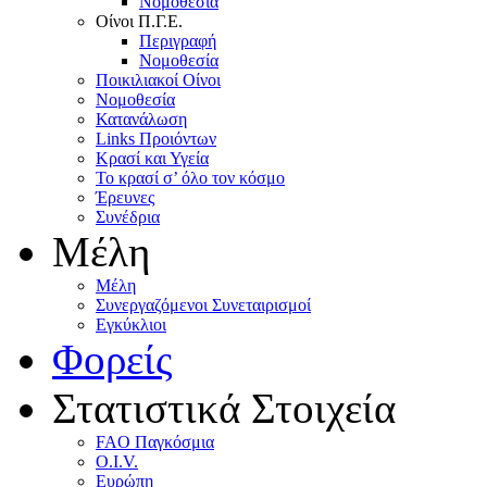
Nομοθεσία
Oίνοι Π.Γ.E.
Περιγραφή
Νομοθεσία
Ποικιλιακοί Oίνοι
Nομοθεσία
Κατανάλωση
Links Προιόντων
Κρασί και Υγεία
To κρασί σ’ όλο τον κόσμο
Έρευνες
Συνέδρια
Μέλη
Mέλη
Συνεργαζόμενοι Συνεταιρισμοί
Εγκύκλιοι
Φορείς
Στατιστικά Στοιχεία
FAO Παγκόσμια
O.I.V.
Ευρώπη