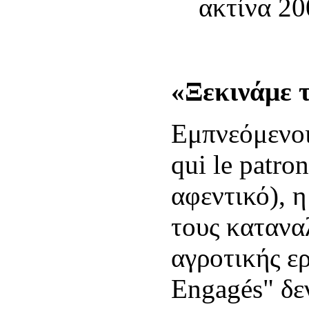
ακτίνα 20
«Ξεκινάμε 
Εμπνεόμενοι
qui le patro
αφεντικό), η
τους καταναλ
αγροτικής ερ
Engagés" δε