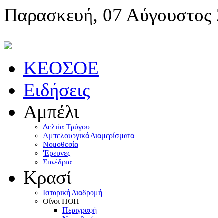
Παρασκευή, 07 Αύγουστος
KEOΣOE
Ειδήσεις
Αμπέλι
Δελτία Τρύγου
Αμπελουργικά Διαμερίσματα
Nομοθεσία
'Eρευνες
Συνέδρια
Κρασί
Iστορική Διαδρομή
Oίνοι ΠOΠ
Περιγραφή