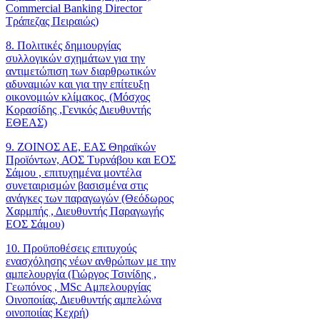
Commercial Banking Director
Τράπεζας Πειραιώς)
8. Πολιτικές δημιουργίας
συλλογικών σχημάτων για την
αντιμετώπιση των διαρθρωτικών
αδυναμιών και για την επίτευξη
οικονομιών κλίμακος. (Μόσχος
Κορασίδης ,Γενικός Διευθυντής
ΕΘΕΑΣ)
9. ΖΟΙΝΟΣ ΑΕ, ΕΑΣ Θηραϊκών
Προϊόντων, ΑΟΣ Τυρνάβου και ΕΟΣ
Σάμου , επιτυχημένα μοντέλα
συνεταιρισμών βασισμένα στις
ανάγκες των παραγωγών (Θεόδωρος
Χαρμπής , Διευθυντής Παραγωγής
ΕΟΣ Σάμου)
10. Προϋποθέσεις επιτυχούς
ενασχόλησης νέων ανθρώπων με την
αμπελουργία (Γιώργος Τσινίδης ,
Γεωπόνος , MSc Αμπελουργίας
Οινοποιίας, Διευθυντής αμπελώνα
οινοποιίας Κεχρή)