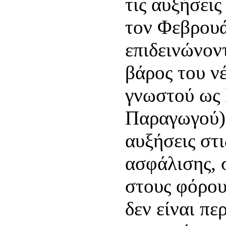
τις αυξήσει
τον Φεβρουά
επιδεινώνον
βάρος του ν
γνωστού ως
Παραγωγού).
αυξήσεις στ
ασφάλισης, 
στους φόρους
δεν είναι πε