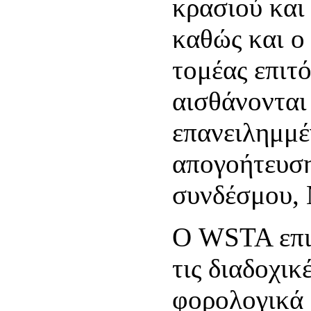
κρασιού και
καθώς και ο
τομέας επιτ
αισθάνονται 
επανειλημμέ
απογοήτευση
συνδέσμου, 
Ο WSTA επισ
τις διαδοχικ
φορολογικά 