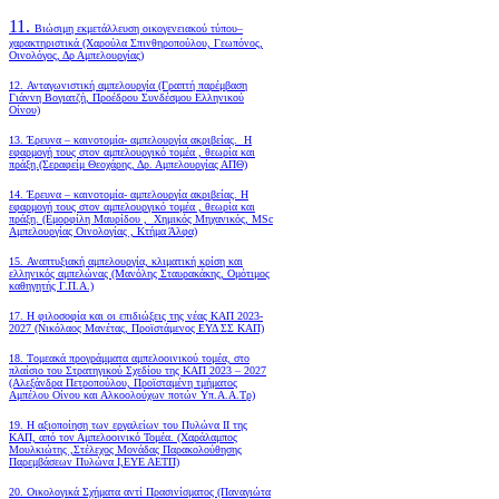
11.
Βιώσιμη εκμετάλλευση οικογενειακού τύπου–
χαρακτηριστικά (Χαρούλα Σπινθηροπούλου, Γεωπόνος,
Οινολόγος, Δρ Αμπελουργίας)
12. Ανταγωνιστική αμπελουργία (Γραπτή παρέμβαση
Γιάννη Βογιατζή, Προέδρου Συνδέσμου Ελληνικού
Οίνου)
13. Έρευνα – καινοτομία- αμπελουργία ακριβείας. Η
εφαρμογή τους στον αμπελουργικό τομέα , θεωρία και
πράξη.(Σεραφείμ Θεοχάρης, Δρ. Αμπελουργίας ΑΠΘ)
14. Έρευνα – καινοτομία- αμπελουργία ακριβείας. Η
εφαρμογή τους στον αμπελουργικό τομέα , θεωρία και
πράξη. (Εμορφίλη Μαυρίδου , Χημικός Μηχανικός, MSc
Αμπελουργίας Οινολογίας , Κτήμα Άλφα)
15. Αναπτυξιακή αμπελουργία, κλιματική κρίση και
ελληνικός αμπελώνας (Μανόλης Σταυρακάκης, Ομότιμος
καθηγητής Γ.Π.Α.)
17. Η φιλοσοφία και οι επιδιώξεις της νέας ΚΑΠ 2023-
2027 (Νικόλαος Μανέτας, Προϊστάμενος ΕΥΔ ΣΣ ΚΑΠ)
18. Tομεακά προγράμματα αμπελοοινικού τομέα, στο
πλαίσιο του Στρατηγικού Σχεδίου της ΚΑΠ 2023 – 2027
(Αλεξάνδρα Πετροπούλου, Προϊσταμένη τμήματος
Αμπέλου Οίνου και Αλκοολούχων ποτών Υπ.Α.Α.Τρ)
19.
Η αξιοποίηση των εργαλείων του Πυλώνα ΙΙ της
ΚΑΠ, από τον Αμπελοοινικό Τομέα.
(Χαράλαμπος
Μουλκιώτης ,Στέλεχος Μονάδας Παρακολούθησης
Παρεμβάσεων Πυλώνα Ι,ΕΥΕ ΑΕΤΠ)
20. Οικολογικά Σχήματα αντί Πρασινίσματος (Παναγιώτα