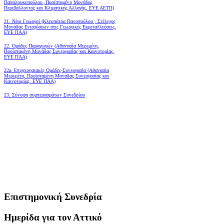
Παπαλουκοπούλου ,Προϊσταμένη Μονάδας
Περιβάλλοντος και Κλιματικής Αλλαγής, ΕΥΕ ΑΕΤΠ)
21. Νέοι Γεωργοί (Κλεοπάτρα Πανοπούλου , Στέλεχος
Μονάδας Ενισχύσεων στις Γεωργικές Εκμεταλλεύσεις,
ΕΥΕ ΠΑΑ)
22. Ομάδες Παραγωγών (Αθανασία Μερεμέτη,
Προϊσταμένη Μονάδας Συνεργασίας και Καινοτομίας,
ΕΥΕ ΠΑΑ)
22a. Επιχειρησιακές Ομάδες-Συνεργασία (Αθανασία
Μερεμέτη, Προϊσταμένη Μονάδας Συνεργασίας και
Καινοτομίας, ΕΥΕ ΠΑΑ)
23. Σύνοψη συμπερασμάτων Συνεδρίου
Επιστημονική Συνεδρία
Ημερίδα για τον Αττικό