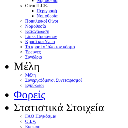
Nομοθεσία
Oίνοι Π.Γ.E.
Περιγραφή
Νομοθεσία
Ποικιλιακοί Oίνοι
Nομοθεσία
Κατανάλωση
Links Προιόντων
Κρασί και Υγεία
To κρασί σ’ όλο τον κόσμο
Έρευνες
Συνέδρια
Μέλη
Mέλη
Συνεργαζόμενοι Συνεταιρισμοί
Εγκύκλιοι
Φορείς
Στατιστικά Στοιχεία
FAO Παγκόσμια
O.I.V.
Ευρώπη