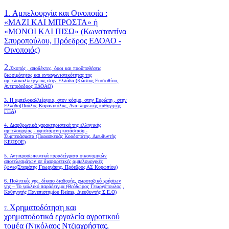
1. Αμπελουργία και Οινοποιία :
«ΜΑΖΙ ΚΑΙ ΜΠΡΟΣΤΑ» ή
«ΜΟΝΟΙ ΚΑΙ ΠΙΣΩ» (Κωνσταντίνα
Σπυροπούλου, Πρόεδρος ΕΔΟΑΟ -
Οινοποιός)
2.
Σκοπός , αποδέκτες, όροι και προϋποθέσεις
βιωσιμότητας και ανταγωνιστικότητας της
αμπελοκαλλιέργειας στην Ελλάδα
(Κώστας Ευσταθίου,
Αντιπρόεδρος ΕΔΟΑΟ)
3. Η αμπελοκαλλιέργεια, στον κόσμο, στην Ευρώπη , στην
Ελλάδα(Παύλος Καρανικόλας, Αναπληρωτής καθηγητής
ΓΠΑ)
4.
Διαρθρωτικά χαρακτηριστικά της ελληνικής
αμπελουργίας - υφιστάμενη κατάσταση -
Συμπεράσματα (Παρασκευάς Κορδοπάτης, Διευθυντής
ΚΕΟΣΟΕ)
5. Αντιπροσωπευτικά παραδείγματα οικονομικών
αποτελεσμάτων σε διαφορετικές αμπελουργικές
ζώνες(Σταμάτης Γεωργάκης, Πρόεδρος ΑΣ Κορωπίου)
6.
Πολιτικές γης, δίκαιο διαδοχής, χωροταξικό χρήσεων
γης – Το γαλλικό παράδειγμα (Θεόδωρος Γεωργόπουλος ,
Καθηγητής Πανεπιστημίου Reims, Διευθυντής Σ.Ε.Ο)
Χρηματοδότηση και
7.
χρηματοδοτικά εργαλεία αγροτικού
τομέα (Νικόλαος Ντζιαχρήστας,