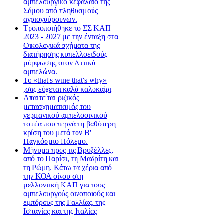
αμπελουργικό κεφάλαιο της
Σάμου από πληθυσμούς
αγριογούρουνων.
Τροποποιήθηκε το ΣΣ ΚΑΠ
2023 - 2027 με την ένταξη στα
Οικολογικά σχήματα της
διατήρησης κυπελλοειδούς
μόρφωσης στον Αττικό
αμπελώνα.
Το «that's wine that's why»
,σας εύχεται καλό καλοκαίρι
Απαιτείται ριζικός
μετασχηματισμός του
γερμανικού αμπελοοινικού
τομέα που περνά τη βαθύτερη
κρίση του μετά τον Β'
Παγκόσμιο Πόλεμο.
Μήνυμα προς τις Βρυξέλλες,
από το Παρίσι, τη Μαδρίτη και
τη Ρώμη. Κάτω τα χέρια από
την ΚΟΑ οίνου στη
μελλοντική ΚΑΠ για τους
αμπελουργούς οινοποιούς και
εμπόρους της Γαλλίας, της
Ισπανίας και της Ιταλίας