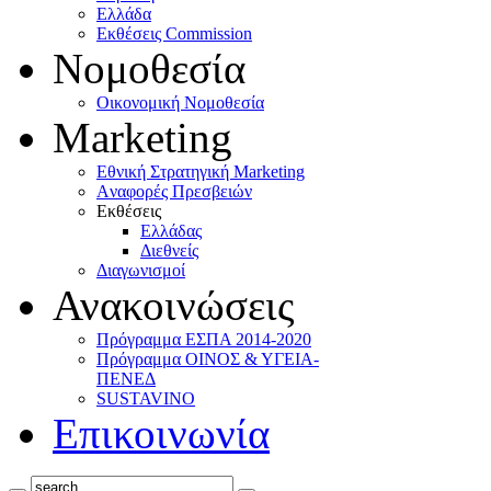
Ελλάδα
Eκθέσεις Commission
Νομοθεσία
Οικονομική Νομοθεσία
Marketing
Eθνική Στρατηγική Marketing
Aναφορές Πρεσβειών
Eκθέσεις
Eλλάδας
Διεθνείς
Διαγωνισμοί
Ανακοινώσεις
Πρόγραμμα ΕΣΠΑ 2014-2020
Πρόγραμμα ΟΙΝΟΣ & ΥΓΕΙΑ-
ΠΕΝΕΔ
SUSTAVINO
Επικοινωνία