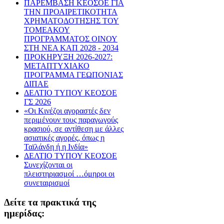
ΠΑΡΕΜΒΑΣΗ ΚΕΟΣΟΕ ΓΙΑ
ΤΗΝ ΠΡΟΑΙΡΕΤΙΚΟΤΗΤΑ
ΧΡΗΜΑΤΟΔΟΤΗΣΗΣ ΤΟΥ
ΤΟΜΕΑΚΟΥ
ΠΡΟΓΡΑΜΜΑΤΟΣ ΟΙΝΟΥ
ΣΤΗ ΝΕΑ ΚΑΠ 2028 - 2034
ΠΡΟΚΗΡΥΞΗ 2026-2027:
ΜΕΤΑΠΤΥΧΙΑΚΟ
ΠΡΟΓΡΑΜΜΑ ΓΕΩΠΟΝΙΑΣ
ΔΙΠΑΕ
ΔΕΛΤΙΟ ΤΥΠΟΥ ΚΕΟΣΟΕ
ΓΣ 2026
«Οι Κινέζοι αγοραστές δεν
περιμένουν τους παραγωγούς
κρασιού, σε αντίθεση με άλλες
ασιατικές αγορές, όπως η
Ταϊλάνδη ή η Ινδία»
ΔΕΛΤΙΟ ΤΥΠΟΥ ΚΕΟΣΟΕ
Συνεχίζονται οι
πλειστηριασμοί …όμηροι οι
συνεταιρισμοί
Δείτε τα πρακτικά της
ημερίδας: