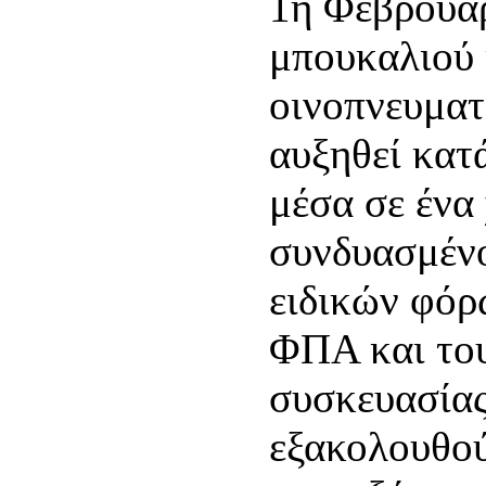
1η Φεβρουαρ
μπουκαλιού 
οινοπνευματ
αυξηθεί κατά
μέσα σε ένα
συνδυασμέν
ειδικών φόρ
ΦΠΑ και το
συσκευασίας
εξακολουθού