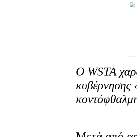
O
WSTA χαρα
κυβέρνησης 
κοντόφθαλμ
Μετά από αρ