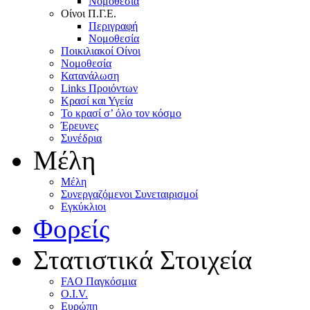
Nομοθεσία
Oίνοι Π.Γ.E.
Περιγραφή
Νομοθεσία
Ποικιλιακοί Oίνοι
Nομοθεσία
Κατανάλωση
Links Προιόντων
Κρασί και Υγεία
To κρασί σ’ όλο τον κόσμο
Έρευνες
Συνέδρια
Μέλη
Mέλη
Συνεργαζόμενοι Συνεταιρισμοί
Εγκύκλιοι
Φορείς
Στατιστικά Στοιχεία
FAO Παγκόσμια
O.I.V.
Ευρώπη