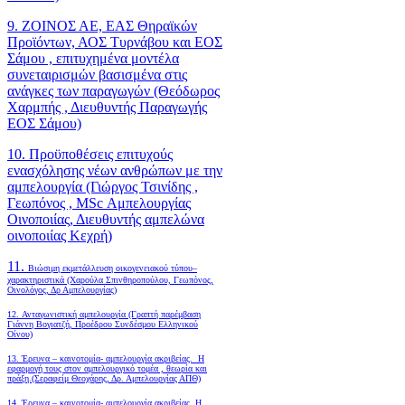
9. ΖΟΙΝΟΣ ΑΕ, ΕΑΣ Θηραϊκών
Προϊόντων, ΑΟΣ Τυρνάβου και ΕΟΣ
Σάμου , επιτυχημένα μοντέλα
συνεταιρισμών βασισμένα στις
ανάγκες των παραγωγών (Θεόδωρος
Χαρμπής , Διευθυντής Παραγωγής
ΕΟΣ Σάμου)
10. Προϋποθέσεις επιτυχούς
ενασχόλησης νέων ανθρώπων με την
αμπελουργία (Γιώργος Τσινίδης ,
Γεωπόνος , MSc Αμπελουργίας
Οινοποιίας, Διευθυντής αμπελώνα
οινοποιίας Κεχρή)
11.
Βιώσιμη εκμετάλλευση οικογενειακού τύπου–
χαρακτηριστικά (Χαρούλα Σπινθηροπούλου, Γεωπόνος,
Οινολόγος, Δρ Αμπελουργίας)
12. Ανταγωνιστική αμπελουργία (Γραπτή παρέμβαση
Γιάννη Βογιατζή, Προέδρου Συνδέσμου Ελληνικού
Οίνου)
13. Έρευνα – καινοτομία- αμπελουργία ακριβείας. Η
εφαρμογή τους στον αμπελουργικό τομέα , θεωρία και
πράξη.(Σεραφείμ Θεοχάρης, Δρ. Αμπελουργίας ΑΠΘ)
14. Έρευνα – καινοτομία- αμπελουργία ακριβείας. Η