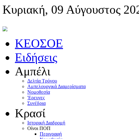
Κυριακή, 09 Αύγουστος 20
KEOΣOE
Ειδήσεις
Αμπέλι
Δελτία Τρύγου
Αμπελουργικά Διαμερίσματα
Nομοθεσία
'Eρευνες
Συνέδρια
Κρασί
Iστορική Διαδρομή
Oίνοι ΠOΠ
Περιγραφή