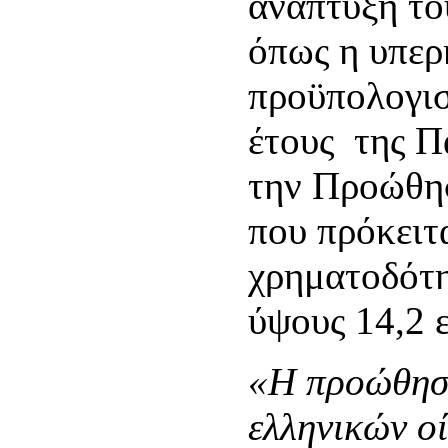
ανάπτυξη το
όπως η υπερ
προϋπολογισ
έτους της Π
την Προώθησ
που πρόκειτ
χρηματοδότη
ύψους 14,2 
«Η προώθησ
ελληνικών οί