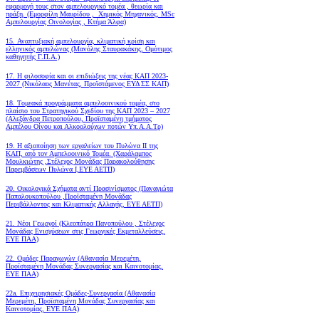
εφαρμογή τους στον αμπελουργικό τομέα , θεωρία και
πράξη. (Εμορφίλη Μαυρίδου , Χημικός Μηχανικός, MSc
Αμπελουργίας Οινολογίας , Κτήμα Άλφα)
15. Αναπτυξιακή αμπελουργία, κλιματική κρίση και
ελληνικός αμπελώνας (Μανόλης Σταυρακάκης, Ομότιμος
καθηγητής Γ.Π.Α.)
17. Η φιλοσοφία και οι επιδιώξεις της νέας ΚΑΠ 2023-
2027 (Νικόλαος Μανέτας, Προϊστάμενος ΕΥΔ ΣΣ ΚΑΠ)
18. Tομεακά προγράμματα αμπελοοινικού τομέα, στο
πλαίσιο του Στρατηγικού Σχεδίου της ΚΑΠ 2023 – 2027
(Αλεξάνδρα Πετροπούλου, Προϊσταμένη τμήματος
Αμπέλου Οίνου και Αλκοολούχων ποτών Υπ.Α.Α.Τρ)
19.
Η αξιοποίηση των εργαλείων του Πυλώνα ΙΙ της
ΚΑΠ, από τον Αμπελοοινικό Τομέα.
(Χαράλαμπος
Μουλκιώτης ,Στέλεχος Μονάδας Παρακολούθησης
Παρεμβάσεων Πυλώνα Ι,ΕΥΕ ΑΕΤΠ)
20. Οικολογικά Σχήματα αντί Πρασινίσματος (Παναγιώτα
Παπαλουκοπούλου ,Προϊσταμένη Μονάδας
Περιβάλλοντος και Κλιματικής Αλλαγής, ΕΥΕ ΑΕΤΠ)
21. Νέοι Γεωργοί (Κλεοπάτρα Πανοπούλου , Στέλεχος
Μονάδας Ενισχύσεων στις Γεωργικές Εκμεταλλεύσεις,
ΕΥΕ ΠΑΑ)
22. Ομάδες Παραγωγών (Αθανασία Μερεμέτη,
Προϊσταμένη Μονάδας Συνεργασίας και Καινοτομίας,
ΕΥΕ ΠΑΑ)
22a. Επιχειρησιακές Ομάδες-Συνεργασία (Αθανασία
Μερεμέτη, Προϊσταμένη Μονάδας Συνεργασίας και
Καινοτομίας, ΕΥΕ ΠΑΑ)