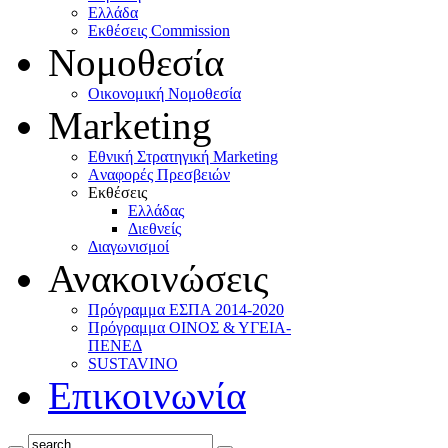
Ελλάδα
Eκθέσεις Commission
Νομοθεσία
Οικονομική Νομοθεσία
Marketing
Eθνική Στρατηγική Marketing
Aναφορές Πρεσβειών
Eκθέσεις
Eλλάδας
Διεθνείς
Διαγωνισμοί
Ανακοινώσεις
Πρόγραμμα ΕΣΠΑ 2014-2020
Πρόγραμμα ΟΙΝΟΣ & ΥΓΕΙΑ-
ΠΕΝΕΔ
SUSTAVINO
Επικοινωνία