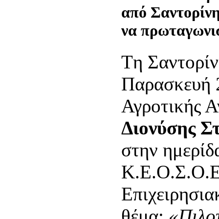
από Σαντορίνη:
να πρωταγωνισ
Tη Σαντορίν
Παρασκευή 2
Αγροτικής Α
Διονύσης Σ
στην ημερίδ
Κ.Ε.Ο.Σ.Ο.Ε
Επιχειρησι
θέμα:
«Πιλο