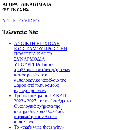
ΑΓΟΡΑ - ΔΙΚΑΙΩΜΑΤΑ
ΦΥΤΕΥΣΗΣ
ΔEITE TO VIDEO
Tελευταία Nέα
ΑΝΟΙΚΤΗ ΕΠΙΣΤΟΛΗ
Ε.Ο.Σ ΣΑΜΟΥ ΠΡΟΣ ΤΗΝ
ΠΟΛΙΤΕΙΑ ΚΑΙ ΤΑ
ΣΥΝΑΡΜΟΔΙΑ
ΥΠΟΥΡΓΕΙΑ Για το
πρόβλημα των συνεχιζόμενων
καταστροφών στο
αμπελουργικό κεφάλαιο της
Σάμου από πληθυσμούς
αγριογούρουνων.
Τροποποιήθηκε το ΣΣ ΚΑΠ
2023 - 2027 με την ένταξη στα
Οικολογικά σχήματα της
διατήρησης κυπελλοειδούς
μόρφωσης στον Αττικό
αμπελώνα.
Το «that's wine that's why»