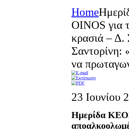
Home
Ημερί
ΟΙΝΟS για 
κρασιά – Δ.
Σαντορίνη: «
να πρωταγων
23 Ιουνίου 
Ημερίδα ΚΕΟΣ
αποαλκοολωμέν