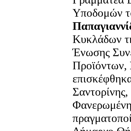
Υποδομών 
Παπαγιαννί
Κυκλάδων τη
Ένωσης Συν
Προϊόντων,
επισκέφθηκα
Σαντορίνης, 
Φανερωμένη
πραγματοποί