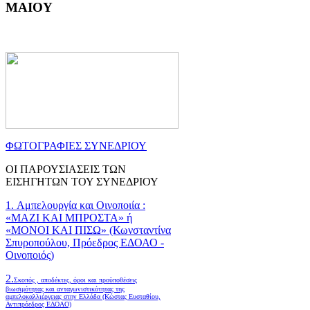
ΜΑΙΟΥ
ΦΩΤΟΓΡΑΦΙΕΣ ΣΥΝΕΔΡΙΟΥ
ΟΙ ΠΑΡΟΥΣΙΑΣΕΙΣ ΤΩΝ
ΕΙΣΗΓΗΤΩΝ ΤΟΥ ΣΥΝΕΔΡΙΟΥ
1. Αμπελουργία και Οινοποιία :
«ΜΑΖΙ ΚΑΙ ΜΠΡΟΣΤΑ» ή
«ΜΟΝΟΙ ΚΑΙ ΠΙΣΩ» (Κωνσταντίνα
Σπυροπούλου, Πρόεδρος ΕΔΟΑΟ -
Οινοποιός)
2.
Σκοπός , αποδέκτες, όροι και προϋποθέσεις
βιωσιμότητας και ανταγωνιστικότητας της
αμπελοκαλλιέργειας στην Ελλάδα
(Κώστας Ευσταθίου,
Αντιπρόεδρος ΕΔΟΑΟ)