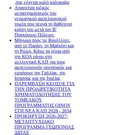
,σας εύχεται καλό καλοκαίρι
Απαιτείται ριζικός
μετασχηματισμός του
γερμανικού αμπελοοινικού
τομέα που περνά τη βαθύτερη
κρίση του μετά τον Β'
Παγκόσμιο Πόλεμο.
Μήνυμα προς τις Βρυξέλλες,
από το Παρίσι, τη Μαδρίτη και
τη Ρώμη. Κάτω τα χέρια από
την ΚΟΑ οίνου στη
μελλοντική ΚΑΠ για τους
αμπελουργούς οινοποιούς και
εμπόρους της Γαλλίας, της
Ισπανίας και της Ιταλίας
ΠΑΡΕΜΒΑΣΗ ΚΕΟΣΟΕ ΓΙΑ
ΤΗΝ ΠΡΟΑΙΡΕΤΙΚΟΤΗΤΑ
ΧΡΗΜΑΤΟΔΟΤΗΣΗΣ ΤΟΥ
ΤΟΜΕΑΚΟΥ
ΠΡΟΓΡΑΜΜΑΤΟΣ ΟΙΝΟΥ
ΣΤΗ ΝΕΑ ΚΑΠ 2028 - 2034
ΠΡΟΚΗΡΥΞΗ 2026-2027:
ΜΕΤΑΠΤΥΧΙΑΚΟ
ΠΡΟΓΡΑΜΜΑ ΓΕΩΠΟΝΙΑΣ
ΔΙΠΑΕ