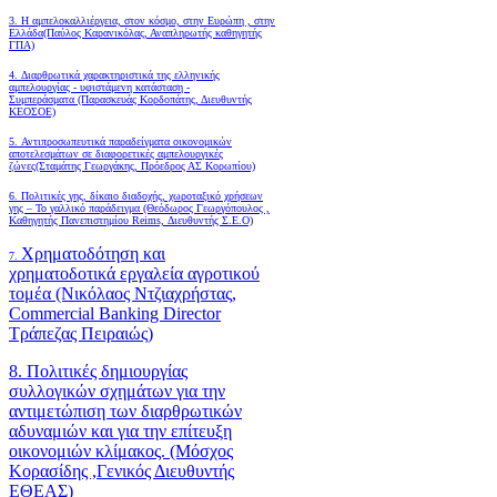
3. Η αμπελοκαλλιέργεια, στον κόσμο, στην Ευρώπη , στην
Ελλάδα(Παύλος Καρανικόλας, Αναπληρωτής καθηγητής
ΓΠΑ)
4.
Διαρθρωτικά χαρακτηριστικά της ελληνικής
αμπελουργίας - υφιστάμενη κατάσταση -
Συμπεράσματα (Παρασκευάς Κορδοπάτης, Διευθυντής
ΚΕΟΣΟΕ)
5. Αντιπροσωπευτικά παραδείγματα οικονομικών
αποτελεσμάτων σε διαφορετικές αμπελουργικές
ζώνες(Σταμάτης Γεωργάκης, Πρόεδρος ΑΣ Κορωπίου)
6.
Πολιτικές γης, δίκαιο διαδοχής, χωροταξικό χρήσεων
γης – Το γαλλικό παράδειγμα (Θεόδωρος Γεωργόπουλος ,
Καθηγητής Πανεπιστημίου Reims, Διευθυντής Σ.Ε.Ο)
Χρηματοδότηση και
7.
χρηματοδοτικά εργαλεία αγροτικού
τομέα (Νικόλαος Ντζιαχρήστας,
Commercial Banking Director
Τράπεζας Πειραιώς)
8. Πολιτικές δημιουργίας
συλλογικών σχημάτων για την
αντιμετώπιση των διαρθρωτικών
αδυναμιών και για την επίτευξη
οικονομιών κλίμακος. (Μόσχος
Κορασίδης ,Γενικός Διευθυντής
ΕΘΕΑΣ)