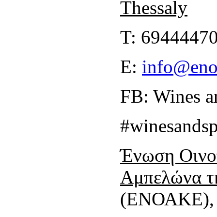
Thessaly
T:
6944447
Ε:
info@eno
FB: Wines an
#winesandspi
Ένωση Οινο
Αμπελώνα τ
(ΕΝΟΑΚΕ),