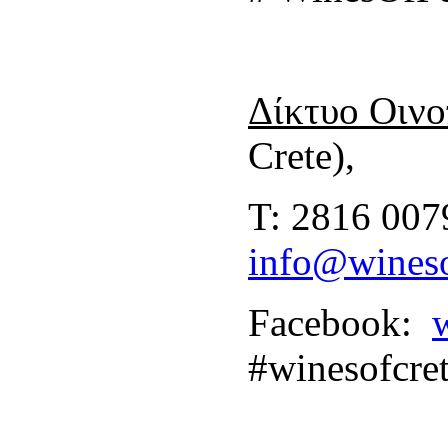
Δίκτυο
Οινο
Crete),
T: 2816 0079
info@wineso
Facebook:
#winesofcre