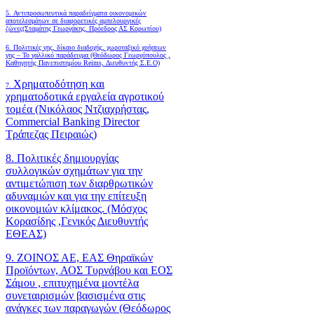
5. Αντιπροσωπευτικά παραδείγματα οικονομικών
αποτελεσμάτων σε διαφορετικές αμπελουργικές
ζώνες(Σταμάτης Γεωργάκης, Πρόεδρος ΑΣ Κορωπίου)
6.
Πολιτικές γης, δίκαιο διαδοχής, χωροταξικό χρήσεων
γης – Το γαλλικό παράδειγμα (Θεόδωρος Γεωργόπουλος ,
Καθηγητής Πανεπιστημίου Reims, Διευθυντής Σ.Ε.Ο)
Χρηματοδότηση και
7.
χρηματοδοτικά εργαλεία αγροτικού
τομέα (Νικόλαος Ντζιαχρήστας,
Commercial Banking Director
Τράπεζας Πειραιώς)
8. Πολιτικές δημιουργίας
συλλογικών σχημάτων για την
αντιμετώπιση των διαρθρωτικών
αδυναμιών και για την επίτευξη
οικονομιών κλίμακος. (Μόσχος
Κορασίδης ,Γενικός Διευθυντής
ΕΘΕΑΣ)
9. ΖΟΙΝΟΣ ΑΕ, ΕΑΣ Θηραϊκών
Προϊόντων, ΑΟΣ Τυρνάβου και ΕΟΣ
Σάμου , επιτυχημένα μοντέλα
συνεταιρισμών βασισμένα στις
ανάγκες των παραγωγών (Θεόδωρος