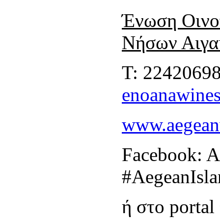
Ένωση Οινο
Νήσων Αιγα
T: 22420698
enoanawine
www.aegeanw
Facebook: A
#AegeanIsl
ή στο porta