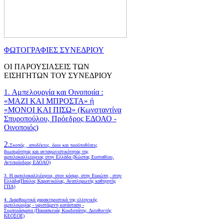
ΦΩΤΟΓΡΑΦΙΕΣ ΣΥΝΕΔΡΙΟΥ
ΟΙ ΠΑΡΟΥΣΙΑΣΕΙΣ ΤΩΝ
ΕΙΣΗΓΗΤΩΝ ΤΟΥ ΣΥΝΕΔΡΙΟΥ
1. Αμπελουργία και Οινοποιία :
«ΜΑΖΙ ΚΑΙ ΜΠΡΟΣΤΑ» ή
«ΜΟΝΟΙ ΚΑΙ ΠΙΣΩ» (Κωνσταντίνα
Σπυροπούλου, Πρόεδρος ΕΔΟΑΟ -
Οινοποιός)
2.
Σκοπός , αποδέκτες, όροι και προϋποθέσεις
βιωσιμότητας και ανταγωνιστικότητας της
αμπελοκαλλιέργειας στην Ελλάδα
(Κώστας Ευσταθίου,
Αντιπρόεδρος ΕΔΟΑΟ)
3. Η αμπελοκαλλιέργεια, στον κόσμο, στην Ευρώπη , στην
Ελλάδα(Παύλος Καρανικόλας, Αναπληρωτής καθηγητής
ΓΠΑ)
4.
Διαρθρωτικά χαρακτηριστικά της ελληνικής
αμπελουργίας - υφιστάμενη κατάσταση -
Συμπεράσματα (Παρασκευάς Κορδοπάτης, Διευθυντής
ΚΕΟΣΟΕ)