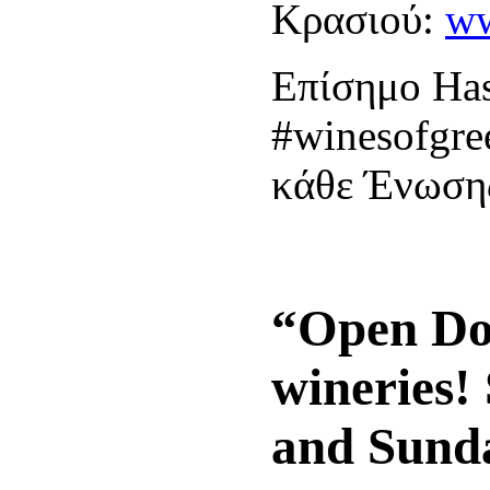
Κρασιού:
ww
Επίσημο Has
#winesofgree
κάθε Ένωση
“Open Do
wineries!
and Sund