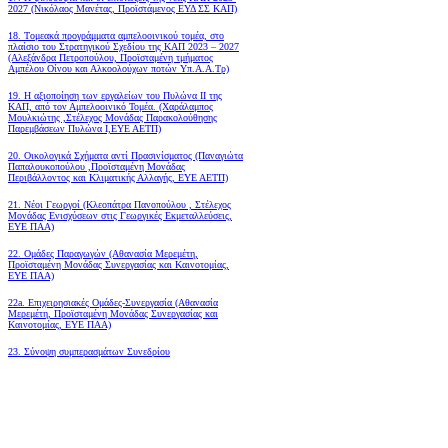
2027 (Νικόλαος Μανέτας, Προϊστάμενος ΕΥΔ ΣΣ ΚΑΠ)
18. Tομεακά προγράμματα αμπελοοινικού τομέα, στο
πλαίσιο του Στρατηγικού Σχεδίου της ΚΑΠ 2023 – 2027
(Αλεξάνδρα Πετροπούλου, Προϊσταμένη τμήματος
Αμπέλου Οίνου και Αλκοολούχων ποτών Υπ.Α.Α.Τρ)
19.
Η αξιοποίηση των εργαλείων του Πυλώνα ΙΙ της
ΚΑΠ, από τον Αμπελοοινικό Τομέα.
(Χαράλαμπος
Μουλκιώτης ,Στέλεχος Μονάδας Παρακολούθησης
Παρεμβάσεων Πυλώνα Ι,ΕΥΕ ΑΕΤΠ)
20. Οικολογικά Σχήματα αντί Πρασινίσματος (Παναγιώτα
Παπαλουκοπούλου ,Προϊσταμένη Μονάδας
Περιβάλλοντος και Κλιματικής Αλλαγής, ΕΥΕ ΑΕΤΠ)
21. Νέοι Γεωργοί (Κλεοπάτρα Πανοπούλου , Στέλεχος
Μονάδας Ενισχύσεων στις Γεωργικές Εκμεταλλεύσεις,
ΕΥΕ ΠΑΑ)
22. Ομάδες Παραγωγών (Αθανασία Μερεμέτη,
Προϊσταμένη Μονάδας Συνεργασίας και Καινοτομίας,
ΕΥΕ ΠΑΑ)
22a. Επιχειρησιακές Ομάδες-Συνεργασία (Αθανασία
Μερεμέτη, Προϊσταμένη Μονάδας Συνεργασίας και
Καινοτομίας, ΕΥΕ ΠΑΑ)
23. Σύνοψη συμπερασμάτων Συνεδρίου