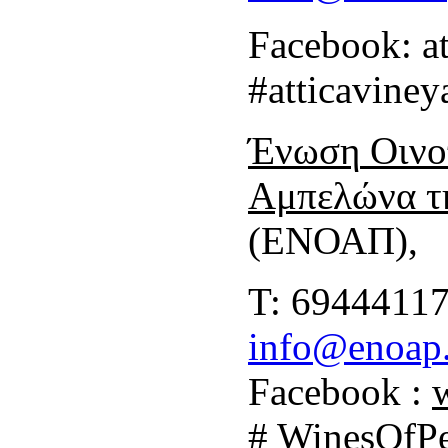
Facebook: at
#atticaviney
Ένωση
Οιν
Αμπελώνα
τ
(ΕΝΟΑΠ),
T: 69444117
info@enoap
Facebook :
# WinesOfP