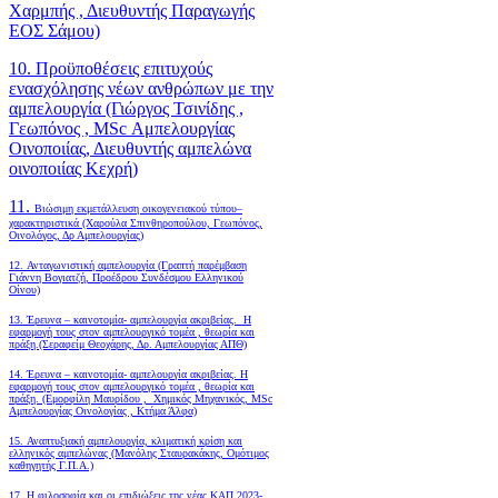
Χαρμπής , Διευθυντής Παραγωγής
ΕΟΣ Σάμου)
10. Προϋποθέσεις επιτυχούς
ενασχόλησης νέων ανθρώπων με την
αμπελουργία (Γιώργος Τσινίδης ,
Γεωπόνος , MSc Αμπελουργίας
Οινοποιίας, Διευθυντής αμπελώνα
οινοποιίας Κεχρή)
11.
Βιώσιμη εκμετάλλευση οικογενειακού τύπου–
χαρακτηριστικά (Χαρούλα Σπινθηροπούλου, Γεωπόνος,
Οινολόγος, Δρ Αμπελουργίας)
12. Ανταγωνιστική αμπελουργία (Γραπτή παρέμβαση
Γιάννη Βογιατζή, Προέδρου Συνδέσμου Ελληνικού
Οίνου)
13. Έρευνα – καινοτομία- αμπελουργία ακριβείας. Η
εφαρμογή τους στον αμπελουργικό τομέα , θεωρία και
πράξη.(Σεραφείμ Θεοχάρης, Δρ. Αμπελουργίας ΑΠΘ)
14. Έρευνα – καινοτομία- αμπελουργία ακριβείας. Η
εφαρμογή τους στον αμπελουργικό τομέα , θεωρία και
πράξη. (Εμορφίλη Μαυρίδου , Χημικός Μηχανικός, MSc
Αμπελουργίας Οινολογίας , Κτήμα Άλφα)
15. Αναπτυξιακή αμπελουργία, κλιματική κρίση και
ελληνικός αμπελώνας (Μανόλης Σταυρακάκης, Ομότιμος
καθηγητής Γ.Π.Α.)
17. Η φιλοσοφία και οι επιδιώξεις της νέας ΚΑΠ 2023-