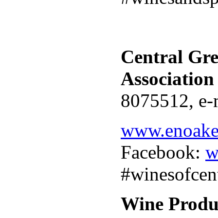
Central Gr
Association
8075512, e-
www.enoake
Facebook:
w
#winesofcen
Wine Produc