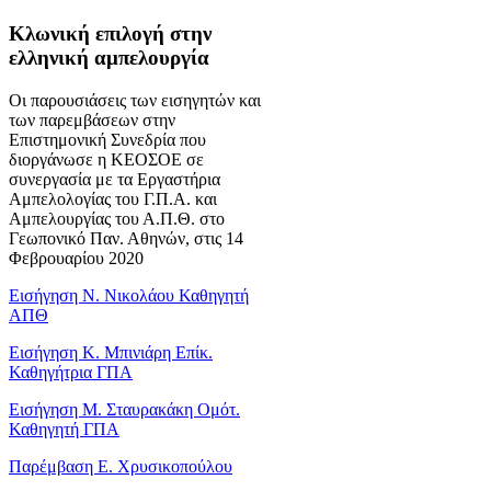
Κλωνική επιλογή στην
ελληνική αμπελουργία
Οι παρουσιάσεις των εισηγητών και
των παρεμβάσεων στην
Επιστημονική Συνεδρία που
διοργάνωσε η ΚΕΟΣΟΕ σε
συνεργασία με τα Εργαστήρια
Αμπελολογίας του Γ.Π.Α. και
Αμπελουργίας του Α.Π.Θ. στο
Γεωπονικό Παν. Αθηνών, στις 14
Φεβρουαρίου 2020
Εισήγηση Ν. Νικολάου Καθηγητή
ΑΠΘ
Εισήγηση Κ. Μπινιάρη Επίκ.
Καθηγήτρια ΓΠΑ
Εισήγηση Μ. Σταυρακάκη Ομότ.
Καθηγητή ΓΠΑ
Παρέμβαση Ε. Χρυσικοπούλου