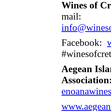
Wines of Cr
mail:
info@wineso
Facebook:
#winesofcre
Aegean Isl
Association
enoanawine
www.aegeanw