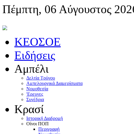
Πέμπτη, 06 Αύγουστος 202
KEOΣOE
Ειδήσεις
Αμπέλι
Δελτία Τρύγου
Αμπελουργικά Διαμερίσματα
Nομοθεσία
'Eρευνες
Συνέδρια
Κρασί
Iστορική Διαδρομή
Oίνοι ΠOΠ
Περιγραφή