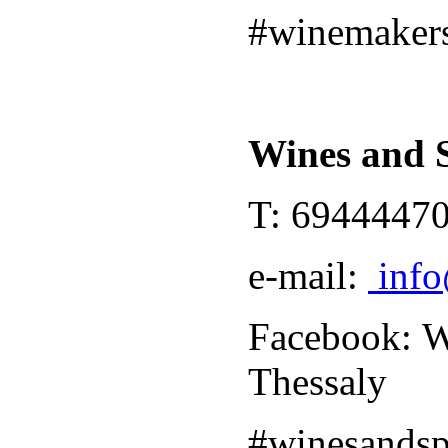
#winemakers
Wines and S
T:
6944447
e-mail:
inf
Facebook: Wi
Thessaly
#winesandspi