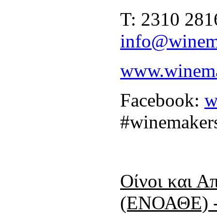
Τ: 2310 281
info@winema
www.winemak
Facebook:
w
#winemakers
Οίνοι και Α
(ΕΝΟΑΘΕ) - 