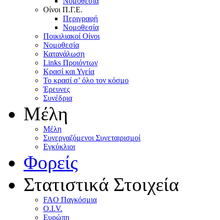
Nομοθεσία
Oίνοι Π.Γ.E.
Περιγραφή
Νομοθεσία
Ποικιλιακοί Oίνοι
Nομοθεσία
Κατανάλωση
Links Προιόντων
Κρασί και Υγεία
To κρασί σ’ όλο τον κόσμο
Έρευνες
Συνέδρια
Μέλη
Mέλη
Συνεργαζόμενοι Συνεταιρισμοί
Εγκύκλιοι
Φορείς
Στατιστικά Στοιχεία
FAO Παγκόσμια
O.I.V.
Ευρώπη