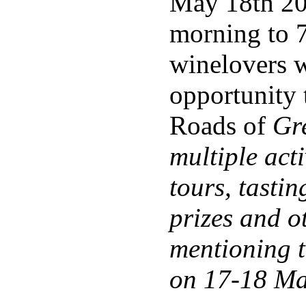
May 18th 20
morning to 7
winelovers w
opportunity 
Roads of
Gre
multiple act
tours, tastin
prizes and ot
mentioning t
on 17-18 May