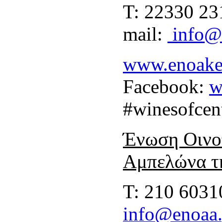
Τ: 22330 23
mail:
info@
www.enoake
Facebook:
w
#winesofcen
Ένωση Οινο
Αμπελώνα τ
Τ: 210 6031
info@enoaa.