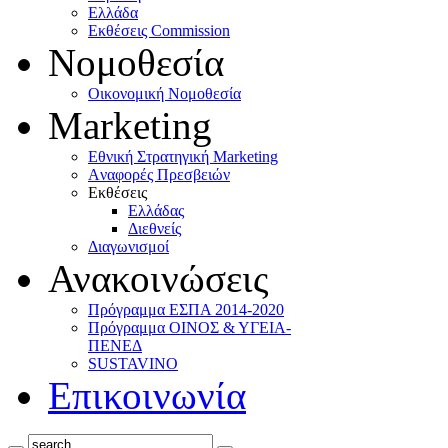
Ελλάδα
Eκθέσεις Commission
Νομοθεσία
Οικονομική Νομοθεσία
Marketing
Eθνική Στρατηγική Marketing
Aναφορές Πρεσβειών
Eκθέσεις
Eλλάδας
Διεθνείς
Διαγωνισμοί
Ανακοινώσεις
Πρόγραμμα ΕΣΠΑ 2014-2020
Πρόγραμμα ΟΙΝΟΣ & ΥΓΕΙΑ-
ΠΕΝΕΔ
SUSTAVINO
Επικοινωνία