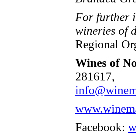
For further 
wineries of d
Regional Org
Wines of N
281617,
info@winema
www.winemak
Facebook:
w