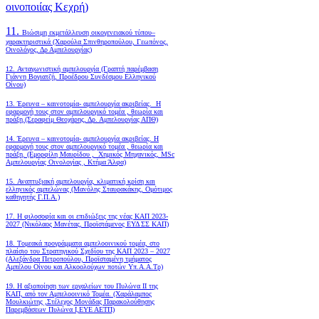
οινοποιίας Κεχρή)
11.
Βιώσιμη εκμετάλλευση οικογενειακού τύπου–
χαρακτηριστικά (Χαρούλα Σπινθηροπούλου, Γεωπόνος,
Οινολόγος, Δρ Αμπελουργίας)
12. Ανταγωνιστική αμπελουργία (Γραπτή παρέμβαση
Γιάννη Βογιατζή, Προέδρου Συνδέσμου Ελληνικού
Οίνου)
13. Έρευνα – καινοτομία- αμπελουργία ακριβείας. Η
εφαρμογή τους στον αμπελουργικό τομέα , θεωρία και
πράξη.(Σεραφείμ Θεοχάρης, Δρ. Αμπελουργίας ΑΠΘ)
14. Έρευνα – καινοτομία- αμπελουργία ακριβείας. Η
εφαρμογή τους στον αμπελουργικό τομέα , θεωρία και
πράξη. (Εμορφίλη Μαυρίδου , Χημικός Μηχανικός, MSc
Αμπελουργίας Οινολογίας , Κτήμα Άλφα)
15. Αναπτυξιακή αμπελουργία, κλιματική κρίση και
ελληνικός αμπελώνας (Μανόλης Σταυρακάκης, Ομότιμος
καθηγητής Γ.Π.Α.)
17. Η φιλοσοφία και οι επιδιώξεις της νέας ΚΑΠ 2023-
2027 (Νικόλαος Μανέτας, Προϊστάμενος ΕΥΔ ΣΣ ΚΑΠ)
18. Tομεακά προγράμματα αμπελοοινικού τομέα, στο
πλαίσιο του Στρατηγικού Σχεδίου της ΚΑΠ 2023 – 2027
(Αλεξάνδρα Πετροπούλου, Προϊσταμένη τμήματος
Αμπέλου Οίνου και Αλκοολούχων ποτών Υπ.Α.Α.Τρ)
19.
Η αξιοποίηση των εργαλείων του Πυλώνα ΙΙ της
ΚΑΠ, από τον Αμπελοοινικό Τομέα.
(Χαράλαμπος
Μουλκιώτης ,Στέλεχος Μονάδας Παρακολούθησης
Παρεμβάσεων Πυλώνα Ι,ΕΥΕ ΑΕΤΠ)