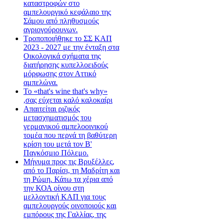
καταστροφών στο
αμπελουργικό κεφάλαιο της
Σάμου από πληθυσμούς
αγριογούρουνων.
Τροποποιήθηκε το ΣΣ ΚΑΠ
2023 - 2027 με την ένταξη στα
Οικολογικά σχήματα της
διατήρησης κυπελλοειδούς
μόρφωσης στον Αττικό
αμπελώνα.
Το «that's wine that's why»
,σας εύχεται καλό καλοκαίρι
Απαιτείται ριζικός
μετασχηματισμός του
γερμανικού αμπελοοινικού
τομέα που περνά τη βαθύτερη
κρίση του μετά τον Β'
Παγκόσμιο Πόλεμο.
Μήνυμα προς τις Βρυξέλλες,
από το Παρίσι, τη Μαδρίτη και
τη Ρώμη. Κάτω τα χέρια από
την ΚΟΑ οίνου στη
μελλοντική ΚΑΠ για τους
αμπελουργούς οινοποιούς και
εμπόρους της Γαλλίας, της