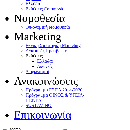
Ελλάδα
Eκθέσεις Commission
Νομοθεσία
Οικονομική Νομοθεσία
Marketing
Eθνική Στρατηγική Marketing
Aναφορές Πρεσβειών
Eκθέσεις
Eλλάδας
Διεθνείς
Διαγωνισμοί
Ανακοινώσεις
Πρόγραμμα ΕΣΠΑ 2014-2020
Πρόγραμμα ΟΙΝΟΣ & ΥΓΕΙΑ-
ΠΕΝΕΔ
SUSTAVINO
Επικοινωνία