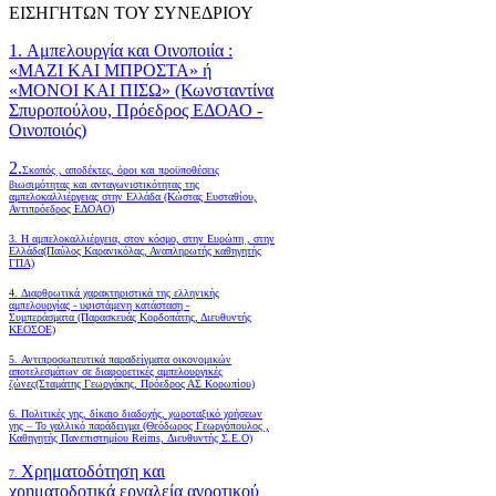
ΕΙΣΗΓΗΤΩΝ ΤΟΥ ΣΥΝΕΔΡΙΟΥ
1. Αμπελουργία και Οινοποιία :
«ΜΑΖΙ ΚΑΙ ΜΠΡΟΣΤΑ» ή
«ΜΟΝΟΙ ΚΑΙ ΠΙΣΩ» (Κωνσταντίνα
Σπυροπούλου, Πρόεδρος ΕΔΟΑΟ -
Οινοποιός)
2.
Σκοπός , αποδέκτες, όροι και προϋποθέσεις
βιωσιμότητας και ανταγωνιστικότητας της
αμπελοκαλλιέργειας στην Ελλάδα
(Κώστας Ευσταθίου,
Αντιπρόεδρος ΕΔΟΑΟ)
3. Η αμπελοκαλλιέργεια, στον κόσμο, στην Ευρώπη , στην
Ελλάδα(Παύλος Καρανικόλας, Αναπληρωτής καθηγητής
ΓΠΑ)
4.
Διαρθρωτικά χαρακτηριστικά της ελληνικής
αμπελουργίας - υφιστάμενη κατάσταση -
Συμπεράσματα (Παρασκευάς Κορδοπάτης, Διευθυντής
ΚΕΟΣΟΕ)
5. Αντιπροσωπευτικά παραδείγματα οικονομικών
αποτελεσμάτων σε διαφορετικές αμπελουργικές
ζώνες(Σταμάτης Γεωργάκης, Πρόεδρος ΑΣ Κορωπίου)
6.
Πολιτικές γης, δίκαιο διαδοχής, χωροταξικό χρήσεων
γης – Το γαλλικό παράδειγμα (Θεόδωρος Γεωργόπουλος ,
Καθηγητής Πανεπιστημίου Reims, Διευθυντής Σ.Ε.Ο)
Χρηματοδότηση και
7.
χρηματοδοτικά εργαλεία αγροτικού