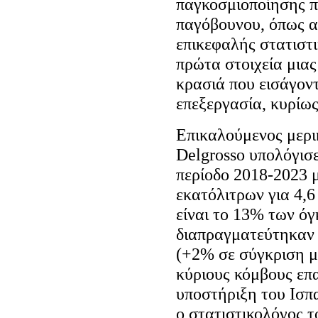
παγκοσμιοποίησης π
παγόβουνου, όπως απ
επικεφαλής στατιστι
πρώτα στοιχεία μιας
κρασιά που εισάγον
επεξεργασία, κυρίω
Επικαλούμενος μερι
Delgrosso υπολόγισε
περίοδο 2018-2023 
εκατόλιτρων για 4,
είναι το 13% των όγ
διαπραγματεύτηκαν κ
(+2% σε σύγκριση μ
κύριους κόμβους επ
υποστήριξη του Ισπα
ο στατιστικολόγος 