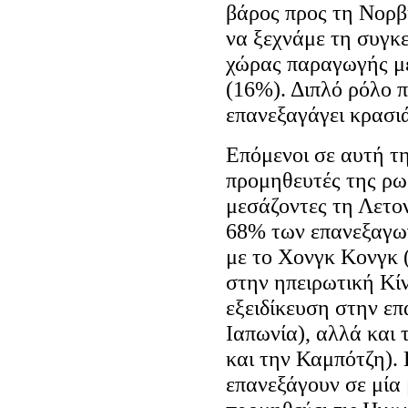
βάρος προς τη Νορβη
να ξεχνάμε τη συγκ
χώρας παραγωγής μ
(16%). Διπλό ρόλο π
επανεξαγάγει κρασι
Επόμενοι σε αυτή τ
προμηθευτές της ρω
μεσάζοντες τη Λετον
68% των επανεξαγωγώ
με το Χονγκ Κονγκ 
στην ηπειρωτική Κί
εξειδίκευση στην ε
Ιαπωνία), αλλά και 
και την Καμπότζη). 
επανεξάγουν σε μία