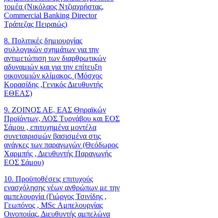
τομέα (Νικόλαος Ντζιαχρήστας,
Commercial Banking Director
Τράπεζας Πειραιώς)
8. Πολιτικές δημιουργίας
συλλογικών σχημάτων για την
αντιμετώπιση των διαρθρωτικών
αδυναμιών και για την επίτευξη
οικονομιών κλίμακος. (Μόσχος
Κορασίδης ,Γενικός Διευθυντής
ΕΘΕΑΣ)
9. ΖΟΙΝΟΣ ΑΕ, ΕΑΣ Θηραϊκών
Προϊόντων, ΑΟΣ Τυρνάβου και ΕΟΣ
Σάμου , επιτυχημένα μοντέλα
συνεταιρισμών βασισμένα στις
ανάγκες των παραγωγών (Θεόδωρος
Χαρμπής , Διευθυντής Παραγωγής
ΕΟΣ Σάμου)
10. Προϋποθέσεις επιτυχούς
ενασχόλησης νέων ανθρώπων με την
αμπελουργία (Γιώργος Τσινίδης ,
Γεωπόνος , MSc Αμπελουργίας
Οινοποιίας, Διευθυντής αμπελώνα