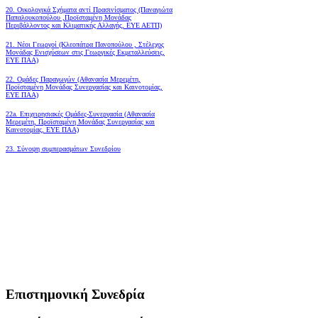
20. Οικολογικά Σχήματα αντί Πρασινίσματος (Παναγιώτα
Παπαλουκοπούλου ,Προϊσταμένη Μονάδας
Περιβάλλοντος και Κλιματικής Αλλαγής, ΕΥΕ ΑΕΤΠ)
21. Νέοι Γεωργοί (Κλεοπάτρα Πανοπούλου , Στέλεχος
Μονάδας Ενισχύσεων στις Γεωργικές Εκμεταλλεύσεις,
ΕΥΕ ΠΑΑ)
22. Ομάδες Παραγωγών (Αθανασία Μερεμέτη,
Προϊσταμένη Μονάδας Συνεργασίας και Καινοτομίας,
ΕΥΕ ΠΑΑ)
22a. Επιχειρησιακές Ομάδες-Συνεργασία (Αθανασία
Μερεμέτη, Προϊσταμένη Μονάδας Συνεργασίας και
Καινοτομίας, ΕΥΕ ΠΑΑ)
23. Σύνοψη συμπερασμάτων Συνεδρίου
Επιστημονική Συνεδρία