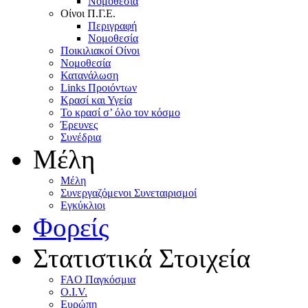
Nομοθεσία
Oίνοι Π.Γ.E.
Περιγραφή
Νομοθεσία
Ποικιλιακοί Oίνοι
Nομοθεσία
Κατανάλωση
Links Προιόντων
Κρασί και Υγεία
To κρασί σ’ όλο τον κόσμο
Έρευνες
Συνέδρια
Μέλη
Mέλη
Συνεργαζόμενοι Συνεταιρισμοί
Εγκύκλιοι
Φορείς
Στατιστικά Στοιχεία
FAO Παγκόσμια
O.I.V.
Ευρώπη