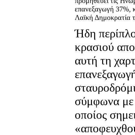
προμηθεύει τις Ηνωμ
επανεξαγωγή 37%, κ
Λαϊκή Δημοκρατία 
Ήδη περίπλο
κρασιού απο
αυτή τη χαρ
επανεξαγωγή
σταυροδρόμι
σύμφωνα με 
οποίος σημει
«αποφευχθού