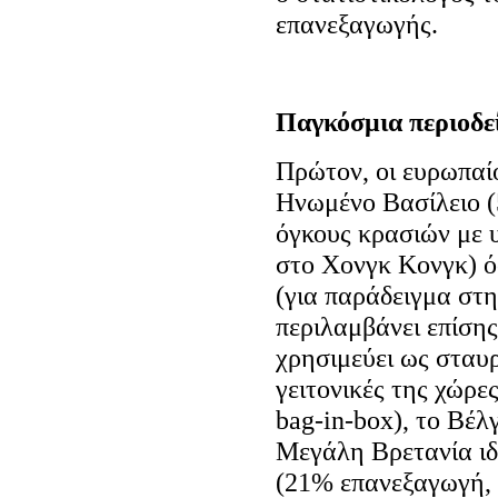
επανεξαγωγής.
Παγκόσμια περιοδε
Πρώτον, οι ευρωπαί
Ηνωμένο Βασίλειο (
όγκους κρασιών με 
στο Χονγκ Κονγκ) ό
(για παράδειγμα στη
περιλαμβάνει επίση
χρησιμεύει ως σταυρ
γειτονικές της χώρε
bag-in-box), το Βέ
Μεγάλη Βρετανία ιδί
(21% επανεξαγωγή, 