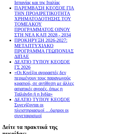
Ισπανίας και της Ιταλίας
ΠΑΡΕΜΒΑΣΗ ΚΕΟΣΟΕ ΓΙΑ
ΤΗΝ ΠΡΟΑΙΡΕΤΙΚΟΤΗΤΑ
ΧΡΗΜΑΤΟΔΟΤΗΣΗΣ ΤΟΥ
ΤΟΜΕΑΚΟΥ
ΠΡΟΓΡΑΜΜΑΤΟΣ ΟΙΝΟΥ
ΣΤΗ ΝΕΑ ΚΑΠ 2028 - 2034
ΠΡΟΚΗΡΥΞΗ 2026-2027:
ΜΕΤΑΠΤΥΧΙΑΚΟ
ΠΡΟΓΡΑΜΜΑ ΓΕΩΠΟΝΙΑΣ
ΔΙΠΑΕ
ΔΕΛΤΙΟ ΤΥΠΟΥ ΚΕΟΣΟΕ
ΓΣ 2026
«Οι Κινέζοι αγοραστές δεν
περιμένουν τους παραγωγούς
κρασιού, σε αντίθεση με άλλες
ασιατικές αγορές, όπως η
Ταϊλάνδη ή η Ινδία»
ΔΕΛΤΙΟ ΤΥΠΟΥ ΚΕΟΣΟΕ
Συνεχίζονται οι
πλειστηριασμοί …όμηροι οι
συνεταιρισμοί
Δείτε τα πρακτικά της
ημερίδας: