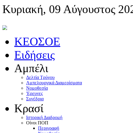
Κυριακή, 09 Αύγουστος 20
KEOΣOE
Ειδήσεις
Αμπέλι
Δελτία Τρύγου
Αμπελουργικά Διαμερίσματα
Nομοθεσία
'Eρευνες
Συνέδρια
Κρασί
Iστορική Διαδρομή
Oίνοι ΠOΠ
Περιγραφή