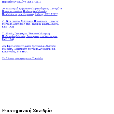
Παρεμβάσεων Πυλώνα Ι,ΕΥΕ ΑΕΤΠ)
20. Οικολογικά Σχήματα αντί Πρασινίσματος (Παναγιώτα
Παπαλουκοπούλου ,Προϊσταμένη Μονάδας
Περιβάλλοντος και Κλιματικής Αλλαγής, ΕΥΕ ΑΕΤΠ)
21. Νέοι Γεωργοί (Κλεοπάτρα Πανοπούλου , Στέλεχος
Μονάδας Ενισχύσεων στις Γεωργικές Εκμεταλλεύσεις,
ΕΥΕ ΠΑΑ)
22. Ομάδες Παραγωγών (Αθανασία Μερεμέτη,
Προϊσταμένη Μονάδας Συνεργασίας και Καινοτομίας,
ΕΥΕ ΠΑΑ)
22a. Επιχειρησιακές Ομάδες-Συνεργασία (Αθανασία
Μερεμέτη, Προϊσταμένη Μονάδας Συνεργασίας και
Καινοτομίας, ΕΥΕ ΠΑΑ)
23. Σύνοψη συμπερασμάτων Συνεδρίου
Επιστημονική Συνεδρία