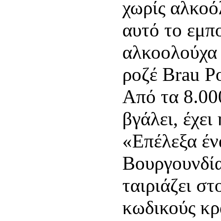
χωρίς αλκοό
αυτό το εμπ
αλκοολούχα 
ροζέ Brau P
Από τα 8.00
βγάλει, έχει
«Επέλεξα έν
Βουργουνδία
ταιριάζει σ
κωδικούς κρ