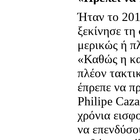
Ήταν το 201
ξεκίνησε τη
μερικώς ή 
«Καθώς η κα
πλέον τακτι
έπρεπε να π
Philipe Caz
χρόνια εισφ
να επενδύσο