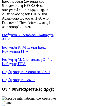
Επιστημονική Συνεδρία που
διοργάνωσε η ΚΕΟΣΟΕ σε
συνεργασία με τα Εργαστήρια
Αμπελολογίας του Γ.Π.Α. και
Αμπελουργίας του Α.Π.Θ. στο
Γεωπονικό Παν. Αθηνών, στις 14
Φεβρουαρίου 2020
Εισήγηση Ν. Νικολάου Καθηγητή
ΑΠΘ
Εισήγηση Κ. Μπινιάρη Επίκ.
Καθηγήτρια ΓΠΑ
Εισήγηση Μ. Σταυρακάκη Ομότ.
Καθηγητή ΓΠΑ
Παρέμβαση Ε. Χρυσικοπούλου
Παρέμβαση Ν. Δάλπη
Oι 7 συνεταιριστικές αρχές