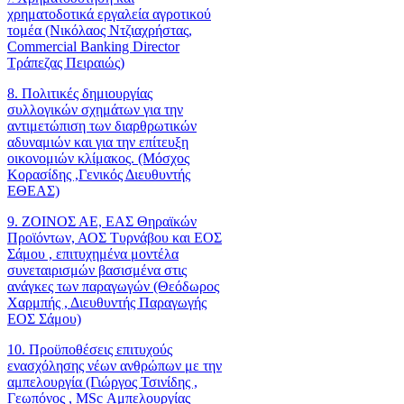
χρηματοδοτικά εργαλεία αγροτικού
τομέα (Νικόλαος Ντζιαχρήστας,
Commercial Banking Director
Τράπεζας Πειραιώς)
8. Πολιτικές δημιουργίας
συλλογικών σχημάτων για την
αντιμετώπιση των διαρθρωτικών
αδυναμιών και για την επίτευξη
οικονομιών κλίμακος. (Μόσχος
Κορασίδης ,Γενικός Διευθυντής
ΕΘΕΑΣ)
9. ΖΟΙΝΟΣ ΑΕ, ΕΑΣ Θηραϊκών
Προϊόντων, ΑΟΣ Τυρνάβου και ΕΟΣ
Σάμου , επιτυχημένα μοντέλα
συνεταιρισμών βασισμένα στις
ανάγκες των παραγωγών (Θεόδωρος
Χαρμπής , Διευθυντής Παραγωγής
ΕΟΣ Σάμου)
10. Προϋποθέσεις επιτυχούς
ενασχόλησης νέων ανθρώπων με την
αμπελουργία (Γιώργος Τσινίδης ,
Γεωπόνος , MSc Αμπελουργίας