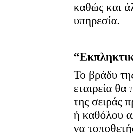
καθώς και ά
υπηρεσία.
“Εκπληκτικ
Το βράδυ τη
εταιρεία θα 
της σειράς 
ή καθόλου α
να τοποθετή