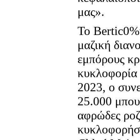
μας».
Το Bertic0%
μαζική διαν
εμπόρους κρ
κυκλοφορία 
2023, ο συν
25.000 μπου
αφρώδες ροζ
κυκλοφορήσε