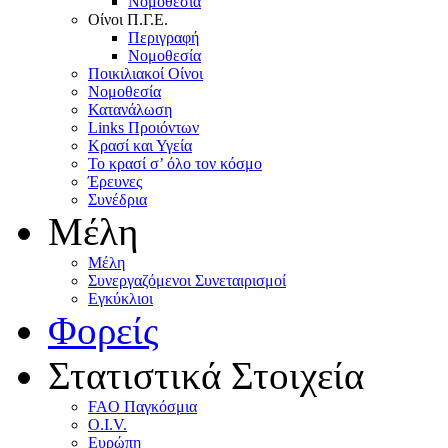
Nομοθεσία
Oίνοι Π.Γ.E.
Περιγραφή
Νομοθεσία
Ποικιλιακοί Oίνοι
Nομοθεσία
Κατανάλωση
Links Προιόντων
Κρασί και Υγεία
To κρασί σ’ όλο τον κόσμο
Έρευνες
Συνέδρια
Μέλη
Mέλη
Συνεργαζόμενοι Συνεταιρισμοί
Εγκύκλιοι
Φορείς
Στατιστικά Στοιχεία
FAO Παγκόσμια
O.I.V.
Ευρώπη