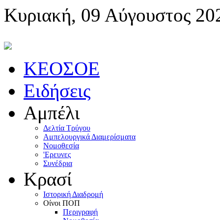
Κυριακή, 09 Αύγουστος 20
KEOΣOE
Ειδήσεις
Αμπέλι
Δελτία Τρύγου
Αμπελουργικά Διαμερίσματα
Nομοθεσία
'Eρευνες
Συνέδρια
Κρασί
Iστορική Διαδρομή
Oίνοι ΠOΠ
Περιγραφή