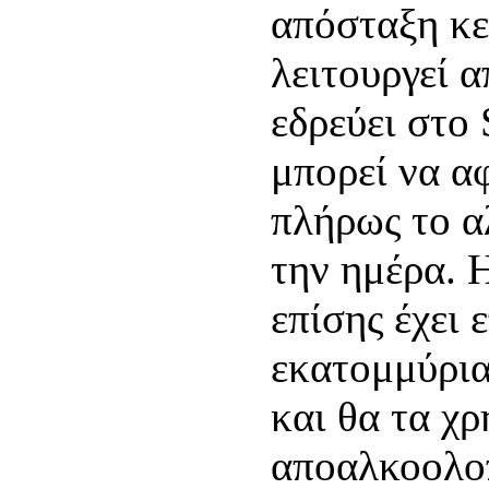
απόσταξη κε
λειτουργεί α
εδρεύει στο
μπορεί να α
πλήρως το α
την ημέρα. 
επίσης έχει 
εκατομμύρια
και θα τα χρ
αποαλκοολοπ