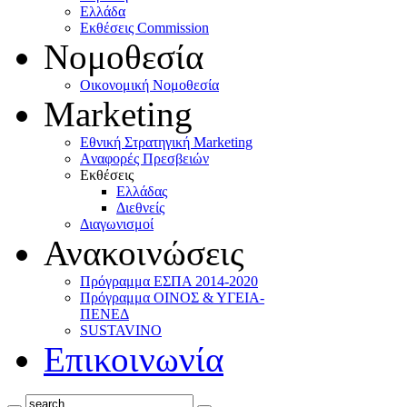
Ελλάδα
Eκθέσεις Commission
Νομοθεσία
Οικονομική Νομοθεσία
Marketing
Eθνική Στρατηγική Marketing
Aναφορές Πρεσβειών
Eκθέσεις
Eλλάδας
Διεθνείς
Διαγωνισμοί
Ανακοινώσεις
Πρόγραμμα ΕΣΠΑ 2014-2020
Πρόγραμμα ΟΙΝΟΣ & ΥΓΕΙΑ-
ΠΕΝΕΔ
SUSTAVINO
Επικοινωνία