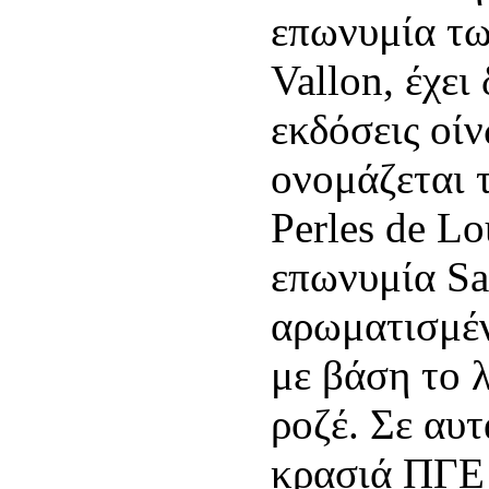
επωνυμία τ
Vallon, έχει
εκδόσεις οί
ονομάζεται 
Perles de Lo
επωνυμία Sa
αρωματισμέ
με βάση το λ
ροζέ. Σε αυτ
κρασιά ΠΓΕ 