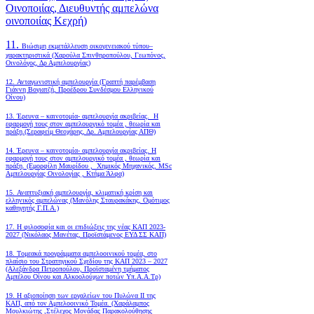
Οινοποιίας, Διευθυντής αμπελώνα
οινοποιίας Κεχρή)
11.
Βιώσιμη εκμετάλλευση οικογενειακού τύπου–
χαρακτηριστικά (Χαρούλα Σπινθηροπούλου, Γεωπόνος,
Οινολόγος, Δρ Αμπελουργίας)
12. Ανταγωνιστική αμπελουργία (Γραπτή παρέμβαση
Γιάννη Βογιατζή, Προέδρου Συνδέσμου Ελληνικού
Οίνου)
13. Έρευνα – καινοτομία- αμπελουργία ακριβείας. Η
εφαρμογή τους στον αμπελουργικό τομέα , θεωρία και
πράξη.(Σεραφείμ Θεοχάρης, Δρ. Αμπελουργίας ΑΠΘ)
14. Έρευνα – καινοτομία- αμπελουργία ακριβείας. Η
εφαρμογή τους στον αμπελουργικό τομέα , θεωρία και
πράξη. (Εμορφίλη Μαυρίδου , Χημικός Μηχανικός, MSc
Αμπελουργίας Οινολογίας , Κτήμα Άλφα)
15. Αναπτυξιακή αμπελουργία, κλιματική κρίση και
ελληνικός αμπελώνας (Μανόλης Σταυρακάκης, Ομότιμος
καθηγητής Γ.Π.Α.)
17. Η φιλοσοφία και οι επιδιώξεις της νέας ΚΑΠ 2023-
2027 (Νικόλαος Μανέτας, Προϊστάμενος ΕΥΔ ΣΣ ΚΑΠ)
18. Tομεακά προγράμματα αμπελοοινικού τομέα, στο
πλαίσιο του Στρατηγικού Σχεδίου της ΚΑΠ 2023 – 2027
(Αλεξάνδρα Πετροπούλου, Προϊσταμένη τμήματος
Αμπέλου Οίνου και Αλκοολούχων ποτών Υπ.Α.Α.Τρ)
19.
Η αξιοποίηση των εργαλείων του Πυλώνα ΙΙ της
ΚΑΠ, από τον Αμπελοοινικό Τομέα.
(Χαράλαμπος
Μουλκιώτης ,Στέλεχος Μονάδας Παρακολούθησης