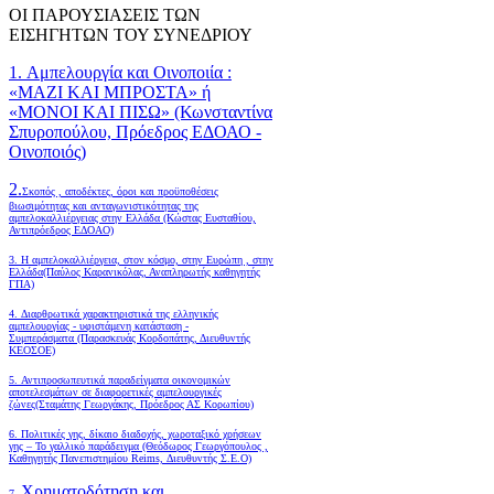
ΟΙ ΠΑΡΟΥΣΙΑΣΕΙΣ ΤΩΝ
ΕΙΣΗΓΗΤΩΝ ΤΟΥ ΣΥΝΕΔΡΙΟΥ
1. Αμπελουργία και Οινοποιία :
«ΜΑΖΙ ΚΑΙ ΜΠΡΟΣΤΑ» ή
«ΜΟΝΟΙ ΚΑΙ ΠΙΣΩ» (Κωνσταντίνα
Σπυροπούλου, Πρόεδρος ΕΔΟΑΟ -
Οινοποιός)
2.
Σκοπός , αποδέκτες, όροι και προϋποθέσεις
βιωσιμότητας και ανταγωνιστικότητας της
αμπελοκαλλιέργειας στην Ελλάδα
(Κώστας Ευσταθίου,
Αντιπρόεδρος ΕΔΟΑΟ)
3. Η αμπελοκαλλιέργεια, στον κόσμο, στην Ευρώπη , στην
Ελλάδα(Παύλος Καρανικόλας, Αναπληρωτής καθηγητής
ΓΠΑ)
4.
Διαρθρωτικά χαρακτηριστικά της ελληνικής
αμπελουργίας - υφιστάμενη κατάσταση -
Συμπεράσματα (Παρασκευάς Κορδοπάτης, Διευθυντής
ΚΕΟΣΟΕ)
5. Αντιπροσωπευτικά παραδείγματα οικονομικών
αποτελεσμάτων σε διαφορετικές αμπελουργικές
ζώνες(Σταμάτης Γεωργάκης, Πρόεδρος ΑΣ Κορωπίου)
6.
Πολιτικές γης, δίκαιο διαδοχής, χωροταξικό χρήσεων
γης – Το γαλλικό παράδειγμα (Θεόδωρος Γεωργόπουλος ,
Καθηγητής Πανεπιστημίου Reims, Διευθυντής Σ.Ε.Ο)
Χρηματοδότηση και
7.