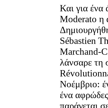
Και για ένα 
Moderato η 
Δημιουργήθη
Sébastien T
Marchand-Ca
λάνσαρε τη 
Révolutionn
Νοέμβριο: έ
ένα αφρώδες
παράγεται σ