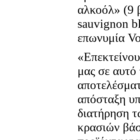
αλκοόλ» (9 β
sauvignon bl
επωνυμία Voi
«Επεκτείνου
μας σε αυτό
αποτελέσματ
απόσταξη υπ
διατήρηση τ
κρασιών βά