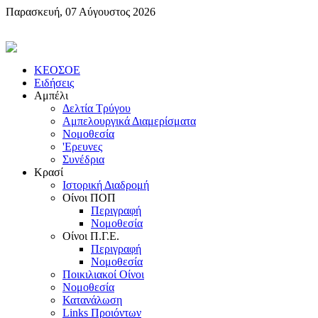
Παρασκευή, 07 Αύγουστος 2026
KEOΣOE
Ειδήσεις
Αμπέλι
Δελτία Τρύγου
Αμπελουργικά Διαμερίσματα
Nομοθεσία
'Eρευνες
Συνέδρια
Κρασί
Iστορική Διαδρομή
Oίνοι ΠOΠ
Περιγραφή
Nομοθεσία
Oίνοι Π.Γ.E.
Περιγραφή
Νομοθεσία
Ποικιλιακοί Oίνοι
Nομοθεσία
Κατανάλωση
Links Προιόντων