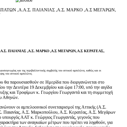
ΣΠΑΤΩΝ ,Α.A.Σ. ΠΑΙΑΝΙΑΣ ,Α.Σ. ΜΑΡΚΟ ,Α.Σ ΜΕΓΑΡΩΝ,
Τ
.A.Σ. ΠΑΙΑΝΙΑΣ ,Α.Σ. ΜΑΡΚΟ ,Α.Σ ΜΕΓΑΡΩΝ, Α.Σ ΚΕΡΑΤΕΑΣ,
 φυσιογνωμίας και της περιβαλλοντικής συμβολής του αττικού αμπελώνα, καθώς και οι
ιψης του αττικού αμπελώνα,
ου θα παρουσιασθούν σε Ημερίδα που διοργανώνεται στο
υ την Δευτέρα 19 Δεκεμβρίου και ώρα 17:00, υπό την αιγίδα
υξης και Τροφίμων κ. Γεωργίου Γεωργαντά και τη συμμετοχή
υ Αθηνών.
ανώνουν οι αμπελοοινικοί συνεταιρισμοί της Αττικής (Α.Σ.
. Παιανίας, Α.Σ. Μαρκοπούλου, Α.Σ. Κερατέας, Α.Σ. Μεγάρων
ο υπουργός ΑΑΤ κ. Γεώργιος Γεωργαντάς, γεγονός που
 χαρακτήρα των αναγκαίων μέτρων που πρέπει να ληφθούν, για