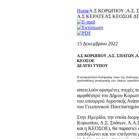
Home
Α.Σ ΚΟΡΩΠΙΟΥ ,Α.Σ. 
Α.Σ ΚΕΡΑΤΕΑΣ ΚΕΟΣΟΕ Δ
15 Δεκεμβρίου 2022
Α.Σ ΚΟΡΩΠΙΟΥ ,Α.Σ. ΣΠΑΤΩΝ ,Α
ΚΕΟΣΟΕ
ΔΕΛΤΙΟ ΤΥΠΟΥ
Η αναγκαιότητα διατήρησης λόγω της ιδιαίτερης
προϋποθέσεις αναστροφής των τάσεων εγκατάλε
αποτελούν ορισμένες πτυχές π
αμφιθέατρο του Δήμου Κορωπίο
του υπουργού Αγροτικής Ανάπτ
του Γεωπονικού Πανεπιστημίο
Στην Ημερίδα, την οποία διοργ
Κορωπίου, Α.Σ. Σπάτων, Α.Α.Σ
και η ΚΕΟΣΟΕ), θα παραστεί 
υποδηλώνει και τον επείγοντα