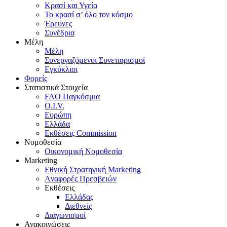
Κρασί και Υγεία
To κρασί σ’ όλο τον κόσμο
Έρευνες
Συνέδρια
Μέλη
Mέλη
Συνεργαζόμενοι Συνεταιρισμοί
Εγκύκλιοι
Φορείς
Στατιστικά Στοιχεία
FAO Παγκόσμια
O.I.V.
Ευρώπη
Ελλάδα
Eκθέσεις Commission
Νομοθεσία
Οικονομική Νομοθεσία
Marketing
Eθνική Στρατηγική Marketing
Aναφορές Πρεσβειών
Eκθέσεις
Eλλάδας
Διεθνείς
Διαγωνισμοί
Ανακοινώσεις