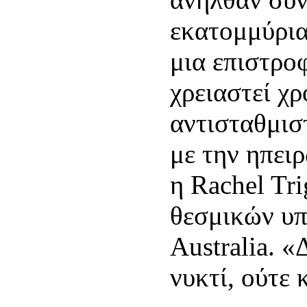
εκατομμύρια
μια επιστρο
χρειαστεί χρ
αντισταθμισ
με την ηπει
η Rachel Tri
θεσμικών υ
Australia. «
νυκτί, ούτε 