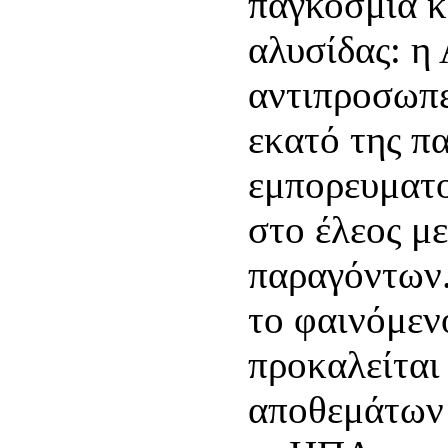
παγκόσμια κ
αλυσίδας: η
αντιπροσωπε
εκατό της π
εμπορευματο
στο έλεος μ
παραγόντων.
το φαινόμεν
προκαλείται
αποθεμάτων 