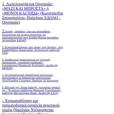
1. Αμπελουργία και Οινοποιία :
«ΜΑΖΙ ΚΑΙ ΜΠΡΟΣΤΑ» ή
«ΜΟΝΟΙ ΚΑΙ ΠΙΣΩ» (Κωνσταντίνα
Σπυροπούλου, Πρόεδρος ΕΔΟΑΟ -
Οινοποιός)
2.
Σκοπός , αποδέκτες, όροι και προϋποθέσεις
βιωσιμότητας και ανταγωνιστικότητας της
αμπελοκαλλιέργειας στην Ελλάδα
(Κώστας Ευσταθίου,
Αντιπρόεδρος ΕΔΟΑΟ)
3. Η αμπελοκαλλιέργεια, στον κόσμο, στην Ευρώπη , στην
Ελλάδα(Παύλος Καρανικόλας, Αναπληρωτής καθηγητής
ΓΠΑ)
4.
Διαρθρωτικά χαρακτηριστικά της ελληνικής
αμπελουργίας - υφιστάμενη κατάσταση -
Συμπεράσματα (Παρασκευάς Κορδοπάτης, Διευθυντής
ΚΕΟΣΟΕ)
5. Αντιπροσωπευτικά παραδείγματα οικονομικών
αποτελεσμάτων σε διαφορετικές αμπελουργικές
ζώνες(Σταμάτης Γεωργάκης, Πρόεδρος ΑΣ Κορωπίου)
6.
Πολιτικές γης, δίκαιο διαδοχής, χωροταξικό χρήσεων
γης – Το γαλλικό παράδειγμα (Θεόδωρος Γεωργόπουλος ,
Καθηγητής Πανεπιστημίου Reims, Διευθυντής Σ.Ε.Ο)
Χρηματοδότηση και
7.
χρηματοδοτικά εργαλεία αγροτικού
τομέα (Νικόλαος Ντζιαχρήστας,