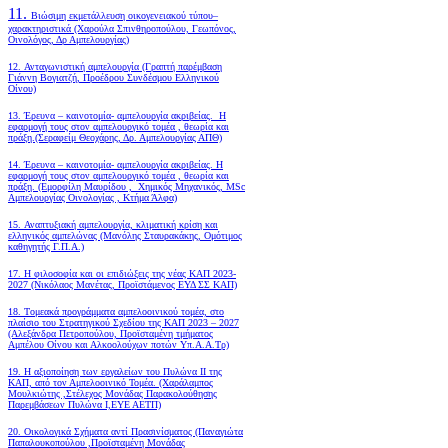
11.
Βιώσιμη εκμετάλλευση οικογενειακού τύπου–
χαρακτηριστικά (Χαρούλα Σπινθηροπούλου, Γεωπόνος,
Οινολόγος, Δρ Αμπελουργίας)
12. Ανταγωνιστική αμπελουργία (Γραπτή παρέμβαση
Γιάννη Βογιατζή, Προέδρου Συνδέσμου Ελληνικού
Οίνου)
13. Έρευνα – καινοτομία- αμπελουργία ακριβείας. Η
εφαρμογή τους στον αμπελουργικό τομέα , θεωρία και
πράξη.(Σεραφείμ Θεοχάρης, Δρ. Αμπελουργίας ΑΠΘ)
14. Έρευνα – καινοτομία- αμπελουργία ακριβείας. Η
εφαρμογή τους στον αμπελουργικό τομέα , θεωρία και
πράξη. (Εμορφίλη Μαυρίδου , Χημικός Μηχανικός, MSc
Αμπελουργίας Οινολογίας , Κτήμα Άλφα)
15. Αναπτυξιακή αμπελουργία, κλιματική κρίση και
ελληνικός αμπελώνας (Μανόλης Σταυρακάκης, Ομότιμος
καθηγητής Γ.Π.Α.)
17. Η φιλοσοφία και οι επιδιώξεις της νέας ΚΑΠ 2023-
2027 (Νικόλαος Μανέτας, Προϊστάμενος ΕΥΔ ΣΣ ΚΑΠ)
18. Tομεακά προγράμματα αμπελοοινικού τομέα, στο
πλαίσιο του Στρατηγικού Σχεδίου της ΚΑΠ 2023 – 2027
(Αλεξάνδρα Πετροπούλου, Προϊσταμένη τμήματος
Αμπέλου Οίνου και Αλκοολούχων ποτών Υπ.Α.Α.Τρ)
19.
Η αξιοποίηση των εργαλείων του Πυλώνα ΙΙ της
ΚΑΠ, από τον Αμπελοοινικό Τομέα.
(Χαράλαμπος
Μουλκιώτης ,Στέλεχος Μονάδας Παρακολούθησης
Παρεμβάσεων Πυλώνα Ι,ΕΥΕ ΑΕΤΠ)
20. Οικολογικά Σχήματα αντί Πρασινίσματος (Παναγιώτα
Παπαλουκοπούλου ,Προϊσταμένη Μονάδας