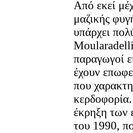
Από εκεί μέ
μαζικής φυγ
υπάρχει πολ
Moularadell
παραγωγοί εί
έχουν επωφε
που χαρακτη
κερδοφορία.
έκρηξη των 
του 1990, π