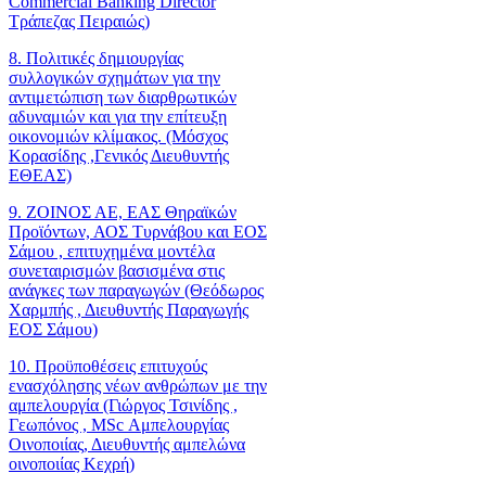
Commercial Banking Director
Τράπεζας Πειραιώς)
8. Πολιτικές δημιουργίας
συλλογικών σχημάτων για την
αντιμετώπιση των διαρθρωτικών
αδυναμιών και για την επίτευξη
οικονομιών κλίμακος. (Μόσχος
Κορασίδης ,Γενικός Διευθυντής
ΕΘΕΑΣ)
9. ΖΟΙΝΟΣ ΑΕ, ΕΑΣ Θηραϊκών
Προϊόντων, ΑΟΣ Τυρνάβου και ΕΟΣ
Σάμου , επιτυχημένα μοντέλα
συνεταιρισμών βασισμένα στις
ανάγκες των παραγωγών (Θεόδωρος
Χαρμπής , Διευθυντής Παραγωγής
ΕΟΣ Σάμου)
10. Προϋποθέσεις επιτυχούς
ενασχόλησης νέων ανθρώπων με την
αμπελουργία (Γιώργος Τσινίδης ,
Γεωπόνος , MSc Αμπελουργίας
Οινοποιίας, Διευθυντής αμπελώνα
οινοποιίας Κεχρή)