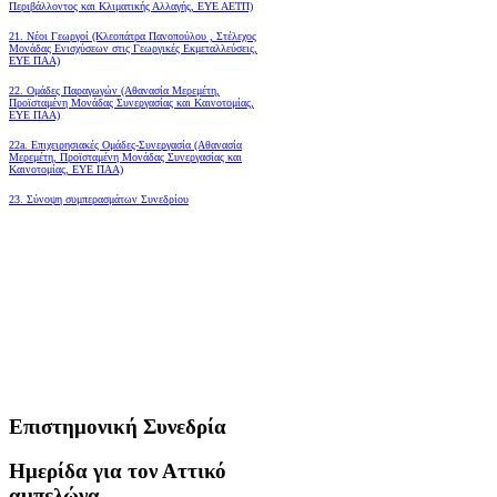
Περιβάλλοντος και Κλιματικής Αλλαγής, ΕΥΕ ΑΕΤΠ)
21. Νέοι Γεωργοί (Κλεοπάτρα Πανοπούλου , Στέλεχος
Μονάδας Ενισχύσεων στις Γεωργικές Εκμεταλλεύσεις,
ΕΥΕ ΠΑΑ)
22. Ομάδες Παραγωγών (Αθανασία Μερεμέτη,
Προϊσταμένη Μονάδας Συνεργασίας και Καινοτομίας,
ΕΥΕ ΠΑΑ)
22a. Επιχειρησιακές Ομάδες-Συνεργασία (Αθανασία
Μερεμέτη, Προϊσταμένη Μονάδας Συνεργασίας και
Καινοτομίας, ΕΥΕ ΠΑΑ)
23. Σύνοψη συμπερασμάτων Συνεδρίου
Επιστημονική Συνεδρία
Ημερίδα για τον Αττικό
αμπελώνα