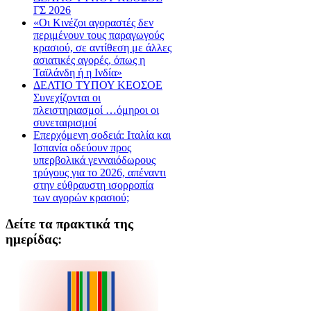
ΓΣ 2026
«Οι Κινέζοι αγοραστές δεν
περιμένουν τους παραγωγούς
κρασιού, σε αντίθεση με άλλες
ασιατικές αγορές, όπως η
Ταϊλάνδη ή η Ινδία»
ΔΕΛΤΙΟ ΤΥΠΟΥ ΚΕΟΣΟΕ
Συνεχίζονται οι
πλειστηριασμοί …όμηροι οι
συνεταιρισμοί
Επερχόμενη σοδειά: Ιταλία και
Ισπανία οδεύουν προς
υπερβολικά γενναιόδωρους
τρύγους για το 2026, απέναντι
στην εύθραυστη ισορροπία
των αγορών κρασιού;
Δείτε τα πρακτικά της
ημερίδας: