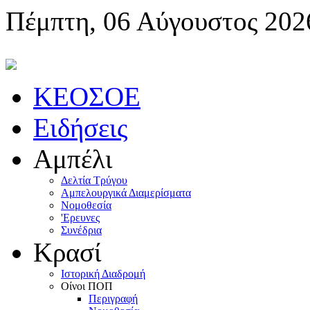
Πέμπτη, 06 Αύγουστος 202
KEOΣOE
Ειδήσεις
Αμπέλι
Δελτία Τρύγου
Αμπελουργικά Διαμερίσματα
Nομοθεσία
'Eρευνες
Συνέδρια
Κρασί
Iστορική Διαδρομή
Oίνοι ΠOΠ
Περιγραφή