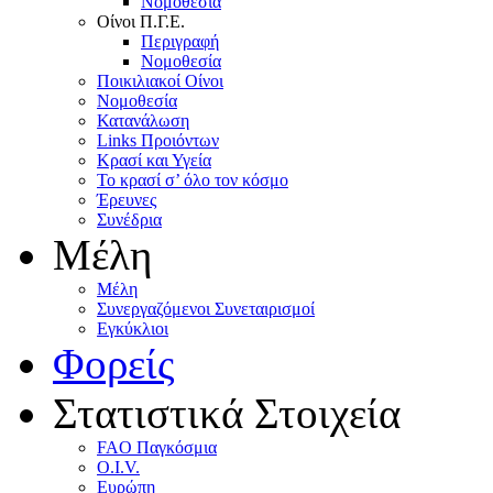
Nομοθεσία
Oίνοι Π.Γ.E.
Περιγραφή
Νομοθεσία
Ποικιλιακοί Oίνοι
Nομοθεσία
Κατανάλωση
Links Προιόντων
Κρασί και Υγεία
To κρασί σ’ όλο τον κόσμο
Έρευνες
Συνέδρια
Μέλη
Mέλη
Συνεργαζόμενοι Συνεταιρισμοί
Εγκύκλιοι
Φορείς
Στατιστικά Στοιχεία
FAO Παγκόσμια
O.I.V.
Ευρώπη