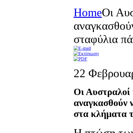
Home
Οι Αυσ
αναγκασθού
σταφύλια πά
22 Φεβρουα
Οι Αυστραλοί 
αναγκασθούν 
στα κλήματα τ
Η πτώση των