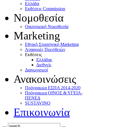
Ελλάδα
Eκθέσεις Commission
Νομοθεσία
Οικονομική Νομοθεσία
Marketing
Eθνική Στρατηγική Marketing
Aναφορές Πρεσβειών
Eκθέσεις
Eλλάδας
Διεθνείς
Διαγωνισμοί
Ανακοινώσεις
Πρόγραμμα ΕΣΠΑ 2014-2020
Πρόγραμμα ΟΙΝΟΣ & ΥΓΕΙΑ-
ΠΕΝΕΔ
SUSTAVINO
Επικοινωνία