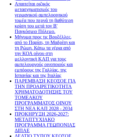
Απαιτείται ριζικός
μετασχηματισμός του
γερμανικού αμπελοοινικού
τομέα που περνά τη βαθύτερη
κρίση του μετά τον Β'
Παγκόσμιο Πόλεμο.
Μήνυμα προς τις Βρυξέλλες,
από το Παρίσι, τη Μαδρίτη και
τη Ρώμη. Κάτω τα χέρια από
την ΚΟΑ οίνου στη
μελλοντική ΚΑΠ για τους
αμπελουργούς οινοποιούς και
εμπόρους της Γαλλίας, της
Ισπανίας και της Ιταλίας
ΠΑΡΕΜΒΑΣΗ ΚΕΟΣΟΕ ΓΙΑ
ΤΗΝ ΠΡΟΑΙΡΕΤΙΚΟΤΗΤΑ
ΧΡΗΜΑΤΟΔΟΤΗΣΗΣ ΤΟΥ
ΤΟΜΕΑΚΟΥ
ΠΡΟΓΡΑΜΜΑΤΟΣ ΟΙΝΟΥ
ΣΤΗ ΝΕΑ ΚΑΠ 2028 - 2034
ΠΡΟΚΗΡΥΞΗ 2026-2027:
ΜΕΤΑΠΤΥΧΙΑΚΟ
ΠΡΟΓΡΑΜΜΑ ΓΕΩΠΟΝΙΑΣ
ΔΙΠΑΕ
ΔΕΛΤΙΟ ΤΥΠΟΥ ΚΕΟΣΟΕ