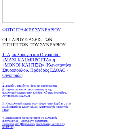
ΦΩΤΟΓΡΑΦΙΕΣ ΣΥΝΕΔΡΙΟΥ
ΟΙ ΠΑΡΟΥΣΙΑΣΕΙΣ ΤΩΝ
ΕΙΣΗΓΗΤΩΝ ΤΟΥ ΣΥΝΕΔΡΙΟΥ
1. Αμπελουργία και Οινοποιία :
«ΜΑΖΙ ΚΑΙ ΜΠΡΟΣΤΑ» ή
«ΜΟΝΟΙ ΚΑΙ ΠΙΣΩ» (Κωνσταντίνα
Σπυροπούλου, Πρόεδρος ΕΔΟΑΟ -
Οινοποιός)
2.
Σκοπός , αποδέκτες, όροι και προϋποθέσεις
βιωσιμότητας και ανταγωνιστικότητας της
αμπελοκαλλιέργειας στην Ελλάδα
(Κώστας Ευσταθίου,
Αντιπρόεδρος ΕΔΟΑΟ)
3. Η αμπελοκαλλιέργεια, στον κόσμο, στην Ευρώπη , στην
Ελλάδα(Παύλος Καρανικόλας, Αναπληρωτής καθηγητής
ΓΠΑ)
4.
Διαρθρωτικά χαρακτηριστικά της ελληνικής
αμπελουργίας - υφιστάμενη κατάσταση -
Συμπεράσματα (Παρασκευάς Κορδοπάτης, Διευθυντής
ΚΕΟΣΟΕ)