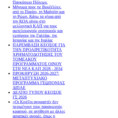
Παγκόσμιο Πόλεμο.
Μήνυμα προς τις Βρυξέλλες,
από το Παρίσι, τη Μαδρίτη και
τη Ρώμη. Κάτω τα χέρια από
την ΚΟΑ οίνου στη
μελλοντική ΚΑΠ για τους
αμπελουργούς οινοποιούς και
εμπόρους της Γαλλίας, της
Ισπανίας και της Ιταλίας
ΠΑΡΕΜΒΑΣΗ ΚΕΟΣΟΕ ΓΙΑ
ΤΗΝ ΠΡΟΑΙΡΕΤΙΚΟΤΗΤΑ
ΧΡΗΜΑΤΟΔΟΤΗΣΗΣ ΤΟΥ
ΤΟΜΕΑΚΟΥ
ΠΡΟΓΡΑΜΜΑΤΟΣ ΟΙΝΟΥ
ΣΤΗ ΝΕΑ ΚΑΠ 2028 - 2034
ΠΡΟΚΗΡΥΞΗ 2026-2027:
ΜΕΤΑΠΤΥΧΙΑΚΟ
ΠΡΟΓΡΑΜΜΑ ΓΕΩΠΟΝΙΑΣ
ΔΙΠΑΕ
ΔΕΛΤΙΟ ΤΥΠΟΥ ΚΕΟΣΟΕ
ΓΣ 2026
«Οι Κινέζοι αγοραστές δεν
περιμένουν τους παραγωγούς
κρασιού, σε αντίθεση με άλλες
ασιατικές αγορές, όπως η