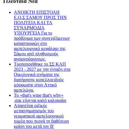
Tελευταία Nέα
ΑΝΟΙΚΤΗ ΕΠΙΣΤΟΛΗ
Ε.Ο.Σ ΣΑΜΟΥ ΠΡΟΣ ΤΗΝ
ΠΟΛΙΤΕΙΑ ΚΑΙ ΤΑ
ΣΥΝΑΡΜΟΔΙΑ
ΥΠΟΥΡΓΕΙΑ Για το
πρόβλημα των συνεχιζόμενων
καταστροφών στο
αμπελουργικό κεφάλαιο της
Σάμου από πληθυσμούς
αγριογούρουνων.
Τροποποιήθηκε το ΣΣ ΚΑΠ
2023 - 2027 με την ένταξη στα
Οικολογικά σχήματα της
διατήρησης κυπελλοειδούς
μόρφωσης στον Αττικό
αμπελώνα.
Το «that's wine that's why»
,σας εύχεται καλό καλοκαίρι
Απαιτείται ριζικός
μετασχηματισμός του
γερμανικού αμπελοοινικού
τομέα που περνά τη βαθύτερη
κρίση του μετά τον Β'