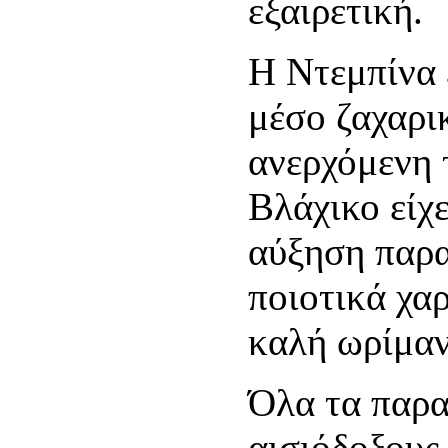
εξαιρετική.
Η Ντεμπίνα 
μέσο ζαχαρι
ανερχόμενη 
Βλάχικο είχ
αύξηση παρα
ποιοτικά χα
καλή ωρίμα
Όλα τα παρ
αισιόδοξους 