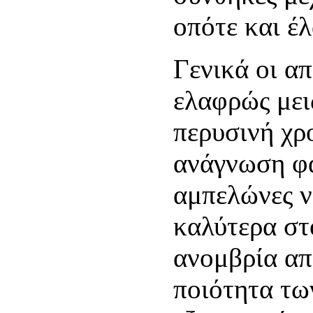
οπότε και έλ
Γενικά οι απ
ελαφρώς μει
περυσινή χρο
ανάγνωση φα
αμπελώνες 
καλύτερα στ
ανομβρία απ’
ποιότητα τω