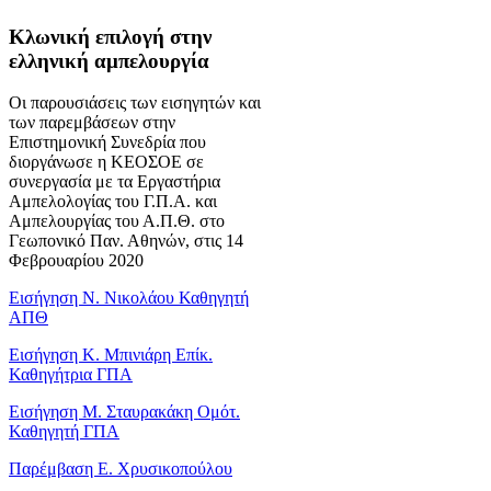
Κλωνική επιλογή στην
ελληνική αμπελουργία
Οι παρουσιάσεις των εισηγητών και
των παρεμβάσεων στην
Επιστημονική Συνεδρία που
διοργάνωσε η ΚΕΟΣΟΕ σε
συνεργασία με τα Εργαστήρια
Αμπελολογίας του Γ.Π.Α. και
Αμπελουργίας του Α.Π.Θ. στο
Γεωπονικό Παν. Αθηνών, στις 14
Φεβρουαρίου 2020
Εισήγηση Ν. Νικολάου Καθηγητή
ΑΠΘ
Εισήγηση Κ. Μπινιάρη Επίκ.
Καθηγήτρια ΓΠΑ
Εισήγηση Μ. Σταυρακάκη Ομότ.
Καθηγητή ΓΠΑ
Παρέμβαση Ε. Χρυσικοπούλου