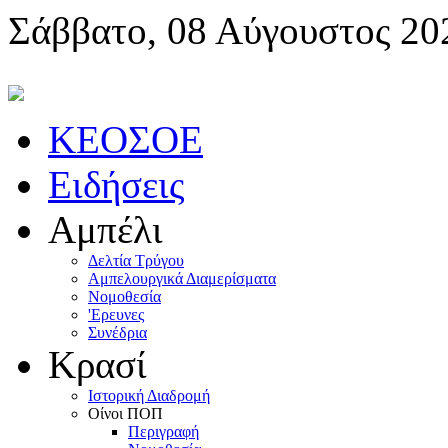
Σάββατο, 08 Αύγουστος 20
KEOΣOE
Ειδήσεις
Αμπέλι
Δελτία Τρύγου
Αμπελουργικά Διαμερίσματα
Nομοθεσία
'Eρευνες
Συνέδρια
Κρασί
Iστορική Διαδρομή
Oίνοι ΠOΠ
Περιγραφή