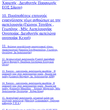
Χαρμπής , Διευθυντής Παραγωγής
ΕΟΣ Σάμου)
10. Προϋποθέσεις επιτυχούς
ενασχόλησης νέων ανθρώπων με την
αμπελουργία (Γιώργος Τσινίδης ,
Γεωπόνος , MSc Αμπελουργίας
Οινοποιίας, Διευθυντής αμπελώνα
οινοποιίας Κεχρή)
11.
Βιώσιμη εκμετάλλευση οικογενειακού τύπου–
χαρακτηριστικά (Χαρούλα Σπινθηροπούλου, Γεωπόνος,
Οινολόγος, Δρ Αμπελουργίας)
12. Ανταγωνιστική αμπελουργία (Γραπτή παρέμβαση
Γιάννη Βογιατζή, Προέδρου Συνδέσμου Ελληνικού
Οίνου)
13. Έρευνα – καινοτομία- αμπελουργία ακριβείας. Η
εφαρμογή τους στον αμπελουργικό τομέα , θεωρία και
πράξη.(Σεραφείμ Θεοχάρης, Δρ. Αμπελουργίας ΑΠΘ)
14. Έρευνα – καινοτομία- αμπελουργία ακριβείας. Η
εφαρμογή τους στον αμπελουργικό τομέα , θεωρία και
πράξη. (Εμορφίλη Μαυρίδου , Χημικός Μηχανικός, MSc
Αμπελουργίας Οινολογίας , Κτήμα Άλφα)
15. Αναπτυξιακή αμπελουργία, κλιματική κρίση και
ελληνικός αμπελώνας (Μανόλης Σταυρακάκης, Ομότιμος
καθηγητής Γ.Π.Α.)
17. Η φιλοσοφία και οι επιδιώξεις της νέας ΚΑΠ 2023-