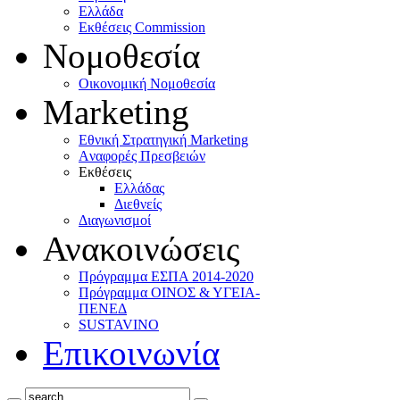
Ελλάδα
Eκθέσεις Commission
Νομοθεσία
Οικονομική Νομοθεσία
Marketing
Eθνική Στρατηγική Marketing
Aναφορές Πρεσβειών
Eκθέσεις
Eλλάδας
Διεθνείς
Διαγωνισμοί
Ανακοινώσεις
Πρόγραμμα ΕΣΠΑ 2014-2020
Πρόγραμμα ΟΙΝΟΣ & ΥΓΕΙΑ-
ΠΕΝΕΔ
SUSTAVINO
Επικοινωνία