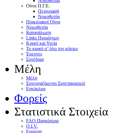
Nομοθεσία
Oίνοι Π.Γ.E.
Περιγραφή
Νομοθεσία
Ποικιλιακοί Oίνοι
Nομοθεσία
Κατανάλωση
Links Προιόντων
Κρασί και Υγεία
To κρασί σ’ όλο τον κόσμο
Έρευνες
Συνέδρια
Μέλη
Mέλη
Συνεργαζόμενοι Συνεταιρισμοί
Εγκύκλιοι
Φορείς
Στατιστικά Στοιχεία
FAO Παγκόσμια
O.I.V.
Ευρώπη