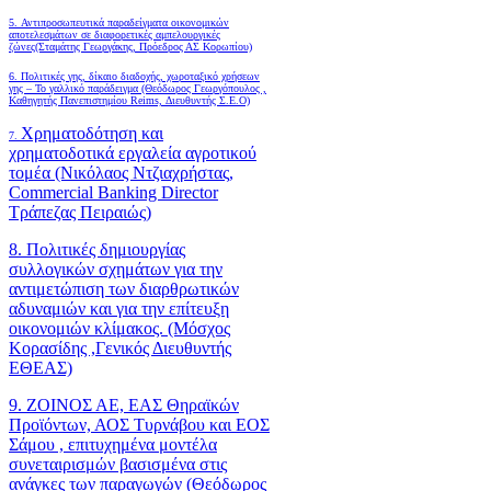
5. Αντιπροσωπευτικά παραδείγματα οικονομικών
αποτελεσμάτων σε διαφορετικές αμπελουργικές
ζώνες(Σταμάτης Γεωργάκης, Πρόεδρος ΑΣ Κορωπίου)
6.
Πολιτικές γης, δίκαιο διαδοχής, χωροταξικό χρήσεων
γης – Το γαλλικό παράδειγμα (Θεόδωρος Γεωργόπουλος ,
Καθηγητής Πανεπιστημίου Reims, Διευθυντής Σ.Ε.Ο)
Χρηματοδότηση και
7.
χρηματοδοτικά εργαλεία αγροτικού
τομέα (Νικόλαος Ντζιαχρήστας,
Commercial Banking Director
Τράπεζας Πειραιώς)
8. Πολιτικές δημιουργίας
συλλογικών σχημάτων για την
αντιμετώπιση των διαρθρωτικών
αδυναμιών και για την επίτευξη
οικονομιών κλίμακος. (Μόσχος
Κορασίδης ,Γενικός Διευθυντής
ΕΘΕΑΣ)
9. ΖΟΙΝΟΣ ΑΕ, ΕΑΣ Θηραϊκών
Προϊόντων, ΑΟΣ Τυρνάβου και ΕΟΣ
Σάμου , επιτυχημένα μοντέλα
συνεταιρισμών βασισμένα στις
ανάγκες των παραγωγών (Θεόδωρος