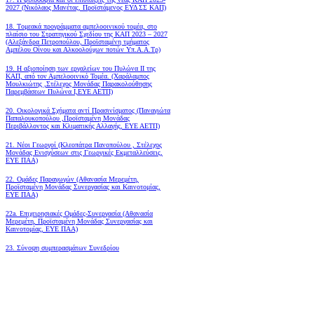
2027 (Νικόλαος Μανέτας, Προϊστάμενος ΕΥΔ ΣΣ ΚΑΠ)
18. Tομεακά προγράμματα αμπελοοινικού τομέα, στο
πλαίσιο του Στρατηγικού Σχεδίου της ΚΑΠ 2023 – 2027
(Αλεξάνδρα Πετροπούλου, Προϊσταμένη τμήματος
Αμπέλου Οίνου και Αλκοολούχων ποτών Υπ.Α.Α.Τρ)
19.
Η αξιοποίηση των εργαλείων του Πυλώνα ΙΙ της
ΚΑΠ, από τον Αμπελοοινικό Τομέα.
(Χαράλαμπος
Μουλκιώτης ,Στέλεχος Μονάδας Παρακολούθησης
Παρεμβάσεων Πυλώνα Ι,ΕΥΕ ΑΕΤΠ)
20. Οικολογικά Σχήματα αντί Πρασινίσματος (Παναγιώτα
Παπαλουκοπούλου ,Προϊσταμένη Μονάδας
Περιβάλλοντος και Κλιματικής Αλλαγής, ΕΥΕ ΑΕΤΠ)
21. Νέοι Γεωργοί (Κλεοπάτρα Πανοπούλου , Στέλεχος
Μονάδας Ενισχύσεων στις Γεωργικές Εκμεταλλεύσεις,
ΕΥΕ ΠΑΑ)
22. Ομάδες Παραγωγών (Αθανασία Μερεμέτη,
Προϊσταμένη Μονάδας Συνεργασίας και Καινοτομίας,
ΕΥΕ ΠΑΑ)
22a. Επιχειρησιακές Ομάδες-Συνεργασία (Αθανασία
Μερεμέτη, Προϊσταμένη Μονάδας Συνεργασίας και
Καινοτομίας, ΕΥΕ ΠΑΑ)
23. Σύνοψη συμπερασμάτων Συνεδρίου