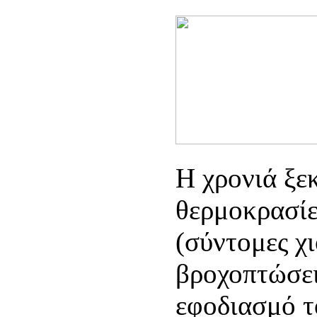
Η χρονιά ξε
θερμοκρασίε
(σύντομες χ
βροχοπτώσεις
εφοδιασμό τ